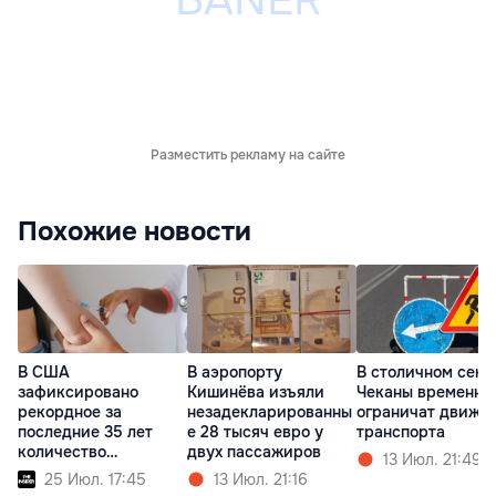
Разместить рекламу на сайте
Похожие новости
В США
В аэропорту
В столичном сект
зафиксировано
Кишинёва изъяли
Чеканы временно
рекордное за
незадекларированны
ограничат движе
последние 35 лет
е 28 тысяч евро у
транспорта
количество
двух пассажиров
13 Июл. 21:49
заболевших корью
25 Июл. 17:45
13 Июл. 21:16