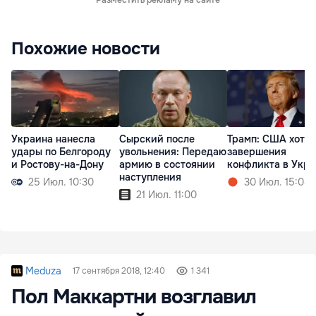
Разместить рекламу на сайте
Похожие новости
Украина нанесла
Сырский после
Трамп: США хотят
удары по Белгороду
увольнения: Передаю
завершения
и Ростову-на-Дону
армию в состоянии
конфликта в Укр
наступления
25 Июл. 10:30
30 Июл. 15:08
21 Июл. 11:00
Meduza
17 сентября 2018, 12:40
1 341
Пол Маккартни возглавил