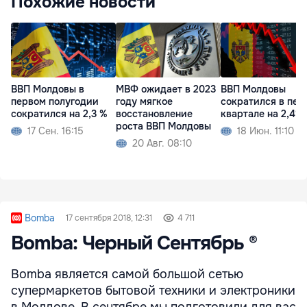
Похожие новости
ВВП Молдовы в
МВФ ожидает в 2023
ВВП Молдовы
первом полугодии
году мягкое
сократился в пер
сократился на 2,3 %
восстановление
квартале на 2,4%
роста ВВП Молдовы
17 Сен. 16:15
18 Июн. 11:10
20 Авг. 08:10
Bomba
17 сентября 2018, 12:31
4 711
Bomba: Черный Сентябрь ®
Bomba является самой большой сетью
супермаркетов бытовой техники и электроники
в Молдове. В сентябре мы подготовили для вас