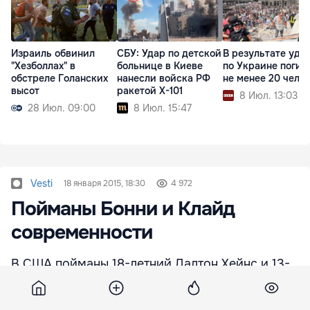
Израиль обвинил
СБУ: Удар по детской
В результате уда
"Хезболлах" в
больнице в Киеве
по Украине погиб
обстреле Голанских
нанесли войска РФ
не менее 20 чело
высот
ракетой X-101
8 Июл. 13:03
28 Июл. 09:00
8 Июл. 15:47
Vesti
18 января 2015, 18:30
4 972
Пойманы Бонни и Клайд
современности
В США пойманы 18-летний Далтон Хейнс и 13-
летняя Шейенн Филлипс, совершивших серию
угонов в ряде южных американских штатов. Их