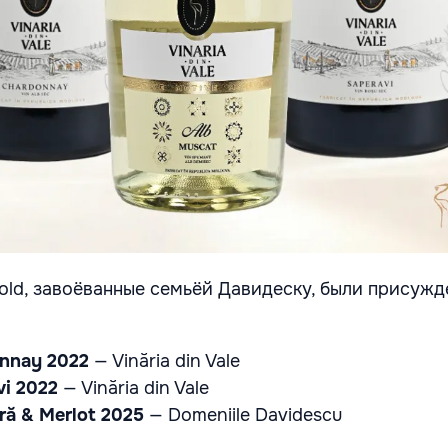
old, завоёванные семьёй Давидеску, были присуж
onnay 2022
— Vinăria din Vale
vi 2022
— Vinăria din Vale
ră & Merlot 2025
— Domeniile Davidescu