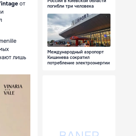
России в Киевской области
intage
от
погибли три человека
 и
л
eniile
амых
Международный аэропорт
чают лишь
Кишинева сократил
потребление электроэнергии