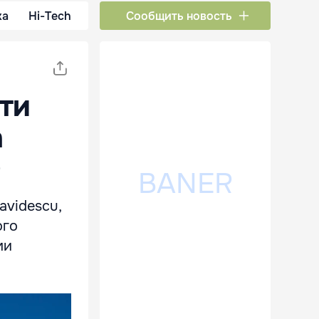
ка
Hi-Tech
Сообщить новость
ти
а
avidescu,
ого
ми