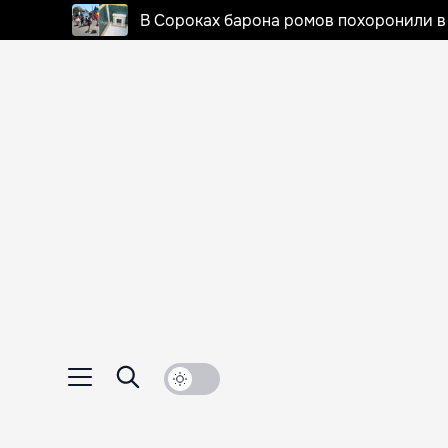
В Сороках барона ромов похоронили в