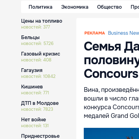
Политика
Экономика
Общество
Пр
Цены на топливо
новостей:
377
Business Ne
Бельцы
Семья Да
новостей:
5726
Газовый кризис
половину
новостей:
408
Concours
Гагаузия
новостей:
10842
Кишинев
Вина, произведённы
новостей:
771
вошли в число гл
ДТП в Молдове
конкурса Concours
новостей:
7823
медалей Grand Gol
Нет войне
новостей:
131
Приднестровье