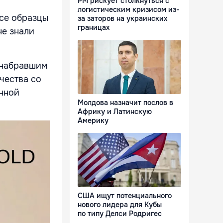
РМ рискует столкнуться с
логистическим кризисом из-
Все образцы
за заторов на украинских
границах
не знали
 набравшим
чества со
нной
Молдова назначит послов в
Африку и Латинскую
Америку
США ищут потенциального
нового лидера для Кубы
по типу Делси Родригес