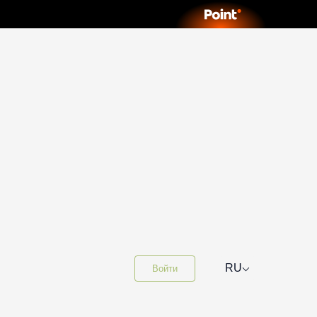
⌵
RU
Войти