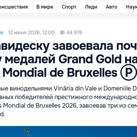
оисшествия
В мире
Спорт
Леди
Авто
Нау
12 июня 2026, 12:00
ws
44 976
видеску завоевала поч
 медалей Grand Gold н
 Mondial de Bruxelles Ⓟ
е винодельнями Vinăria din Vale и Domeniile D
авных победителей престижного международн
 Mondial de Bruxelles 2026, завоевав три из се
d.