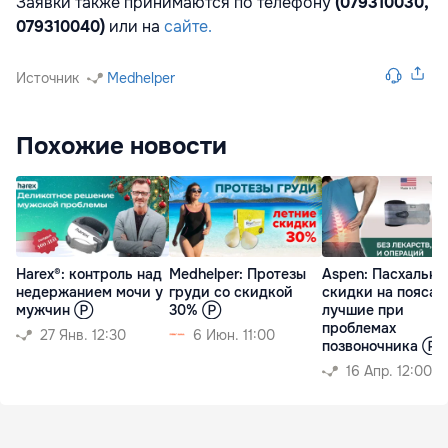
Заявки также принимаются по телефону
(
079310030,
079310040
)
или на
сайте.
Источник
Medhelper
Похожие новости
Harex®: контроль над
Medhelper: Протезы
Aspen: Пасхальны
недержанием мочи у
груди со скидкой
скидки на пояса -
мужчин Ⓟ
30% Ⓟ
лучшие при
проблемах
27 Янв. 12:30
6 Июн. 11:00
позвоночника Ⓟ
16 Апр. 12:00