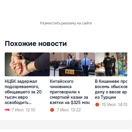
Разместить рекламу на сайте
Похожие новости
НЦБК задержал
Китайского
В Кишиневе прош
подозреваемого,
чиновника
восемь обысков п
обещавшего за 20
приговорили к
делу о ввозе ара
тысяч евро
смертной казни за
из Турции
освободить
взятки на $325 млн
15 Июл. 14:09
насильника
7 Июл. 12:10
7 Июл. 13:22