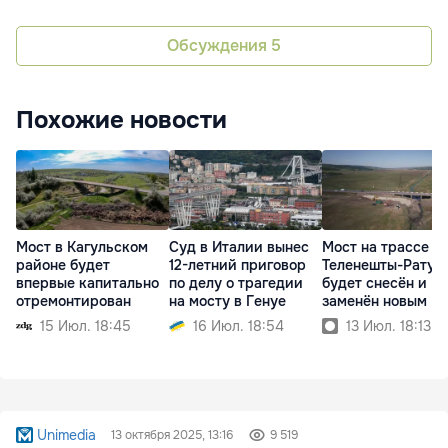
Обсуждения
5
Похожие новости
Мост в Кагульском
Суд в Италии вынес
Мост на трассе
районе будет
12-летний приговор
Теленешты-Ратуш
впервые капитально
по делу о трагедии
будет снесён и
отремонтирован
на мосту в Генуе
заменён новым
15 Июл. 18:45
16 Июл. 18:54
13 Июл. 18:13
Unimedia
13 октября 2025, 13:16
9 519