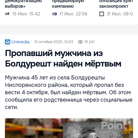
демократизацию
предвыборную
оппозиция крити
выборов»
кампанию
законопроект
15 Июл. 15:42
17 Июл. 22:56
31 Июл. 08:02
Unimedia
13 октября 2025, 13:43
15 241
Пропавший мужчина из
Болдурешт найден мёртвым
Мужчина 45 лет из села Болдурешты
Ниспоренского района, который пропал без
вести 4 октября, был найден мёртвым. Об этом
сообщила его родственница через социальные
сети.