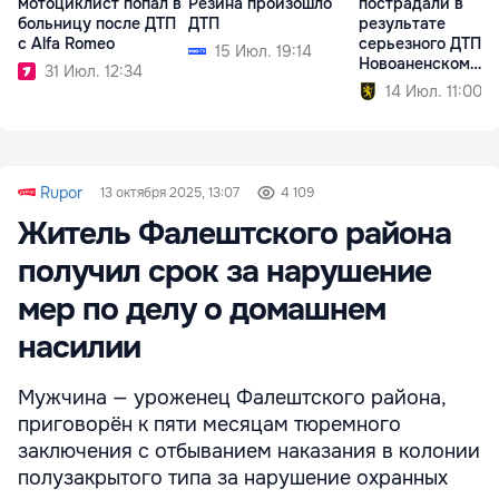
мотоциклист попал в
Резина произошло
пострадали в
больницу после ДТП
ДТП
результате
с Alfa Romeo
серьезного ДТП в
15 Июл. 19:14
Новоаненском
31 Июл. 12:34
районе
14 Июл. 11:00
Rupor
13 октября 2025, 13:07
4 109
Житель Фалештского района
получил срок за нарушение
мер по делу о домашнем
насилии
Мужчина — уроженец Фалештского района,
приговорён к пяти месяцам тюремного
заключения с отбыванием наказания в колонии
полузакрытого типа за нарушение охранных