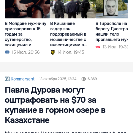
В Молдове мужчину
В Кишиневе
В Тирасполе на
приговорили к 15
задержан
берегу Днестра
годам за
подозреваемый в
нашли тело
сутенерство,
мошенничестве с
пропавшего мужч
похищение и
инвестициями в
13 Июл. 19:39
изнасилование
недвижимость
15 Июл. 20:56
14 Июл. 19:45
Kommersant
13 октября 2025, 13:34
6 869
Павла Дурова могут
оштрафовать на $70 за
купание в горном озере в
Казахстане