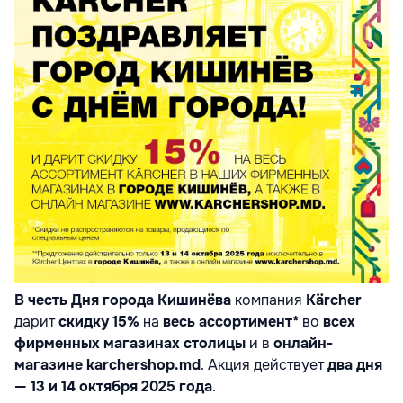
В честь Дня города Кишинёва
компания
Kärcher
дарит
скидку 15%
на
весь ассортимент*
во
всех
фирменных магазинах столицы
и в
онлайн-
магазине karchershop.md
. Акция действует
два дня
— 13 и 14 октября 2025 года
.