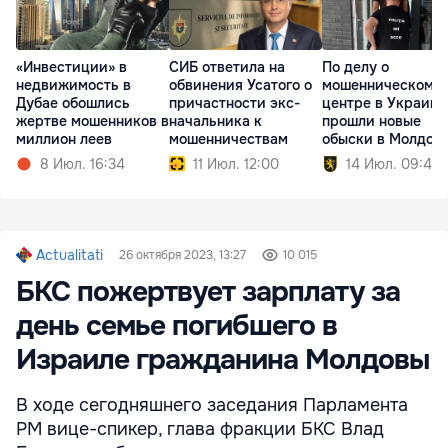
«Инвестиции» в
СИБ ответила на
По делу о
недвижимость в
обвинения Усатого о
мошенническом к
Дубае обошлись
причастности экс-
центре в Украине
жертве мошенников в
начальника к
прошли новые
миллион леев
мошенничествам
обыски в Молдов
8 Июл. 16:34
11 Июл. 12:00
14 Июл. 09:40
Actualitati
26 октября 2023, 13:27
10 015
БКС пожертвует зарплату за
день семье погибшего в
Израиле гражданина Молдовы
В ходе сегодняшнего заседания Парламента
РМ вице-спикер, глава фракции БКС Влад