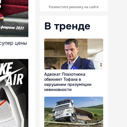
Разместить рекламу на сайте
В тренде
супер цены
Адвокат Плахотнюка
обвиняет Тофана в
нарушении презумпции
невиновности