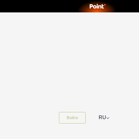
⌵
RU
Войти