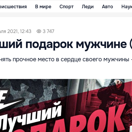
оисшествия
В мире
Спорт
Леди
Авто
Нау
ля 2021, 12:43
3 747
учший подарок мужчин
нять прочное место в сердце своего мужчины 