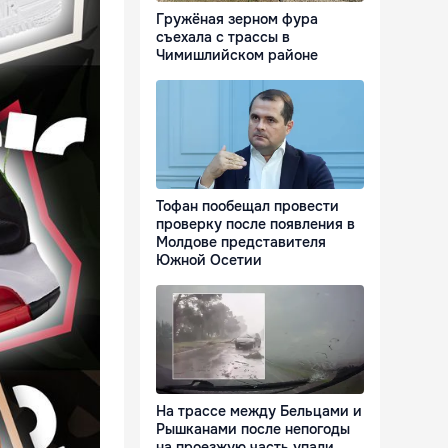
Гружёная зерном фура
съехала с трассы в
Чимишлийском районе
Тофан пообещал провести
проверку после появления в
Молдове представителя
Южной Осетии
На трассе между Бельцами и
Рышканами после непогоды
на проезжую часть упали