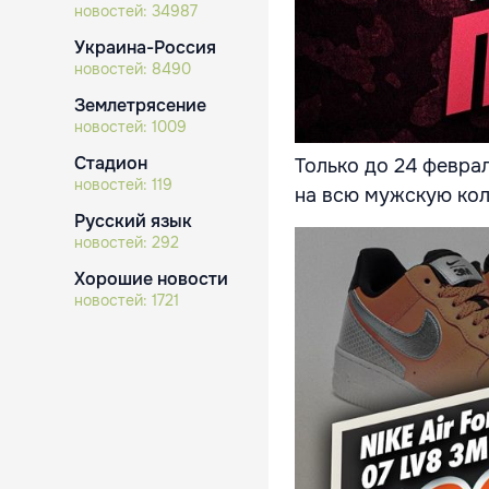
новостей:
34987
Украина-Россия
новостей:
8490
Землетрясение
новостей:
1009
Стадион
Только до 24 февра
новостей:
119
на всю мужскую кол
Русский язык
новостей:
292
Хорошие новости
новостей:
1721