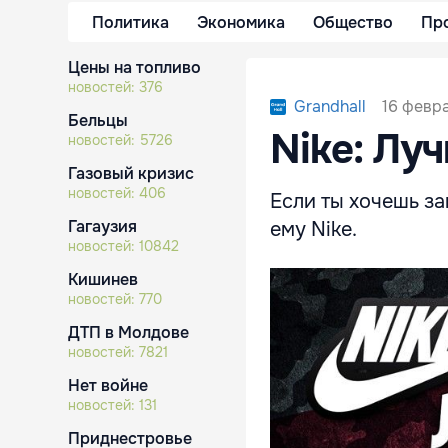
Политика
Экономика
Общество
Пр
Цены на топливо
новостей:
376
16 февра
Grandhall
Бельцы
Nike: Л
новостей:
5726
Газовый кризис
новостей:
406
Если ты хочешь за
Гагаузия
ему Nike.
новостей:
10842
Кишинев
новостей:
770
ДТП в Молдове
новостей:
7821
Нет войне
новостей:
131
Приднестровье