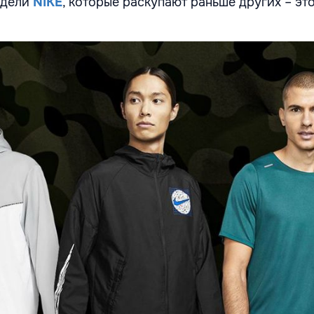
одели
NIKE
, которые раскупают раньше других – эт
!