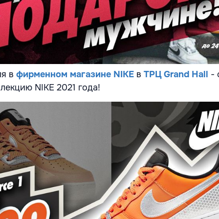
ля в
фирменном магазине NIKE
в
ТРЦ Grand Hall
- 
лекцию NIKE 2021 года!