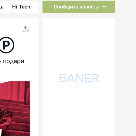
ка
Hi-Tech
Сообщить новость
е Ⓟ
- подари