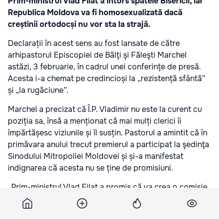
Prim-ministrul Vlad Filat a întors spatele Bisericii, iar
Republica Moldova va fi homosexualizată dacă
creștinii ortodocși nu vor sta la strajă.
Declarații în acest sens au fost lansate de către
arhipastorul Episcopiei de Bălţi şi Făleşti Marchel
astăzi, 3 februarie, în cadrul unei conferințe de presă.
Acesta i-a chemat pe credincioși la „rezistență sfântă”
și „la rugăciune”.
Marchel a precizat că Î.P. Vladimir nu este la curent cu
poziția sa, însă a menționat că mai mulți clerici îi
împărtășesc viziunile și îl susțin. Pastorul a amintit că în
primăvara anului trecut premierul a participat la şedinţa
Sinodului Mitropoliei Moldovei și și-a manifestat
indignarea că acesta nu se ține de promisiuni.
„Prim-ministrul Vlad Filat a promis că va crea o comisie
mixtă pentru a revizui modalitatea de înregistrare
cultelor islamice, a legii cultelor și că se va opune Legii