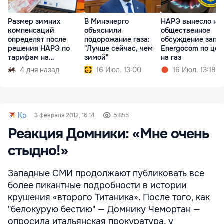
Размер зимних
В Минэнерго
НАРЭ вынесло на
компенсаций
объяснили
общественное
определят после
подорожание газа:
обсуждение запр
решения НАРЭ по
"Лучше сейчас, чем
Energocom по це
тарифам на
зимой"
на газ
природный газ
4 дня назад
16 Июл. 13:00
16 Июл. 13:18
Kp
3 февраля 2012, 16:14
5 855
Реакция Домники: «Мне очень
стыдно!»
Западные СМИ продолжают публиковать все
более пикантные подробности в истории
крушения «второго Титаника». После того, как
"белокурую бестию" — Домнику Чемортан —
опросила итальянская прокуратура, у