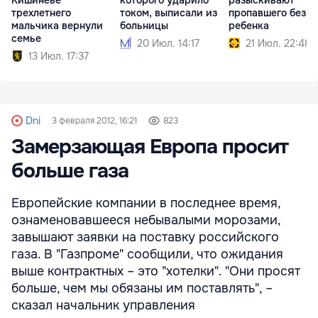
Кишиневе
которого ударило
разыскивают
трехлетнего
током, выписали из
пропавшего без в
мальчика вернули
больницы
ребенка
семье
20 Июл. 14:17
21 Июл. 22:48
13 Июл. 17:37
Dni
3 февраля 2012, 16:21
823
Замерзающая Европа просит
больше газа
Европейские компании в последнее время,
ознаменовавшееся небывалыми морозами,
завышают заявки на поставку российского
газа. В "Газпроме" сообщили, что ожидания
выше контрактных – это "хотелки". "Они просят
больше, чем мы обязаны им поставлять", –
сказал начальник управления