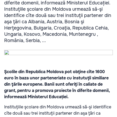
diferite domenii, informează Ministerul Educației.
Instituţiile şcolare din Moldova urmează să-şi
identifice cîte două sau trei instituţii partener din
aşa ţări ca Albania, Austria, Bosnia şi
Herţegovina, Bulgaria, Croaţia, Republica Cehia,
Ungaria, Kosovo, Macedonia, Muntenegru ,
România, Serbia, ...
Şcolile din Republica Moldova pot obţine cîte 1600
euro în baza unor parteneriate cu instutuţii similiare
din ţările europene. Banii sunt oferiţi în caliate de
grant, pentru a promova proiecte în diferite domenii,
informează Ministerul Educației.
Instituţiile şcolare din Moldova urmează să-şi identifice
cîte două sau trei instituţii partener din aşa ţări ca