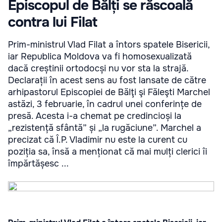
Episcopul de Bălți se răscoală
contra lui Filat
Prim-ministrul Vlad Filat a întors spatele Bisericii,
iar Republica Moldova va fi homosexualizată
dacă creștinii ortodocși nu vor sta la strajă.
Declarații în acest sens au fost lansate de către
arhipastorul Episcopiei de Bălţi şi Făleşti Marchel
astăzi, 3 februarie, în cadrul unei conferințe de
presă. Acesta i-a chemat pe credincioși la
„rezistență sfântă” și „la rugăciune”. Marchel a
precizat că Î.P. Vladimir nu este la curent cu
poziția sa, însă a menționat că mai mulți clerici îi
împărtășesc ...