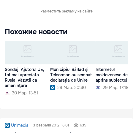
Разместить рекламу на сайте
Похожие новости
Sondaj: Ajutorul UE,
Municipiul Bârlad și
Internetul
tot mai apreciata.
Teleorman au semnat
moldovenesc dezb
Rusia, văzută ca
declarația de Unire
aprins subiectul Un
ameninţare
29 Мар. 20:40
29 Мар. 17:18
30 Мар. 13:51
Unimedia
3 февраля 2012, 16:01
635