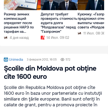
Размер зимних
Депутат требует
Куюмжу: «Газпро
компенсаций
проверить стоимость
предложил отмен
определят после
аудита долга
выплаты членам
решения НАРЭ по
"Молдовагаза" перед
совета «Молдоваг
тарифам на
"Газпромом"
11 Июл. 08:36
природный газ
4 дня назад
14 Июл. 09:02
Unimedia
3 февраля 2012, 16:05
572
Şcolile din Moldova pot obţine
cîte 1600 euro
Şcolile din Republica Moldova pot obţine cîte
1600 euro în baza unor parteneriate cu instutuţii
similiare din ţările europene. Banii sunt oferiţi în
caliate de grant, pentru a promova proiecte în