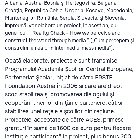
Albania, Austria, Bosnia şi Herţegovina, Bulgaria,
Croaţia, Republica Cehia, Ungaria, Kosovo, Macedonia,
Muntenegru , România, Serbia, Slovacia, şi Slovenia.
Împreună, vor elabora un proiect, în acest an, cu
genericul, „Reality Check – How we perceive and
construct the world through media.” („Cum percepem şi
construim lumea prin intermediul mass media”).
Odată elaborate, proiectele sunt transmise
Programului Academia Şcolilor Central Europene,
Parteneriat Şcolar, iniţiat de către ERSTE
Foundation Austria în 2006 şi care are drept
scop stabilirea şi promovarea dialogului şi
cooperării tinerilor din ţările partenere, cât şi
stabilirea unei reţele a şcolilor din regiune.
Proiectele, acceptate de către ACES, primesc
granturi în sumă de 1600 de euro pentru fiecare
instituţie participantă la proiect, plus bonus 200