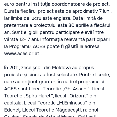
euro pentru instituţia coordonatoare de proiect.
Durata fiecărui proiect este de aproximativ 7 luni,
iar limba de lucru este engleza. Data limită de
prezentare a proiectului este 30 aprilie a fiecărui
an. Sunt eligibili pentru participare elevii între
vârsta 12-17 ani. Informaţia relevantă participării
la Programul ACES poate fi găsită la adresa
www.aces.or.at .
În 2011, zece şcoli din Moldova au propus
proiecte şi cinci au fost selectate. Printre liceele,
care au obţinut granturi în cadrul programului
ACES sunt Liceul Teoretic „Gh. Asachi”, Liceul
Teoretic „Spiru Haret”, liceul „Orizont” din
capitală, Liceul Teoretic „M.Eminescu” din
Eduneţ. Liceul Teoretic Măgdăceşti, raionul