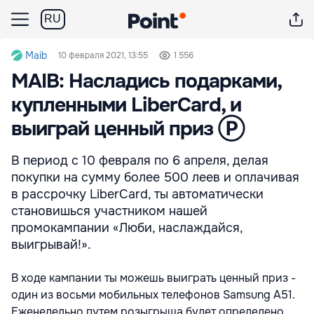
RU
Maib
10 февраля 2021, 13:55
1 556
MAIB: Насладись подарками,
купленными LiberCard, и
выиграй ценный приз Ⓟ
В период с 10 февраля по 6 апреля, делая
покупки на сумму более 500 леев и оплачивая
в рассрочку LiberCard, ты автоматически
становишься участником нашей
промокампании «Люби, наслаждайся,
выигрывай!».
В ходе кампании ты можешь выиграть ценный приз -
один из восьми мобильных телефонов Samsung A51.
Еженедельно путем розыгрыша будет определено