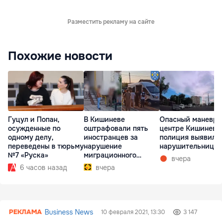
Разместить рекламу на сайте
Похожие новости
Гуцул и Попан,
В Кишиневе
Опасный маневр 
осужденные по
оштрафовали пять
центре Кишинева
одному делу,
иностранцев за
полиция выявила
переведены в тюрьму
нарушение
нарушительницу
№7 «Руска»
миграционного
вчера
режима
6 часов назад
вчера
Business News
10 февраля 2021, 13:30
3 147