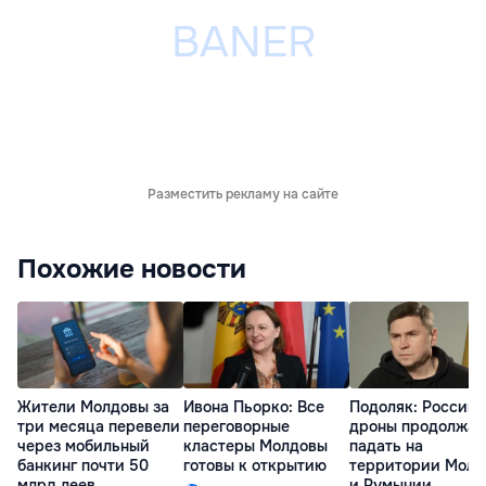
Разместить рекламу на сайте
Похожие новости
Жители Молдовы за
Ивона Пьорко: Все
Подоляк: Россий
три месяца перевели
переговорные
дроны продолжат
через мобильный
кластеры Молдовы
падать на
банкинг почти 50
готовы к открытию
территории Молд
млрд леев
и Румынии