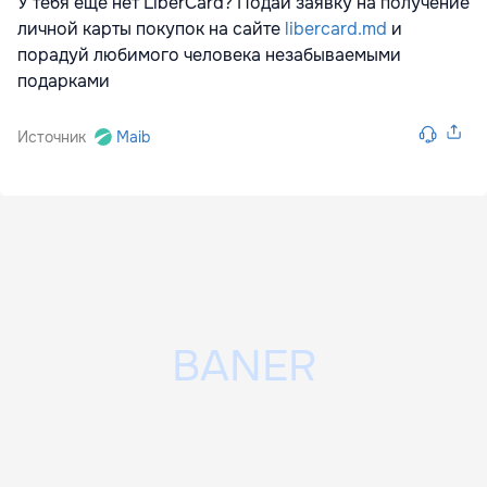
У тебя еще нет
LiberCard? Подай заявку на получение
личной карты покупок на сайте
libercard.md
и
порадуй любимого человека незабываемыми
подарками
Источник
Maib