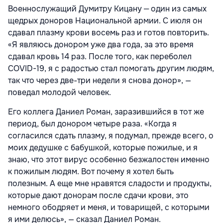
Военнослужащий Думитру Кицану ‒ один из самых
щедрых доноров Нацио­нальной армии. С июля он
сдавал плазму крови восемь раз и готов повторить.
«Я являюсь донором уже два года, за это время
сдавал кровь 14 раз. После того, как переболел
COVID-19, я с радостью стал помогать другим людям,
так что через две-три недели я снова донор», —
поведал молодой человек.
Его коллега Даниел Роман, заразив­шийся в тот же
период, был донором четыре раза. «Когда я
согласился сдать плазму, я подумал, прежде всего, о
моих дедушке с бабушкой, которые пожилые, и я
знаю, что этот вирус особенно безжалостен именно
к пожилым людям. Вот почему я хотел быть
полезным. А еще мне нравятся сладости и продукты,
кото­рые дают донорам после сдачи крови, это
немного ободряет и меня, и товарищей, с которыми
я ими делюсь», — сказал Даниел Роман.