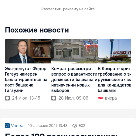
Разместить рекламу на сайте
Похожие новости
Экс-депутат Фёдор
Комрат рассмотрит
В Комрате крити
Гагауз намерен
вопрос о вакантности
требование о зна
баллотироваться на
должности башкана и
румынского язык
пост башкана
назначении новых
для кандидатов в
Гагаузии
выборов
башканы
24 Июл. 13:45
28 Июл. 09:06
вчера
Vocea
10 февраля 2021, 13:43
902