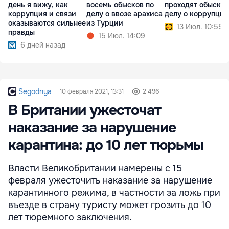
день я вижу, как
восемь обысков по
проходят обыски 
коррупция и связи
делу о ввозе арахиса
делу о коррупции
оказываются сильнее
из Турции
13 Июл. 10:55
правды
15 Июл. 14:09
6 дней назад
Segodnya
10 февраля 2021, 13:31
2 496
В Британии ужесточат
наказание за нарушение
карантина: до 10 лет тюрьмы
Власти Великобритании намерены с 15
февраля ужесточить наказание за нарушение
карантинного режима, в частности за ложь при
въезде в страну туристу может грозить до 10
лет тюремного заключения.