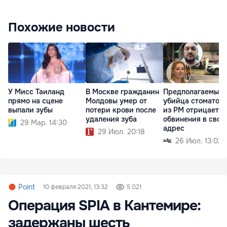
Похожие новости
У Мисс Таиланд
В Москве гражданин
Предполагаемый
прямо на сцене
Молдовы умер от
убийца стоматоло
выпали зубы
потери крови после
из РМ отрицает
удаления зуба
обвинения в свой
29 Мар. 14:30
адрес
29 Июл. 20:18
26 Июл. 13:02
Point
10 февраля 2021, 13:32
5 021
Операция SPIA в Кантемире:
задержаны шесть