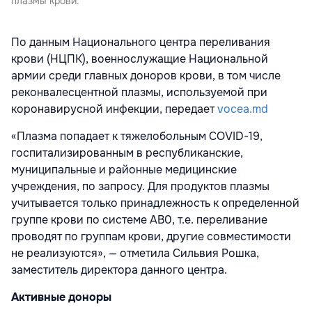
плазмы крови.
По данным Национального центра переливания
крови (НЦПК), воен­нослужащие Национальной
армии среди главных доноров крови, в том числе
реконвалесцентной плазмы, используемой при
коронавирусной инфекции, передает
vocea.md
«Плазма попадает к тяжелоболь­ным COVID-19,
госпитализированным в республиканские,
муниципальные и районные медицинские
учреждения, по запросу. Для продуктов плазмы
учиты­вается только принадлежность к опре­деленной
группе крови по системе AB0, т.е. переливание
проводят по группам крови, другие совместимости
не реализу­ются», — отметила Сильвия Рошка,
замести­тель директора данного центра.
Активные доноры