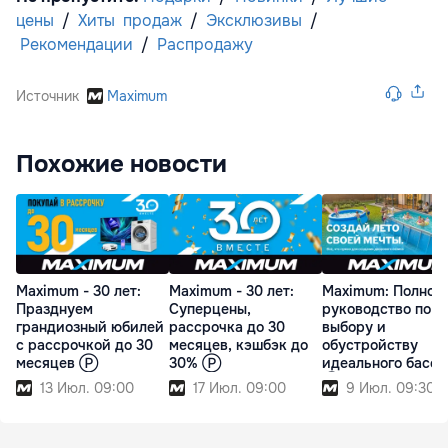
цены
/
Хиты
продаж
/
Эксклюзивы
/
Рекомендации
/
Распродажу
Источник
Maximum
Похожие новости
Maximum - 30 лет:
Maximum - 30 лет:
Maximum: Полное
Празднуем
Суперцены,
руководство по
грандиозный юбилей
рассрочка до 30
выбору и
с рассрочкой до 30
месяцев, кэшбэк до
обустройству
месяцев Ⓟ
30% Ⓟ
идеального бассе
Ⓟ
13 Июл. 09:00
17 Июл. 09:00
9 Июл. 09:30