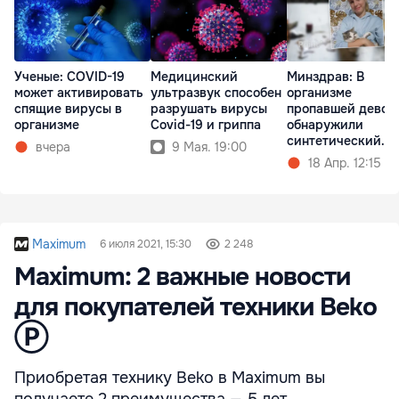
Ученые: COVID-19
Медицинский
Минздрав: В
может активировать
ультразвук способен
организме
спящие вирусы в
разрушать вирусы
пропавшей девоч
организме
Covid-19 и гриппа
обнаружили
синтетический
вчера
9 Мая. 19:00
опиоид
18 Апр. 12:15
Maximum
6 июля 2021, 15:30
2 248
Maximum: 2 важные новости
для покупателей техники Beko
Ⓟ
Приобретая технику Beko в Maximum вы
получаете 2 преимущества — 5 лет