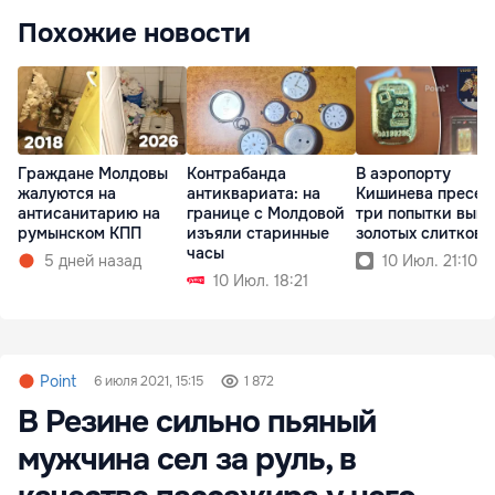
Похожие новости
Граждане Молдовы
Контрабанда
В аэропорту
жалуются на
антиквариата: на
Кишинева пресек
антисанитарию на
границе с Молдовой
три попытки выво
румынском КПП
изъяли старинные
золотых слитков
часы
5 дней назад
10 Июл. 21:10
10 Июл. 18:21
Point
6 июля 2021, 15:15
1 872
В Резине сильно пьяный
мужчина сел за руль, в