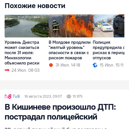
Похожие новости
Уровень Днестра
В Молдове продлили
Полиция
может снизиться
"желтый уровень"
предупредила о
после 31 июля:
опасности в связи с
рисках в период
Минэкологии
риском пожаров
отпусков
объяснило риски
31 Июл. 14:18
15 Июл. 15:11
24 Июл. 08:03
Tv8
16 августа 2023, 09:07
15 975
В Кишиневе произошло ДТП:
пострадал полицейский