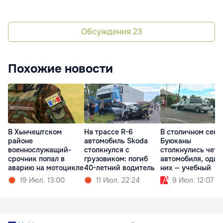
Обсуждения
23
Похожие новости
В Хынчештском
На трассе R-6
В столичном сект
районе
автомобиль Skoda
Буюканы
военнослужащий-
столкнулся с
столкнулись чет
срочник попал в
грузовиком: погиб
автомобиля, один
аварию на мотоцикле
40-летний водитель
них — учебный
19 Июл. 13:00
11 Июл. 22:24
9 Июл. 12:07