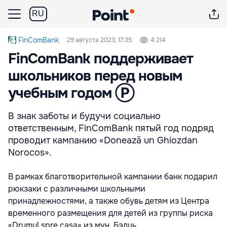
RU
FinComBank
29 августа 2023, 17:35
4 214
FinComBank поддерживает
школьников перед новым
учебным годом Ⓟ
В знак заботы и будучи социально
ответственным, FinComBank пятый год подряд
проводит кампанию «Donează un Ghiozdan
Norocos».
В рамках благотворительной кампании банк подарил
рюкзаки с различными школьными
принадлежностями, а также обувь детям из Центра
временного размещения для детей из группы риска
«Drumul spre casa» из мун. Бэлць.