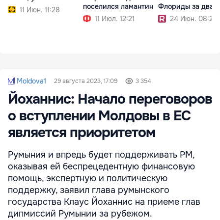
поселился ламантин
Флориды за два 
11 Июн. 11:28
11 Июл. 12:21
24 Июн. 08:22
Moldova1
29 августа 2023, 17:09
3 354
Йоханнис: Начало переговоров
о вступлении Молдовы в ЕС
является приоритетом
Румыния и впредь будет поддерживать РМ,
оказывая ей беспрецедентную финансовую
помощь, экспертную и политическую
поддержку, заявил глава румынского
государства Клаус Йоханнис на приеме глав
дипмиссий Румынии за рубежом.