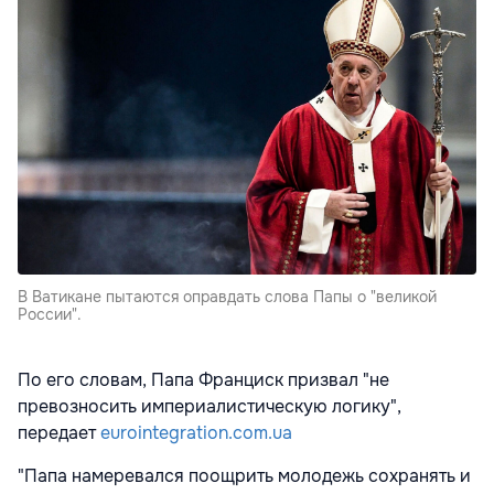
В Ватикане пытаются оправдать слова Папы о "великой
России".
По его словам, Папа Франциск призвал "не
превозносить империалистическую логику",
передает
eurointegration.com.ua
"Папа намеревался поощрить молодежь сохранять и