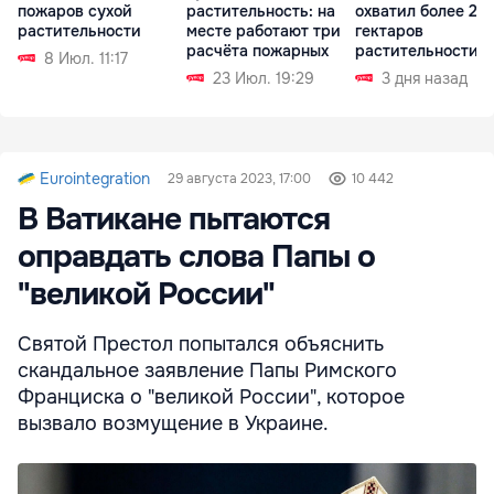
пожаров сухой
растительность: на
охватил более 20
растительности
месте работают три
гектаров
расчёта пожарных
растительности
8 Июл. 11:17
23 Июл. 19:29
3 дня назад
Eurointegration
29 августа 2023, 17:00
10 442
В Ватикане пытаются
оправдать слова Папы о
"великой России"
Святой Престол попытался объяснить
скандальное заявление Папы Римского
Франциска о "великой России", которое
вызвало возмущение в Украине.