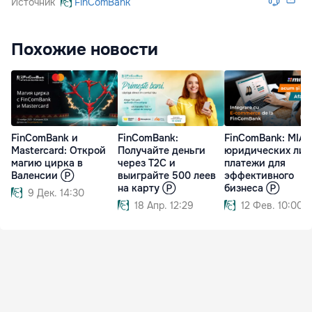
Источник
FinComBank
Похожие новости
FinComBank и
FinComBank:
FinComBank: MIA 
Mastercard: Открой
Получайте деньги
юридических лиц
магию цирка в
через T2C и
платежи для
Валенсии Ⓟ
выиграйте 500 леев
эффективного
на карту Ⓟ
бизнеса Ⓟ
9 Дек. 14:30
18 Апр. 12:29
12 Фев. 10:00