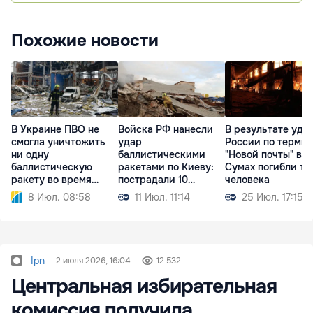
Похожие новости
В Украине ПВО не
Войска РФ нанесли
В результате уда
смогла уничтожить
удар
России по терми
ни одну
баллистическими
"Новой почты" в
баллистическую
ракетами по Киеву:
Сумах погибли тр
ракету во время
пострадали 10
человека
атаки РФ
человек
8 Июл. 08:58
11 Июл. 11:14
25 Июл. 17:15
Ipn
2 июля 2026, 16:04
12 532
Центральная избирательная
комиссия получила