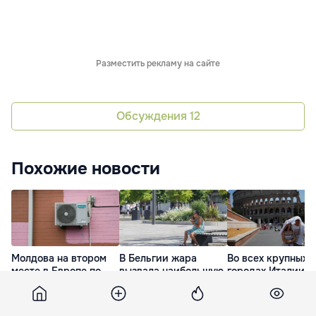
Разместить рекламу на сайте
Обсуждения
12
Похожие новости
Молдова на втором
В Бельгии жара
Во всех крупных
месте в Европе по
вызвала наибольшую
городах Италии
росту потребления
избыточную
объявлен наивыс
энергии на
смертность в Европе
уровень опасност
кондиционирование
из-за жары
27 Июл. 14:30