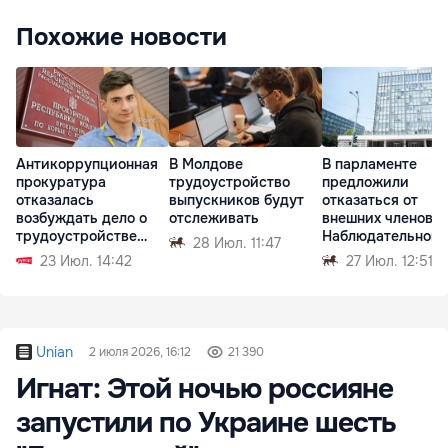
Похожие новости
Антикоррупционная
В Молдове
В парламенте
прокуратура
трудоустройство
предложили
отказалась
выпускников будут
отказаться от
возбуждать дело о
отслеживать
внешних членов
трудоустройстве
Наблюдательного
28 Июл. 11:47
Згери
совета НБМ
23 Июл. 14:42
27 Июл. 12:51
Unian
2 июля 2026, 16:12
21 390
Игнат: Этой ночью россияне
запустили по Украине шесть