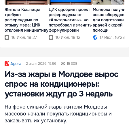
Жители Кошницы
ЦИК одобрил проект
Молдова получил
требуют
референдума от
новое оборудова
референдума по
«Альтернативы», но
для подготовки
отзыву мэра: ЦИК
потребовал изменить
врачей скорой
отклонил инициативу
формулировки
помощи
16 Июл. 19:27
10 Июл. 18:12
17 Июл. 16:28
Agora
2 июля 2026, 15:56
15 309
Из-за жары в Молдове вырос
спрос на кондиционеры:
установки ждут до 3 недель
На фоне сильной жары жители Молдовы
массово начали покупать кондиционеры и
заказывать их установку.