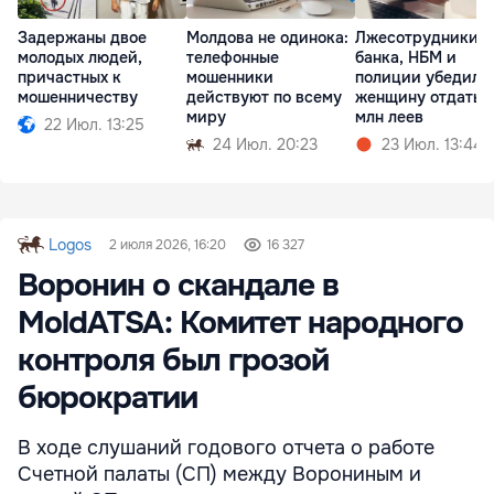
Задержаны двое
Молдова не одинока:
Лжесотрудники
молодых людей,
телефонные
банка, НБМ и
причастных к
мошенники
полиции убедили
мошенничеству
действуют по всему
женщину отдать 2
миру
млн леев
22 Июл. 13:25
24 Июл. 20:23
23 Июл. 13:44
Logos
2 июля 2026, 16:20
16 327
Воронин о скандале в
MoldATSA: Комитет народного
контроля был грозой
бюрократии
В ходе слушаний годового отчета о работе
Счетной палаты (СП) между Ворониным и