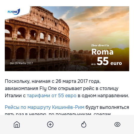
Поскольку, начиная с 26 марта 2017 года,
авиакомпания Fly One открывает рейс в столицу
Италии с
тарифами от 55 евро
в одном направлении.
Рейсы по маршруту Кишинёв-Рим
будут выполняться
пять раз в неделю, по понедельникам, средам,
пятницам, субботам и воскресеньям. Таким образом,
вы сможете быстро, дёшево, безопасно и удобно