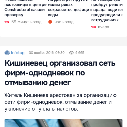
постоялицы в центре
малых реках
пройдут репетиц
Constructorul начали
сохраняется дефицит
парада: водителе
проверку
воды
предупредили о
затруднениях
59 минут назад
час назад
вчера
Infotag
30 ноября 2016, 09:30
4 665
Кишиневец организовал сеть
фирм-однодневок по
отмыванию денег
Житель Кишинева арестован за организацию
сети фирм-однодневок, отмывание денег и
уклонение от уплаты налогов.