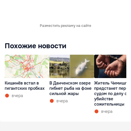
Разместить рекламу на сайте
Похожие новости
Кишинёв встал в
В Данченском озере
Житель Чимишли
гигантских пробках
гибнет рыба на фоне
предстанет перед
сильной жары
судом по делу об
вчера
убийстве
вчера
сожительницы
вчера