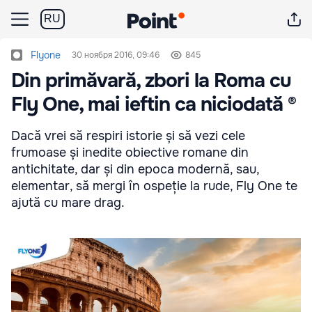
RU
Flyone
30 ноября 2016, 09:46
845
Din primăvară, zbori la Roma cu
Fly One, mai ieftin ca niciodată ®
Dacă vrei să respiri istorie și să vezi cele
frumoase și inedite obiective romane din
antichitate, dar și din epoca modernă, sau,
elementar, să mergi în ospeție la rude, Fly One te
ajută cu mare drag.