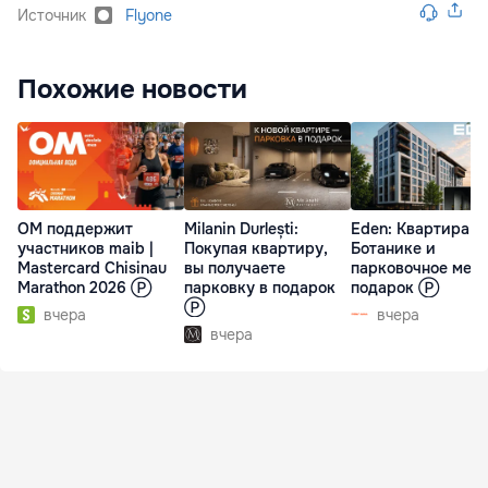
Источник
Flyone
Похожие новости
ОМ поддержит
Milanin Durlești:
Eden: Квартира н
участников maib |
Покупая квартиру,
Ботанике и
Mastercard Chisinau
вы получаете
парковочное мест
Marathon 2026 Ⓟ
парковку в подарок
подарок Ⓟ
Ⓟ
вчера
вчера
вчера