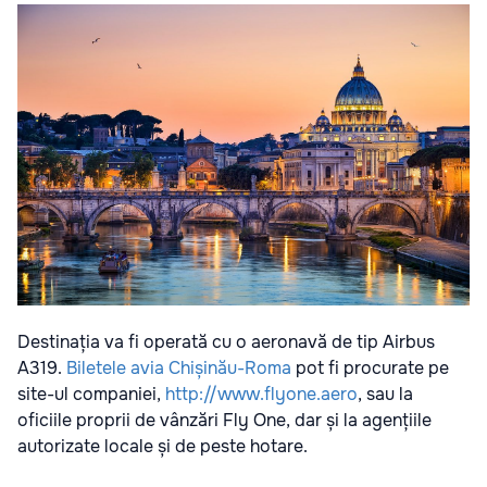
Destinația va fi operată cu o aeronavă de tip Airbus
A319.
Biletele avia Chișinău-Roma
pot fi procurate pe
site-ul companiei,
http://www.flyone.aero
, sau la
oficiile proprii de vânzări Fly One, dar și la agențiile
autorizate locale și de peste hotare.