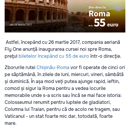
Astfel, începând cu 26 martie 2017, compania aeriană
Fly One anunță inaugurarea cursei noi spre Roma,
preţul
biletelor începând cu 55 de euro
într-o direcţie.
Zborurile rutei
Chișinău-Roma
vor fi operate de cinci ori
pe săptămână, în zilele de luni, miercuri, vineri, sâmbătă
și duminică. În așa mod veți putea ajunge rapid, ieftin,
comod și sigur la Roma pentru a vedea locurile
memorabile unde s-a scris sau încă se mai face istoria:
Colosseumul renumit pentru luptele de gladiatori,
Columna lui Traian, pentru că de acolo ne tragem, sau
Vaticanul - un stat foarte mic dar, totodată, foarte
mare.