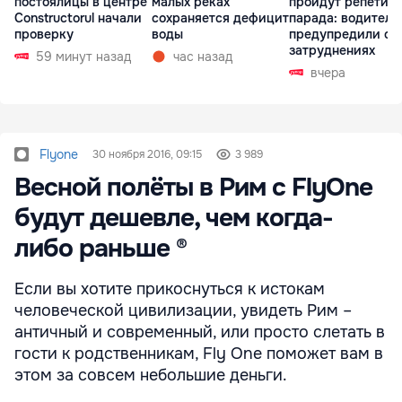
постоялицы в центре
малых реках
пройдут репетиц
Constructorul начали
сохраняется дефицит
парада: водителе
проверку
воды
предупредили о
затруднениях
59 минут назад
час назад
вчера
Flyone
30 ноября 2016, 09:15
3 989
Весной полёты в Рим с FlyOne
будут дешевле, чем когда-
либо раньше ®
Если вы хотите прикоснуться к истокам
человеческой цивилизации, увидеть Рим –
античный и современный, или просто слетать в
гости к родственникам, Fly One поможет вам в
этом за совсем небольшие деньги.