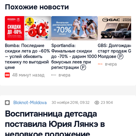
Похожие новости
Bomba: Последние
Sportlandia:
GBS: Долгожданн
скидки лета до –60%
Финальные скидки
старт продаж GA
— успей обновить
до -70% - дарим 1000
Молдове Ⓟ
технику по выгодной
бонусных леев при
вчера
цене
регистрации Ⓟ
48 минут назад
вчера
Bloknot-Moldova
30 ноября 2016, 09:32
23 904
Воспитанница детсада
поставила Юрия Лянкэ в
неловкое положение