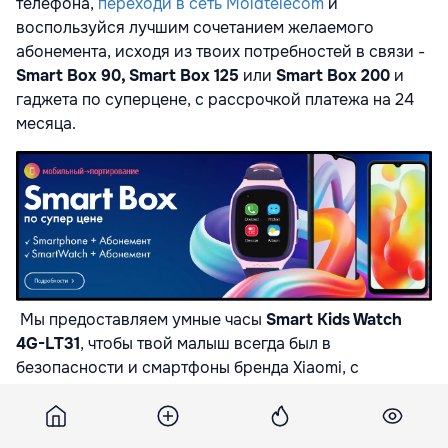
телефона,
переходи в сеть Moldtelecom
и
воспользуйся лучшим сочетанием желаемого
абонемента, исходя из твоих потребностей в связи -
Smart Box 90, Smart Box 125
или
Smart Box 200
и
гаджета по суперцене, с рассрочкой платежа на 24
месяца.
Мы предоставляем умные часы
Smart Kids Watch
4G-LT31
, чтобы твой малыш всегда был в
безопасности и смартфоны бренда Xiaomi, с
качественным процессором,
высокопроизводительной камерой, стильным
дизайном и долговечным аккумулятором
Xiaomi