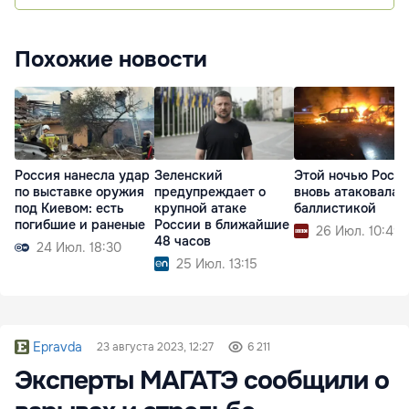
Похожие новости
Россия нанесла удар
Зеленский
Этой ночью Росс
по выставке оружия
предупреждает о
вновь атаковала 
под Киевом: есть
крупной атаке
баллистикой
погибшие и раненые
России в ближайшие
26 Июл. 10:49
48 часов
24 Июл. 18:30
25 Июл. 13:15
Epravda
23 августа 2023, 12:27
6 211
Эксперты МАГАТЭ сообщили о