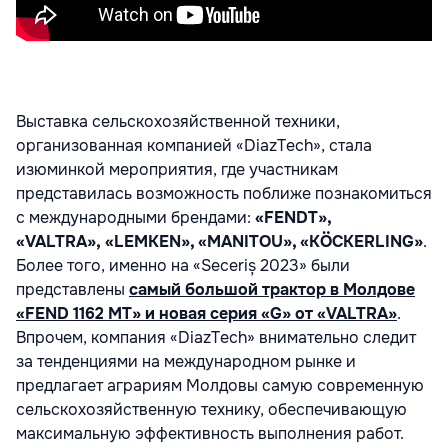
Выставка сельскохозяйственной техники,
организованная компанией «DiazTech»,
стала
изюминкой мероприятия, где участникам
представилась возможность
поближе познакомиться
с международными брендами:
«FENDT»,
«VALTRA»,
«LEMKEN», «MANITOU», «KÖCKERLING»
.
Более того, именно на «Seceriș 2023»
были
представлены
самый большой трактор в Молдове
«FEND 1162 MT» и новая
серия «G» от «VALTRA»
.
Впрочем, компания «DiazTech» внимательно следит
за
тенденциями на международном рынке и
предлагает аграриям Молдовы самую
современную
сельскохозяйственную технику, обеспечивающую
максимальную
эффективность выполнения работ.