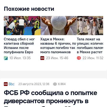
Похожие новости
Стюард сбил с ног
Хадж в Мекке:
Тела лежат на
капитана сборной
названы 6 причин, по
улицах: количест
Испании после
которым погибло так
погибших паломн
полуфинала Евро
много паломников
в Мекке растет
10 Июл. 13:35
23 Июн. 15:46
22 Июн. 11:32
Bbc
23 августа 2023, 12:36
6 864
ФСБ РФ сообщила о попытке
диверсантов проникнуть в