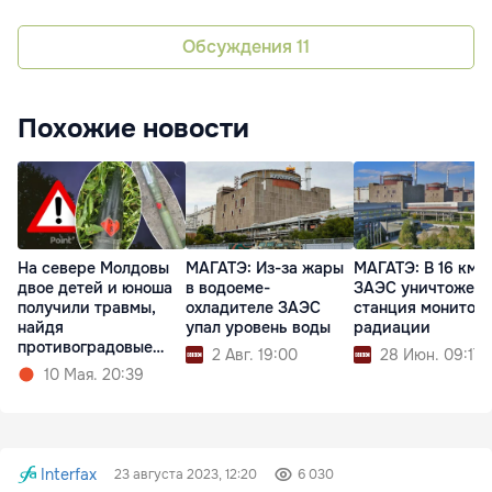
Обсуждения
11
Похожие новости
На севере Молдовы
МАГАТЭ: Из-за жары
МАГАТЭ: В 16 км о
двое детей и юноша
в водоеме-
ЗАЭС уничтожена
получили травмы,
охладителе ЗАЭС
станция монитор
найдя
упал уровень воды
радиации
противоградовые
2 Авг. 19:00
28 Июн. 09:17
ракеты
10 Мая. 20:39
Interfax
23 августа 2023, 12:20
6 030