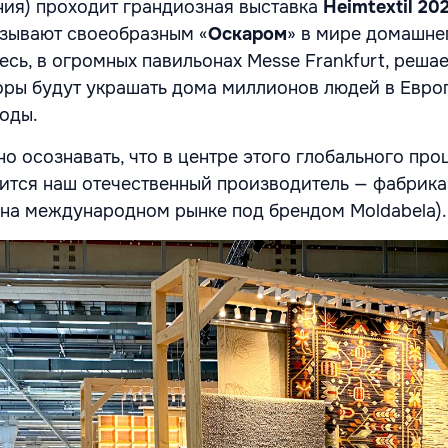
ия) проходит грандиозная выставка
Heimtextil 20
азывают своеобразным «
Оскаром
» в мире домашне
есь, в огромных павильонах Messe Frankfurt, решае
зоры будут украшать дома миллионов людей в Евро
оды.
о осознавать, что в центре этого глобального про
ится наш отечественный производитель — фабрик
 на международном рынке под брендом Moldabela).