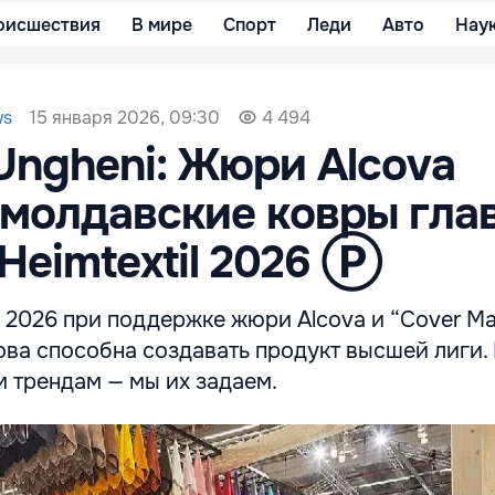
оисшествия
В мире
Спорт
Леди
Авто
Нау
15 января 2026, 09:30
ws
4 494
Ungheni: Жюри Alcova
 молдавские ковры гла
Heimtextil 2026 Ⓟ
il 2026 при поддержке жюри Alcova и “Cover M
ова способна создавать продукт высшей лиги.
 трендам — мы их задаем.