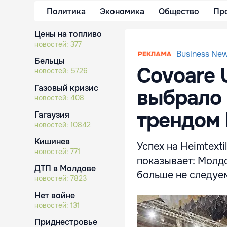
Политика
Экономика
Общество
Пр
Цены на топливо
новостей:
377
Business Ne
Бельцы
Covoare 
новостей:
5726
Газовый кризис
выбрало
новостей:
408
трендом 
Гагаузия
новостей:
10842
Кишинев
Успех на Heimtext
новостей:
771
показывает: Молд
ДТП в Молдове
больше не следуем
новостей:
7823
Нет войне
новостей:
131
Приднестровье