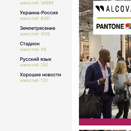
новостей:
34989
Украина-Россия
новостей:
8491
Землетрясение
новостей:
1009
Стадион
новостей:
119
Русский язык
новостей:
292
Хорошие новости
новостей:
1721