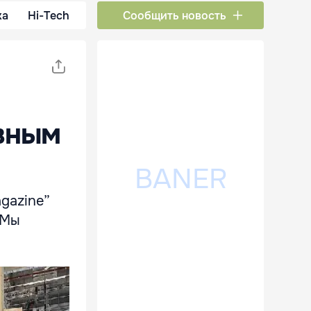
ка
Hi-Tech
Сообщить новость
вным
agazine”
 Мы