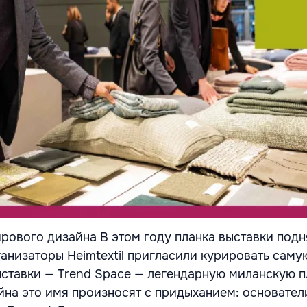
рового дизайна В этом году планка выставки подн
ганизаторы Heimtextil пригласили курировать саму
ставки — Trend Space — легендарную миланскую 
йна это имя произносят с придыханием: основатели