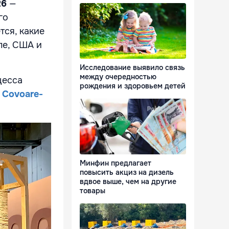
26
—
го
тся, какие
пе, США и
Исследование выявило связь
между очередностью
цесса
рождения и здоровьем детей
а
Covoare-
Минфин предлагает
повысить акциз на дизель
вдвое выше, чем на другие
товары