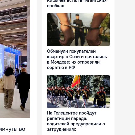
Кишинёв встал в гигантских
пробках
Обманули покупателей
квартир в Сочи и прятались
в Молдове: их отправили
обратно в РФ
На Телецентре пройдут
репетиции парада:
водителей предупредили о
минуты во
затруднениях