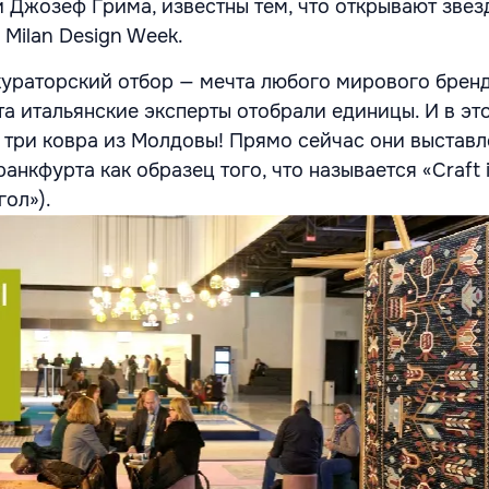
 Джозеф Грима, известны тем, что открывают звез
Milan Design Week.
кураторский отбор — мечта любого мирового бренд
та итальянские эксперты отобрали единицы. И в эт
 три ковра из Молдовы! Прямо сейчас они выставл
нкфурта как образец того, что называется «Craft i
гол»).