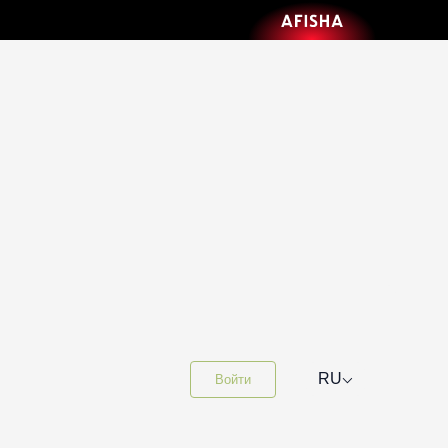
⌵
RU
Войти