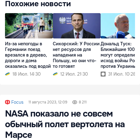
Похожие новости
Из-за непогоды в
Сикорский: У России
Дональд Туск:
Германии поезд
нет ресурсов для
Ближайшие 100 д
врезался в дерево,
нападения на
могут определить
дороги и дома
Польшу, но они что-
исход войны Рос
оказались под водой
то готовят
против Украины
18 Июл. 14:30
12 Июл. 21:30
31 Июл. 10:28
Focus
11 августа 2023, 12:09
8 211
NASA показало не совсем
обычный полет вертолета на
Марсе