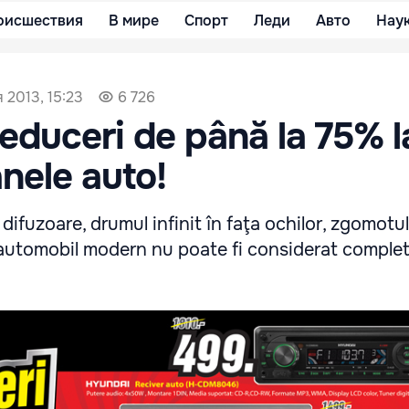
оисшествия
В мире
Спорт
Леди
Авто
Нау
 2013, 15:23
6 726
duceri de până la 75% l
nele auto!
difuzoare, drumul infinit în faţa ochilor, zgomotul
 automobil modern nu poate fi considerat complet