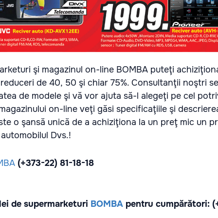
arketuri şi magazinul on-line BOMBA puteţi achiziţion
educeri de 40, 50 şi chiar 75%. Consultanţii noştri s
atea de modele şi vă vor ajuta să-l alegeţi pe cel potri
 magazinului on-line veţi găsi specificaţiile şi descriere
te o şansă unică de a achiziţiona la un preţ mic un p
u automobilul Dvs.!
MBA
(+373-22) 81­-18­-18
elei de supermarketuri
BOMBA
pentru cumpărători: (