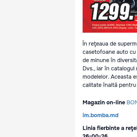
În reţeaua de superm
casetofoane auto cu r
de minune în diversit
Dvs., iar în catalogul
modelelor. Aceasta es
calitate înaltă pentr
Magazin on-line
BO
im
.
bomba
.
md
Linia fierbinte a reţ
26-00-26