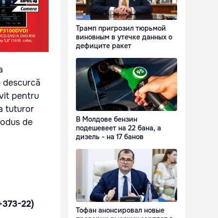
Трамп пригрозил тюрьмой
виновным в утечке данных о
дефиците ракет
a
e descurcă
vit pentru
a tuturor
В Молдове бензин
rodus de
подешевеет на 22 бана, а
дизель - на 17 банов
+373-22)
Тофан анонсировал новые