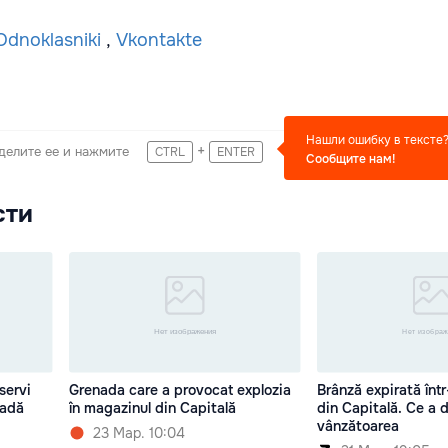
dnoklasniki
,
Vkontakte
Нашли ошибку в тексте
+
делите ее и нажмите
CTRL
ENTER
Сообщите нам!
сти
servi
Grenada care a provocat explozia
Brânză expirată înt
nadă
în magazinul din Capitală
din Capitală. Ce a d
vânzătoarea
23 Мар. 10:04