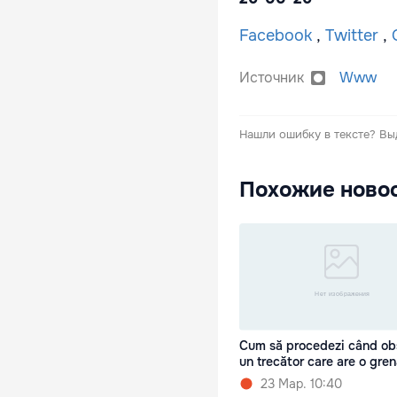
Facebook
,
Twitter
,
O
Источник
Www
Нашли ошибку в тексте?
Вы
Похожие ново
Cum să procedezi când ob
un trecător care are o gre
23 Мар. 10:40