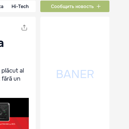
ка
Hi-Tech
Сообщить новость
a
 plăcut al
 fără un