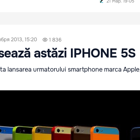
21 Мар. 19:05
ября 2013, 15:20
1 836
sează astăzi IPHONE 5S
ata lansarea urmatorului smartphone marca Apple