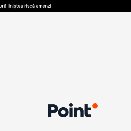
ură liniștea riscă amenzi