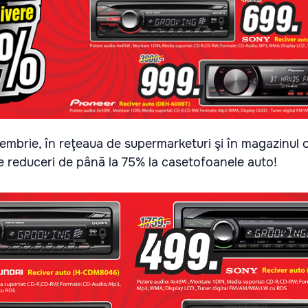
mbrie, în reţeaua de supermarketuri şi în magazinul 
 reduceri de până la 75% la casetofoanele auto!