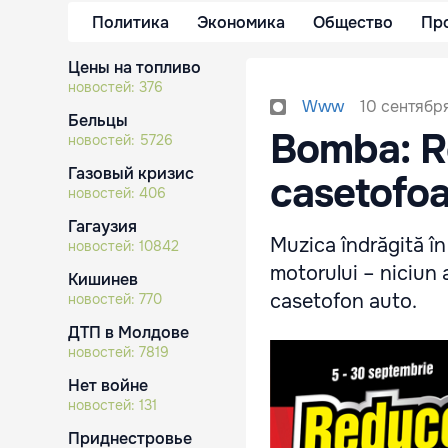
Политика
Экономика
Общество
Пр
Цены на топливо
новостей:
376
10 сентября
Www
Бельцы
Bomba: Re
новостей:
5726
Газовый кризис
casetofoa
новостей:
406
Гагаузия
Muzica îndrăgită în 
новостей:
10842
motorului – niciun
Кишинев
casetofon auto.
новостей:
770
ДТП в Молдове
новостей:
7819
Нет войне
новостей:
131
Приднестровье