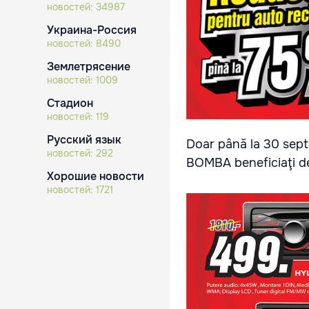
новостей:
34987
Украина-Россия
новостей:
8490
Землетрясение
новостей:
1009
Стадион
новостей:
119
Русский язык
Doar până la 30 septe
новостей:
292
BOMBA beneficiaţi de
Хорошие новости
новостей:
1721