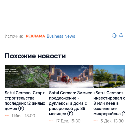
Источник
Business News
Похожие новости
Satul German: Старт
Satul German: Зимнее
«Satul German»
строительства
предложение -
инвестировал св
последних 12 жилых
дуплексы и дома с
8 млн леев в
домов Ⓟ
рассрочкой до 36
озеленение
месяцев Ⓟ
микрорайона Ⓟ
1 Июл. 13:00
17 Дек. 15:30
5 Дек. 13:30