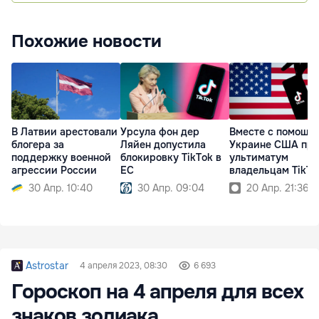
Похожие новости
В Латвии арестовали
Урсула фон дер
Вместе с помощь
блогера за
Ляйен допустила
Украине США пр
поддержку военной
блокировку TikTok в
ультиматум
агрессии России
ЕС
владельцам TikTo
30 Апр. 10:40
30 Апр. 09:04
20 Апр. 21:36
Astrostar
4 апреля 2023, 08:30
6 693
Гороскоп на 4 апреля для всех
знаков зодиака