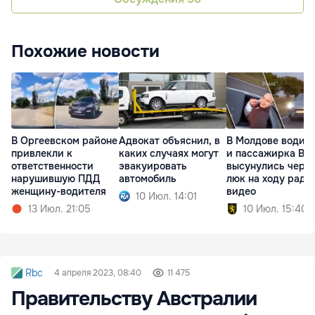
Похожие новости
В Оргеевском районе
Адвокат объяснил, в
В Молдове водит
привлекли к
каких случаях могут
и пассажирка BY
ответственности
эвакуировать
высунулись чере
нарушившую ПДД
автомобиль
люк на ходу ради
женщину-водителя
видео
10 Июл. 14:01
13 Июл. 21:05
10 Июл. 15:40
Rbc
4 апреля 2023, 08:40
11 475
Правительству Австралии