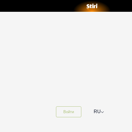
⌵
RU
Войти