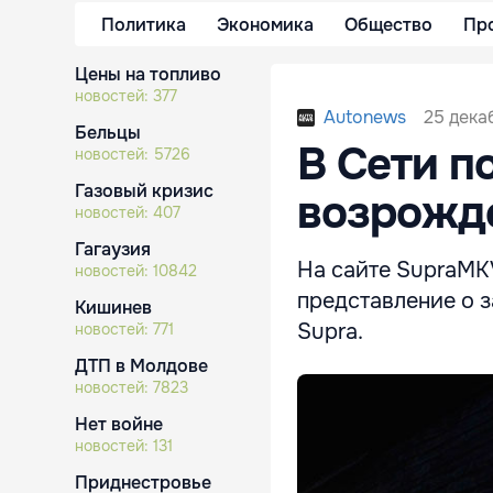
Политика
Экономика
Общество
Пр
Цены на топливо
новостей:
377
25 дека
Autonews
Бельцы
В Сети п
новостей:
5726
Газовый кризис
возрожде
новостей:
407
Гагаузия
На сайте SupraM
новостей:
10842
представление о 
Кишинев
Supra.
новостей:
771
ДТП в Молдове
новостей:
7823
Нет войне
новостей:
131
Приднестровье