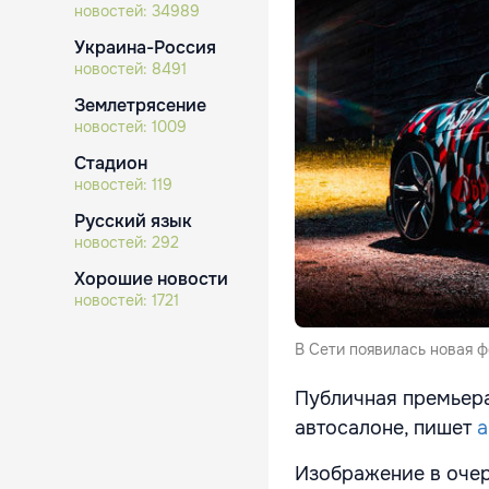
новостей:
34989
Украина-Россия
новостей:
8491
Землетрясение
новостей:
1009
Стадион
новостей:
119
Русский язык
новостей:
292
Хорошие новости
новостей:
1721
В Сети появилась новая ф
Публичная премьера
автосалоне, пишет
a
Изображение в очер