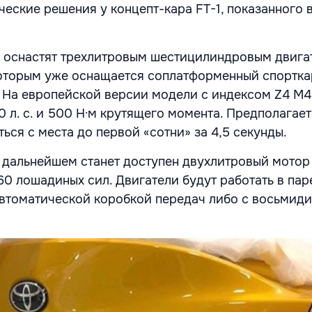
ческие решения у концепт-кара FT-1, показанного 
 оснастят трехлитровым шестицилиндровым двига
которым уже оснащается соплатформенный спортк
. На европейской версии модели с индексом Z4 M4
 л. с. и 500 Н·м крутящего момента. Предполагает
ься с места до первой «сотни» за 4,5 секунды.
в дальнейшем станет доступен двухлитровый мотор
0 лошадиных сил. Двигатели будут работать в пар
втоматической коробкой передач либо с восьмид