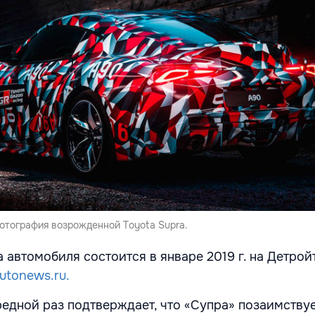
отография возрожденной Toyota Supra.
 автомобиля состоится в январе 2019 г. на Детрой
utonews.ru.
едной раз подтверждает, что «Супра» позаимству