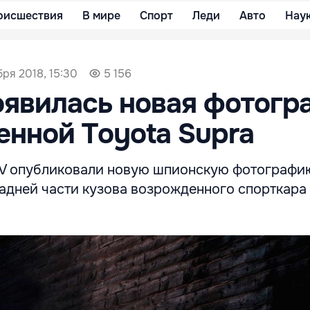
оисшествия
В мире
Спорт
Леди
Авто
Нау
бря 2018, 15:30
5 156
оявилась новая фотогр
нной Toyota Supra
KV опубликовали новую шпионскую фотографи
задней части кузова возрожденного спорткара