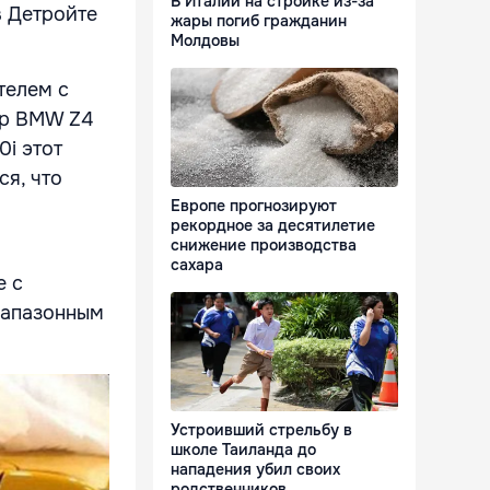
В Италии на стройке из-за
в Детройте
жары погиб гражданин
Молдовы
телем с
ар BMW Z4
0i этот
ся, что
Европе прогнозируют
рекордное за десятилетие
снижение производства
сахара
е с
иапазонным
Устроивший стрельбу в
школе Таиланда до
нападения убил своих
родственников