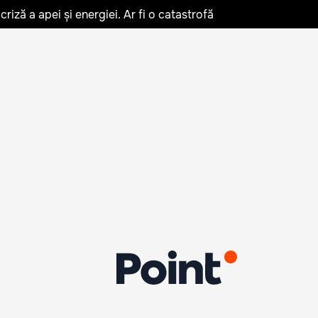
iză a apei și energiei. Ar fi o catastrofă