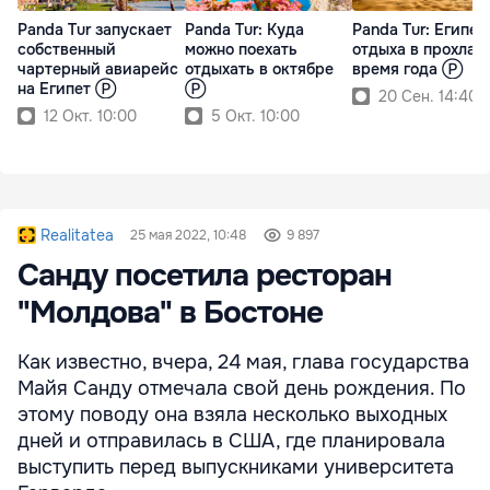
Panda Tur запускает
Panda Tur: Куда
Panda Tur: Египет
собственный
можно поехать
отдыха в прохлад
чартерный авиарейс
отдыхать в октябре
время года Ⓟ
на Египет Ⓟ
Ⓟ
20 Сен. 14:40
12 Окт. 10:00
5 Окт. 10:00
Realitatea
25 мая 2022, 10:48
9 897
Санду посетила ресторан
"Молдова" в Бостоне
Как известно, вчера, 24 мая, глава государства
Майя Санду отмечала свой день рождения. По
этому поводу она взяла несколько выходных
дней и отправилась в США, где планировала
выступить перед выпускниками университета