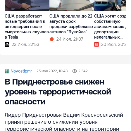
США разработают
США продлили до 22
США хотят созда
новые требования к
августа срок
собственную
автодверям после
продажи зарубежных
авиакомпанию дл
смертельных случаев
активов "Лукойла"
депортации
в Tesla
нелегальных
24 Июл. 21:07
мигрантов
23 Июл. 22:53
20 Июл. 20:32
Novostipmr
25 мая 2022, 10:48
2 342
В Приднестровье снижен
уровень террористической
опасности
Лидер Приднестровья Вадим Красносельский
принял решение о снижении уровня
террористической опасности на территории