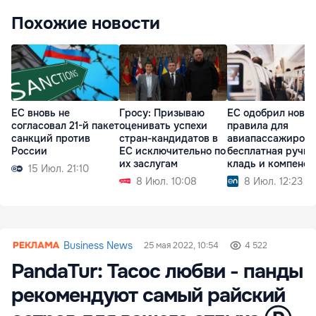
Похожие новости
ЕС вновь не
Гросу: Призываю
ЕС одобрил новы
согласовал 21-й пакет
оценивать успехи
правила для
санкций против
стран-кандидатов в
авиапассажиров:
России
ЕС исключительно по
бесплатная ручна
их заслугам
кладь и компенс
15 Июл. 21:10
8 Июл. 10:08
8 Июл. 12:23
Business News
25 мая 2022, 10:54
4 522
PandaTur: Тасос любви - панды
рекомендуют самый райский