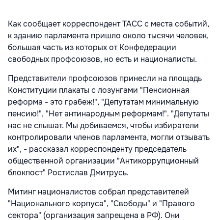
Как сообщает корреспондент ТАСС с места событий,
к зданию парламента пришло около тысячи человек,
большая часть из которых от Конфедерации
свободных профсоюзов, но есть и националисты.
Представители профсоюзов принесли на площадь
Конституции плакаты с лозунгами "Пенсионная
реформа - это грабеж!", "Депутатам минимальную
пенсию!", "Нет антинародным реформам!". "Депутаты
нас не слышат. Мы добиваемся, чтобы избиратели
контролировали членов парламента, могли отзывать
их", - рассказал корреспонденту председатель
общественной организации "Антикоррупционный
блокпост" Ростислав Дмитрусь.
Митинг националистов собрал представителей
"Национального корпуса", "Свободы" и "Правого
сектора" (организация запрещена в РФ). Они