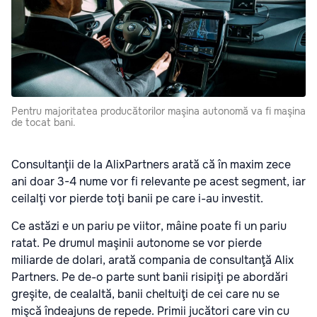
Pentru majoritatea producătorilor maşina autonomă va fi maşina
de tocat bani.
Consultanţii de la AlixPartners arată că în maxim zece
ani doar 3-4 nume vor fi relevante pe acest segment, iar
ceilalţi vor pierde toţi banii pe care i-au investit.
Ce astăzi e un pariu pe viitor, mâine poate fi un pariu
ratat. Pe drumul maşinii autonome se vor pierde
miliarde de dolari, arată compania de consultanţă Alix
Partners. Pe de-o parte sunt banii risipiţi pe abordări
greşite, de cealaltă, banii cheltuiţi de cei care nu se
mişcă îndeajuns de repede. Primii jucători care vin cu