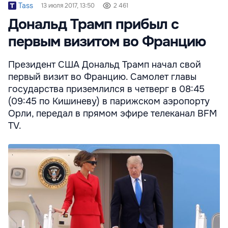
Tass
13 июля 2017, 13:50
2 461
Дональд Трамп прибыл с
первым визитом во Францию
Президент США Дональд Трамп начал свой
первый визит во Францию. Самолет главы
государства приземлился в четверг в 08:45
(09:45 по Кишиневу) в парижском аэропорту
Орли, передал в прямом эфире телеканал BFM
TV.