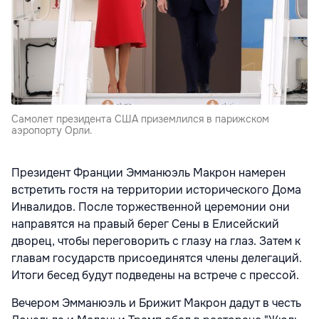
Самолет президента США приземлился в парижском
аэропорту Орли.
Президент Франции Эмманюэль Макрон намерен
встретить гостя на территории исторического Дома
Инвалидов. После торжественной церемонии они
направятся на правый берег Сены в Елисейский
дворец, чтобы переговорить с глазу на глаз. Затем к
главам государств присоединятся члены делегаций.
Итоги бесед будут подведены на встрече с прессой.
Вечером Эмманюэль и Брижит Макрон дадут в честь