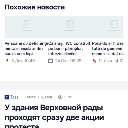
Похожие новости
Persoane cu deficienţe
Călărași: WC construit
Ronaldo ar fi deven
mintale, înșelate din
pe banii părinților,
tată de gemeni: C
cauza unei legi
interzis elevilor
nume le-a dat copii
5 Дек. 10:46
24 Окт. 08:35
12 Июн. 14:10
Tass
13 июля 2017, 13:40
1 705
У здания Верховной рады
проходят сразу две акции
протеста