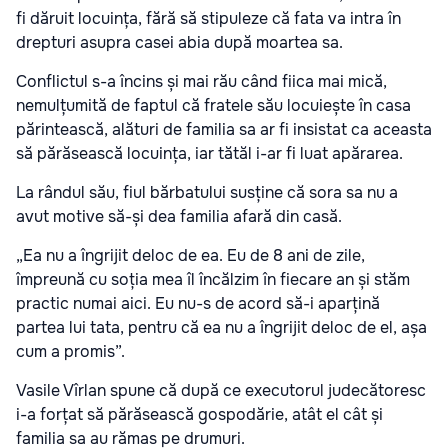
fi dăruit locuința, fără să stipuleze că fata va intra în
drepturi asupra casei abia după moartea sa.
Conflictul s-a încins și mai rău când fiica mai mică,
nemulțumită de faptul că fratele său locuiește în casa
părintească, alături de familia sa ar fi insistat ca aceasta
să părăsească locuința, iar tătăl i-ar fi luat apărarea.
La rândul său, fiul bărbatului susține că sora sa nu a
avut motive să-și dea familia afară din casă.
„Ea nu a îngrijit deloc de ea. Eu de 8 ani de zile,
împreună cu soția mea îl încălzim în fiecare an și stăm
practic numai aici. Eu nu-s de acord să-i aparțină
partea lui tata, pentru că ea nu a îngrijit deloc de el, așa
cum a promis”.
Vasile Vîrlan spune că după ce executorul judecătoresc
i-a forțat să părăsească gospodărie, atât el cât și
familia sa au rămas pe drumuri.