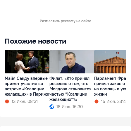
Разместить рекламу на сайте
Похожие новости
Майя Санду впервые
Филат: «Кто принял
Парламент Фран
примет участие во
решение о том, что
принял закон о п
встрече «Коалиции
Молдова становится
на помощь в уход
желающих» в Париже
частью “Коалиции
жизни
желающих”?»
13 Июл. 08:31
15 Июл. 23:43
18 Июл. 16:30