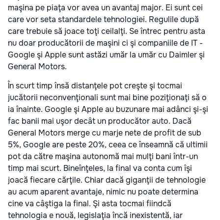
maşina pe piaţa vor avea un avantaj major. Ei sunt cei
care vor seta standardele tehnologiei. Regulile după
care trebuie să joace toţi ceilalţi. Se întrec pentru asta
nu doar producătorii de maşini ci şi companiile de IT -
Google şi Apple sunt astăzi umăr la umăr cu Daimler şi
General Motors.
În scurt timp însă distanţele pot creşte şi tocmai
jucătorii neconvenţionali sunt mai bine poziţionaţi să o
ia înainte. Google şi Apple au buzunare mai adânci şi-şi
fac banii mai uşor decât un producător auto. Dacă
General Motors merge cu marje nete de profit de sub
5%, Google are peste 20%, ceea ce înseamnă că ultimii
pot da către maşina autonomă mai mulţi bani într-un
timp mai scurt. Bineînţeles, la final va conta cum îşi
joacă fiecare cărţile. Chiar dacă giganţii de tehnologie
au acum aparent avantaje, nimic nu poate determina
cine va câştiga la final. Şi asta tocmai fiindcă
tehnologia e nouă, legislaţia încă inexistentă, iar