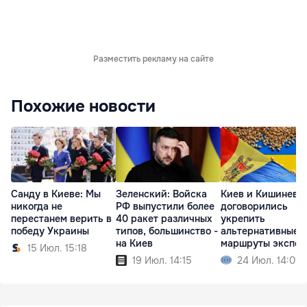
Разместить рекламу на сайте
Похожие новости
Санду в Киеве: Мы
Зеленский: Войска
Киев и Кишинев
никогда не
РФ выпустили более
договорились
перестанем верить в
40 ракет различных
укрепить
победу Украины
типов, большинство -
альтернативные
на Киев
маршруты экспор
15 Июл. 15:18
зерна
19 Июл. 14:15
24 Июл. 14:09