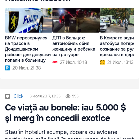
BMW перевернулся
ДТП в Бельцах:
В Комрате водите
на трассе в
автомобиль сбил
автобуса потерял
Дондюшанском
женщину и ребенка
сознание за руле
районе: две девушки
на тротуаре
врезался в дерев
попали в больницу
27 Июл. 10:18
21 Июл. 13:13
20 Июл. 21:38
Click
13 июля 2017, 13:33
593
Ce viaţă au bonele: iau 5.000 $
şi merg în concedii exotice
Stau în hoteluri scumpe, zboară cu avioane