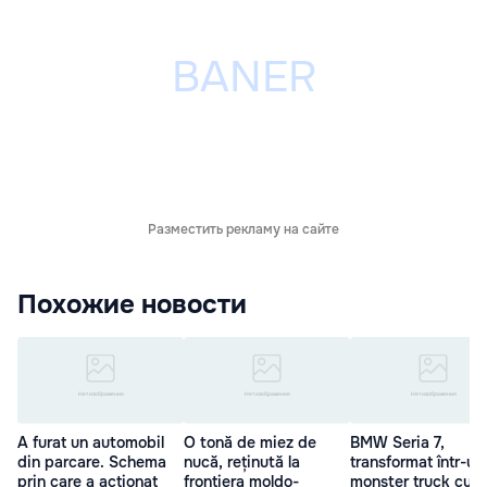
Разместить рекламу на сайте
Похожие новости
A furat un automobil
O tonă de miez de
BMW Seria 7,
din parcare. Schema
nucă, reținută la
transformat într-un
prin care a acționat
frontiera moldo-
monster truck cu