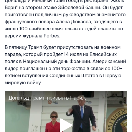
Дональда и Меланьи Трамп обед в ресторане "Жюль
Верн" на втором этаже Эйфелевой башни. Он будет
приготовлен под личным руководством знаменитого
французского повара Алена Дюкасса, входящего в
число 100 наиболее влиятельных людей планеты по
версии журнала Forbes.
В пятницу Трамп будет присутствовать на военном
параде, который пройдет 14 июля на Елисейских
полях в Национальный день Франции. Американский
лидер приглашен на эти торжества в связи со 100-
летием вступления Соединенных Штатов в Первую
мировую войну.