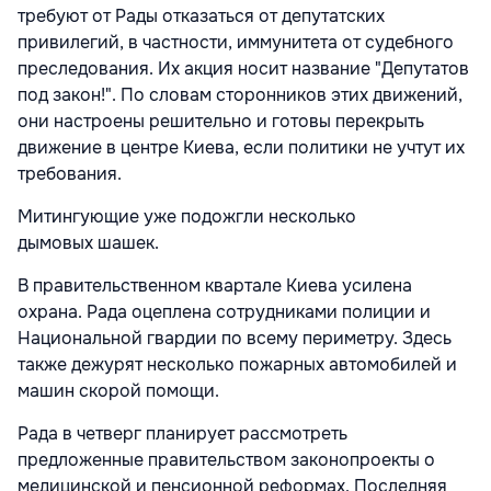
требуют от Рады отказаться от депутатских
привилегий, в частности, иммунитета от судебного
преследования. Их акция носит название "Депутатов
под закон!". По словам сторонников этих движений,
они настроены решительно и готовы перекрыть
движение в центре Киева, если политики не учтут их
требования.
Митингующие уже подожгли несколько
дымовых шашек.
В правительственном квартале Киева усилена
охрана. Рада оцеплена сотрудниками полиции и
Национальной гвардии по всему периметру. Здесь
также дежурят несколько пожарных автомобилей и
машин скорой помощи.
Рада в четверг планирует рассмотреть
предложенные правительством законопроекты о
медицинской и пенсионной реформах. Последняя