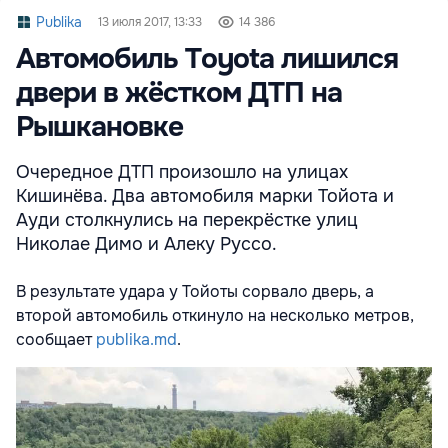
Publika
13 июля 2017, 13:33
14 386
Автомобиль Toyota лишился
двери в жёстком ДТП на
Рышкановке
Очередное ДТП произошло на улицах
Кишинёва. Два автомобиля марки Тойота и
Ауди столкнулись на перекрёстке улиц
Николае Димо и Алеку Руссо.
В результате удара у Тойоты сорвало дверь, а
второй автомобиль откинуло на несколько метров,
сообщает
publika.md
.