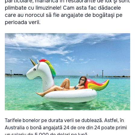
particulare, mănâncă în restaurante de lux şi sunt
plimbate cu limuzinele! Cam asta fac dădacele
care au norocul să fie angajate de bogătaşi pe
perioada verii.
Tarifele bonelor pe durata verii se dublează. Astfel, în
Australia o bonă angajată 24 de ore din 24 poate primi
un salariu de 5.000 de dolari pe lună.