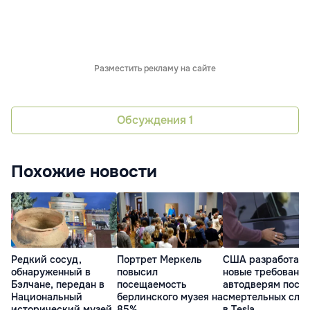
Разместить рекламу на сайте
Обсуждения
1
Похожие новости
Редкий сосуд,
Портрет Меркель
США разработаю
обнаруженный в
повысил
новые требования
Бэлчане, передан в
посещаемость
автодверям посл
Национальный
берлинского музея на
смертельных слу
исторический музей
85%
в Tesla