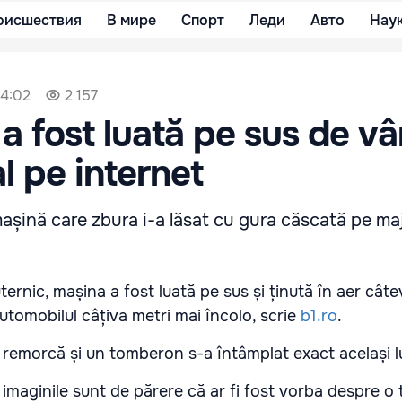
оисшествия
В мире
Спорт
Леди
Авто
Нау
14:02
2 157
a fost luată pe sus de vâ
l pe internet
mașină care zbura i-a lăsat cu gura căscată pe ma
ternic, mașina a fost luată pe sus și ținută în aer cât
utomobilul câțiva metri mai încolo, scrie
b1.ro
.
 remorcă și un tomberon s-a întâmplat exact același l
t imaginile sunt de părere că ar fi fost vorba despre o