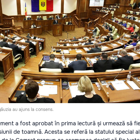
ăgăuzia au ajuns la consens.
ument a fost aprobat în prima lectură și urmează să fie
iunii de toamnă. Acesta se referă la statulul special al