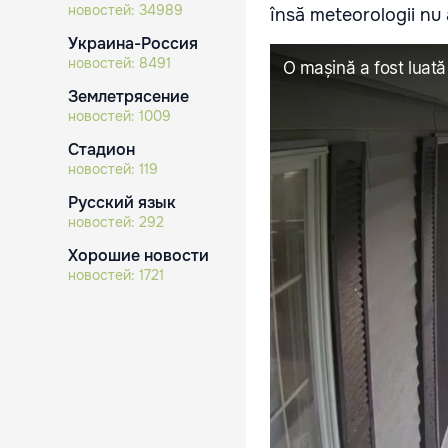
новостей:
34989
însă meteorologii nu 
Украина-Россия
новостей:
8491
Землетрясение
новостей:
1009
Стадион
новостей:
119
Русский язык
новостей:
292
Хорошие новости
новостей:
1721