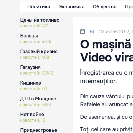
Политика
Экономика
Общество
Пр
Цены на топливо
новостей:
377
22 июля 2017, 
B1
Бельцы
O mașină 
новостей:
5726
Газовый кризис
Video vira
новостей:
408
Гагаузия
Înregistrarea cu o 
новостей:
10842
internauțilior.
Кишинев
новостей:
771
Din cauza vântului pu
ДТП в Молдове
Rafalele au aruncat a
новостей:
7823
Нет войне
De asemenea, și cu o
новостей:
131
Toți cei care au privi
Приднестровье