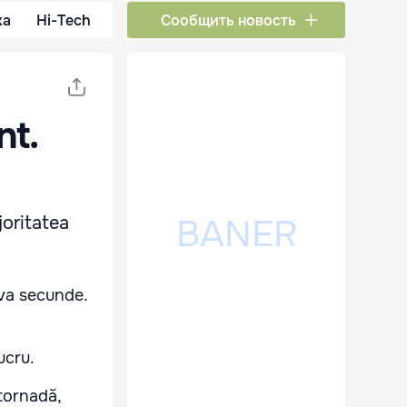
ка
Hi-Tech
Сообщить новость
nt.
joritatea
eva secunde.
ucru.
 tornadă,