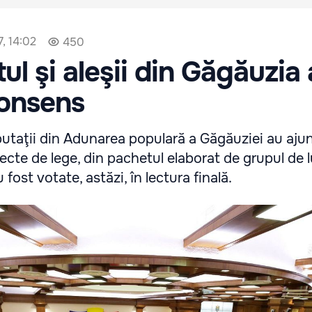
, 14:02
450
ul şi aleşii din Găgăuzia
consens
putaţii din Adunarea populară a Găgăuziei au ajun
cte de lege, din pachetul elaborat de grupul de l
u fost votate, astăzi, în lectura finală.