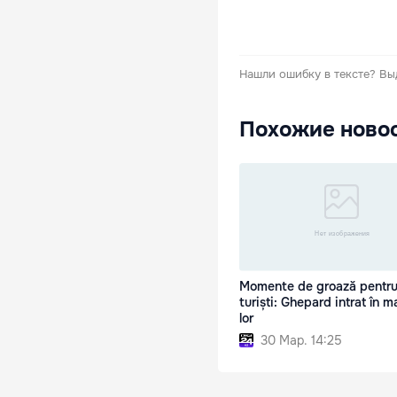
Нашли ошибку в тексте?
Вы
Похожие ново
Momente de groază pentr
turiști: Ghepard intrat în m
lor
30 Мар. 14:25