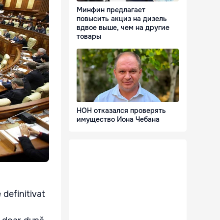
Минфин предлагает
повысить акциз на дизель
вдвое выше, чем на другие
товары
НОН отказался проверять
имущество Иона Чебана
 definitivat