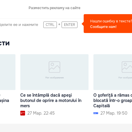
Разместить рекламу на сайте
Нашли ошибку в тексте
+
делите ее и нажмите
CTRL
ENTER
Сообщите нам!
сти
u
Ce se întâmplă dacă apeşi
O şoferiţă a rămas 
așina
butonul de oprire a motorului în
blocată într-o groa
mers
Capitală
27 Мар. 22:45
27 Мар. 19:50