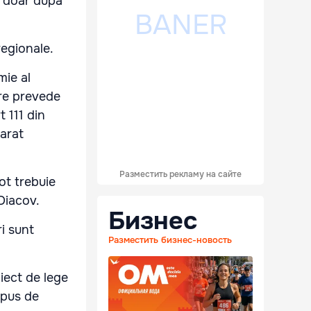
e doar după
regionale.
mie al
are prevede
 111 din
larat
Разместить рекламу на сайте
tot trebuie
 Diacov.
Бизнес
ri sunt
Разместить бизнес-новость
iect de lege
opus de