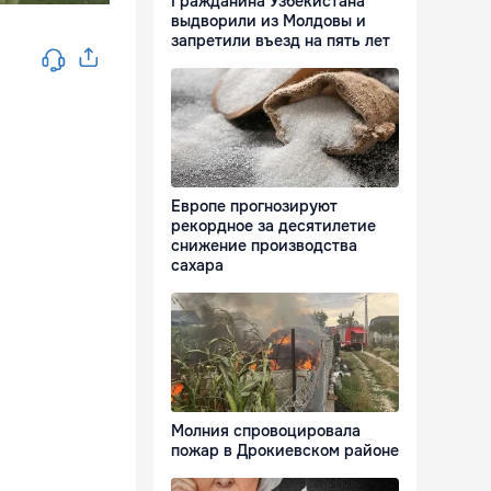
Гражданина Узбекистана
выдворили из Молдовы и
запретили въезд на пять лет
Европе прогнозируют
рекордное за десятилетие
снижение производства
сахара
Молния спровоцировала
пожар в Дрокиевском районе