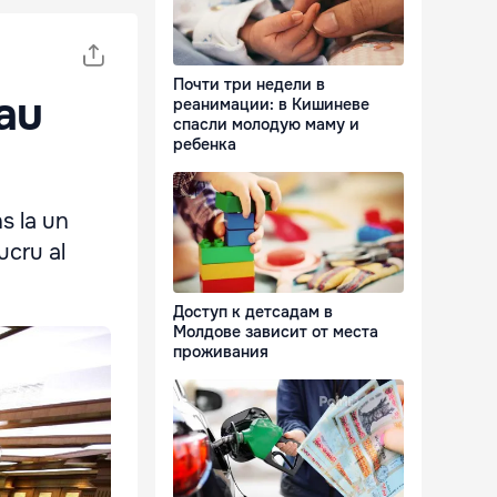
Почти три недели в
 au
реанимации: в Кишиневе
спасли молодую маму и
ребенка
s la un
ucru al
Доступ к детсадам в
Молдове зависит от места
проживания