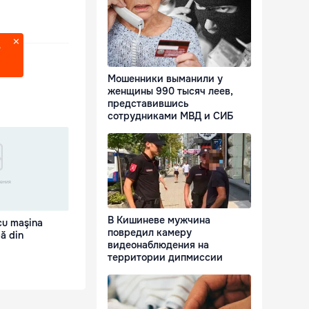
?
Мошенники выманили у
женщины 990 тысяч леев,
представившись
сотрудниками МВД и СИБ
В Кишиневе мужчина
cu maşina
повредил камеру
pă din
видеонаблюдения на
территории дипмиссии