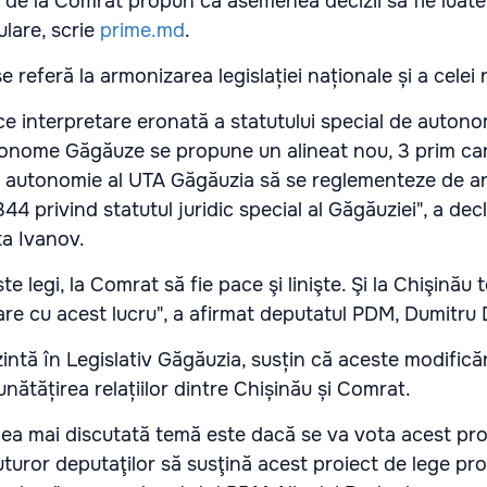
i de la Comrat propun ca asemenea decizii să fie luat
lare, scrie
prime.md
.
 referă la armonizarea legislației naționale și a celei 
ce interpretare eronată a statutului special de autono
 autonome Găgăuze se propune un alineat nou, 3 prim c
e autonomie al UTA Găgăuzia să se reglementeze de art
44 privind statutul juridic special al Găgăuziei", a dec
ta Ivanov.
 legi, la Comrat să fie pace şi linişte. Şi la Chişinău 
ăcare cu acest lucru", a afirmat deputatul PDM, Dumitru
zintă în Legislativ Găgăuzia, susțin că aceste modifică
ătățirea relațiilor dintre Chișinău și Comrat.
cea mai discutată temă este dacă se va vota acest pro
turor deputaţilor să susţină acest proiect de lege pr