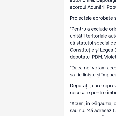
autonomiei. Deputaţi
acordul Adunării Popu
Proiectele aprobate se
"Pentru a exclude ori
unităţii teritoriale
că statutul special d
Constituţie şi Legea 3
deputatul PDM, Viole
"Dacă noi votăm aceste
să fie linişte şi împ
Deputații, care repre
necesare pentru îmbun
"Acum, în Găgăuzia, 
sau nu. Mă adresez tu