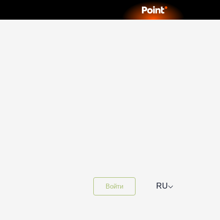
⌵
RU
Войти