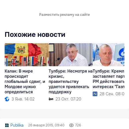
Разместить рекламу на сайте
Похожие новости
Калак: В мире
Тулбуре: Несмотря на
Тулбуре: Кремль
происходит
кризис,
заставляет парти
глобальный сдвиг, и
правительству
РМ действовать в
Молдове нужно
удается привлекать
интересах "Газпр
определиться
поддержку
28 Сен. 08:00
3 Янв. 14:02
23 Окт. 07:20
Publika
26 января 2015, 09:40
726