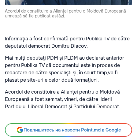
Acordul de constituire a Alianţei pentru o Moldovă Europeană
urmează să fie publicat astăzi.
Informaţia a fost confirmată pentru Publika TV de către
deputatul democrat Dumitru Diacov.
Mai mulţi deputaţi PDM şi PLDM au declarat anterior
pentru Publika TV că documentul este în proces de
redactare de către specialişti şi, în scurt timp,va fi
plasat pe site-urile celor două formaţiuni.
Acordul de constituire a Alianţei pentru o Moldovă
Europeană a fost semnat, vineri, de către liderii
Partidului Liberal Democrat şi Partidului Democrat.
Подпишитесь на новости Point.md в Google