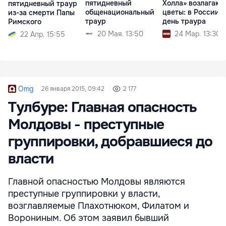
пятидневный
Холла» возлагают
пятидневный траур
общенациональный
цветы: в России -
из-за смерти Папы
траур
день траура
Римского
20 Мая. 13:50
24 Мар. 13:30
22 Апр. 15:55
Omg
26 января 2015, 09:42
2 177
Тулбуре: Главная опасность
Молдовы - преступные
группировки, добравшиеся до
власти
Главной опасностью Молдовы являются
преступные группировки у власти,
возглавляемые Плахотнюком, Филатом и
Ворониным. Об этом заявил бывший