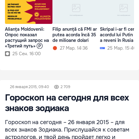
Alianța Moldovenii:
Filip anunță că FMI ar
Skripal i-ar fi cerut
Опрос показал
putea acorda încă 35
acordul lui Putin p
растущий запрос на
de milioane dolari
a reveni în Rusia
«Третий путь» Ⓟ
27 Мар. 14:36
25 Мар. 15:40
25 Сен. 16:00
26 января 2015, 09:40
2 709
Гороскоп на сегодня для всех
знаков зодиака
Гороскоп на сегодня – 26 января 2015 – для
всех знаков Зодиака. Прислушайся к советам
астрологов, и твой день пройдет легко и