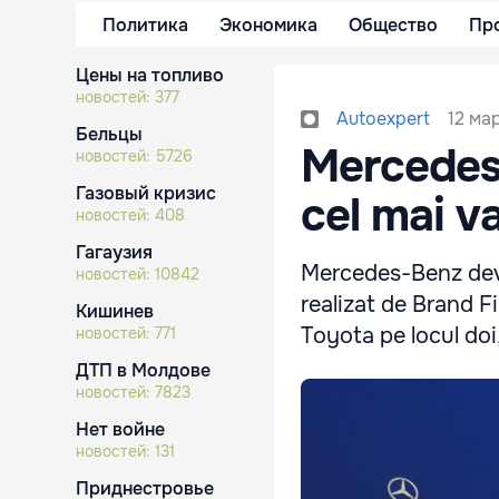
Политика
Экономика
Общество
Пр
Цены на топливо
новостей:
377
12 мар
Autoexpert
Бельцы
Mercedes
новостей:
5726
Газовый кризис
cel mai v
новостей:
408
Гагаузия
Mercedes-Benz devin
новостей:
10842
realizat de Brand 
Кишинев
Toyota pe locul doi
новостей:
771
ДТП в Молдове
новостей:
7823
Нет войне
новостей:
131
Приднестровье