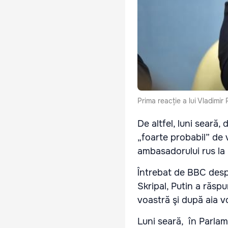
Prima reacție a lui Vladimir 
De altfel, luni seară
„foarte probabil” de v
ambasadorului rus la
Întrebat de BBC despr
Skripal, Putin a răspun
voastră şi după aia v
Luni seară, în Parlam