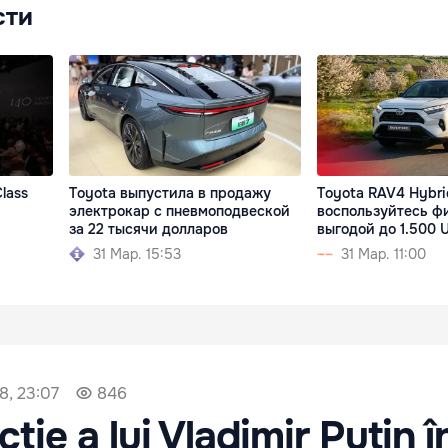
сти
lass
Toyota выпустила в продажу
Toyota RAV4 Hybri
электрокар c пневмоподвеской
воспользуйтесь ф
за 22 тысячи долларов
выгодой до 1.500
31 Мар. 15:53
31 Мар. 11:00
8, 23:07
846
ție a lui Vladimir Putin î