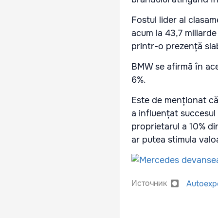
Fostul lider al clasa
acum la 43,7 miliarde
printr-o prezență sla
BMW se afirmă în aces
6%.
Este de menționat că
a influențat succesul
proprietarul a 10% d
ar putea stimula valo
Источник
Autoexp