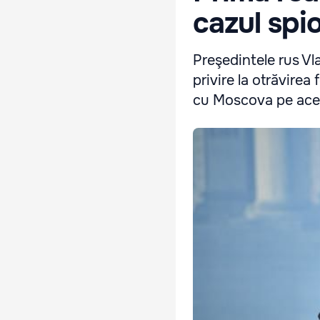
cazul spio
Preşedintele rus Vla
privire la otrăvirea
cu Moscova pe ace