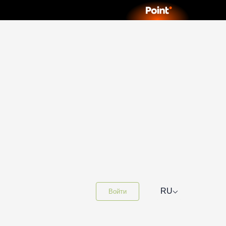
⌵
RU
Войти