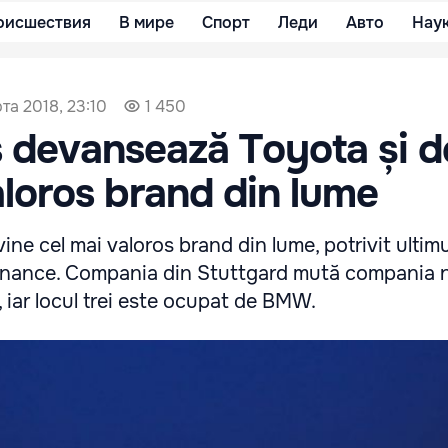
оисшествия
В мире
Спорт
Леди
Авто
Нау
та 2018, 23:10
1 450
 devansează Toyota și d
aloros brand din lume
e cel mai valoros brand din lume, potrivit ultimu
Finance. Compania din Stuttgard mută compania 
, iar locul trei este ocupat de BMW.