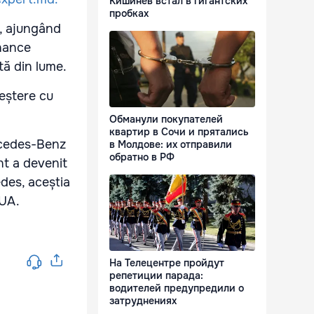
Кишинёв встал в гигантских
пробках
%, ajungând
inance
tă din lume.
reștere cu
Обманули покупателей
квартир в Сочи и прятались
rcedes-Benz
в Молдове: их отправили
обратно в РФ
nt a devenit
des, aceștia
SUA.
На Телецентре пройдут
репетиции парада:
водителей предупредили о
затруднениях