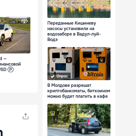
Переданные Кишиневу
насосы установили на
водозаборе в Вадул-луй-
Водэ
d —
инансовой
 USD Ⓟ
Опрос
В Молдове разрешат
криптобанкоматы, биткоином
можно будет платить в кафе
n