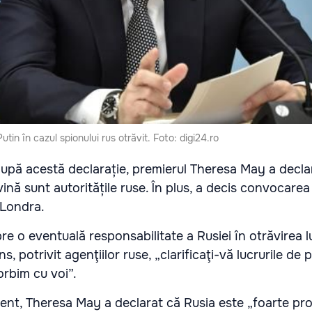
Putin în cazul spionului rus otrăvit. Foto: digi24.ro
, după acestă declarație, premierul Theresa May a decla
ină sunt autoritățile ruse. În plus, a decis convocarea
 Londra.
e o eventuală responsabilitate a Rusiei în otrăvirea l
s, potrivit agenţiilor ruse, „clarificaţi-vă lucrurile de 
orbim cu voi”.
ent, Theresa May a declarat că Rusia este „foarte pro