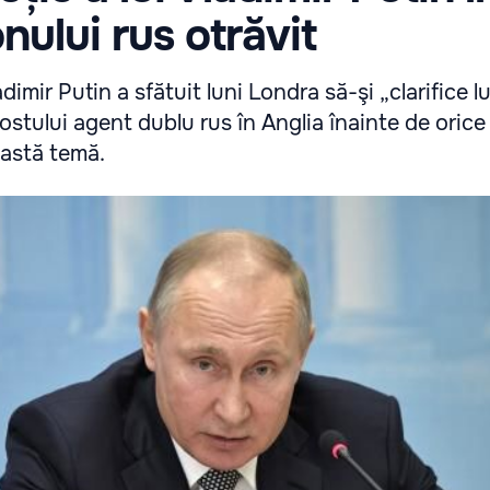
nului rus otrăvit
dimir Putin a sfătuit luni Londra să-şi „clarifice l
 fostului agent dublu rus în Anglia înainte de orice
astă temă.