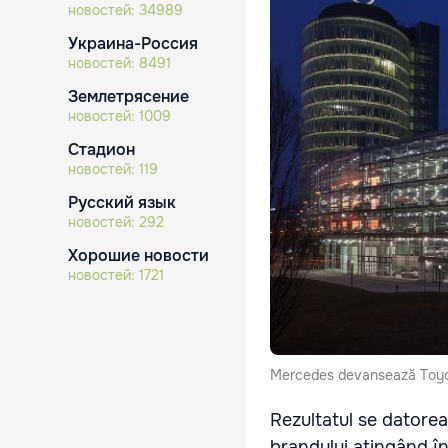
новостей:
34989
Украина-Россия
новостей:
8491
Землетрясение
новостей:
1009
Стадион
новостей:
119
Русский язык
новостей:
292
Хорошие новости
новостей:
1721
Mercedes devansează Toyota
Rezultatul se datorea
brandului atingând în