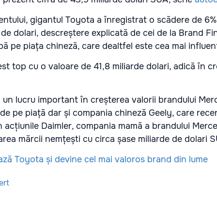
mentului, gigantul Toyota a înregistrat o scădere de 6
 de dolari, descreștere explicată de cei de la Brand F
bă pe piața chineză, care dealtfel este cea mai influen
t top cu o valoare de 41,8 miliarde dolari, adică în c
 un lucru important în creșterea valorii brandului Me
 de pe piață dar și compania chineză Geely, care rece
in acțiunile Daimler, compania mamă a brandului Merce
area mărcii nemțești cu circa șase miliarde de dolari 
ert