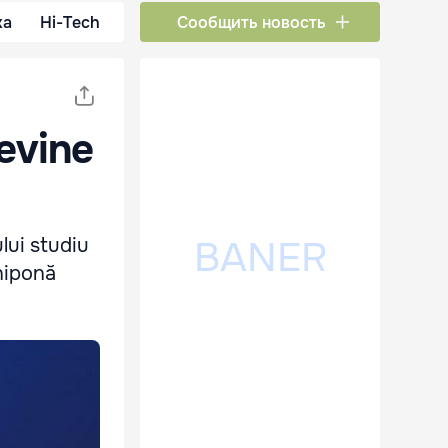
ка
Hi-Tech
Сообщить новость
evine
lui studiu
niponă