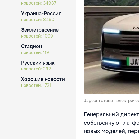
новостей:
34987
Украина-Россия
новостей:
8490
Землетрясение
новостей:
1009
Стадион
новостей:
119
Русский язык
новостей:
292
Хорошие новости
новостей:
1721
Jaguar готовит электриче
Генеральный директ
собственную платфо
новых моделей, пер