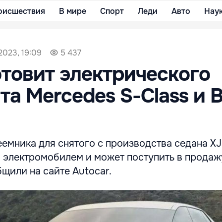
оисшествия
В мире
Спорт
Леди
Авто
Нау
2023, 19:09
5 437
отовит электрического
та Mercedes S-Class и 
еемника для снятого с производства седана XJ
 электромобилем и может поступить в продаж
бщили на сайте Autocar.