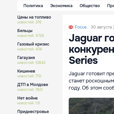
Политика
Экономика
Общество
Пр
Цены на топливо
новостей:
376
30 августа 
Focus
Бельцы
Jaguar г
новостей:
5726
Газовый кризис
конкурен
новостей:
406
Series
Гагаузия
новостей:
10842
Кишинев
Jaguar готовит пр
новостей:
770
станет роскошным
ДТП в Молдове
году. Об этом соо
новостей:
7821
Нет войне
новостей:
131
Приднестровье