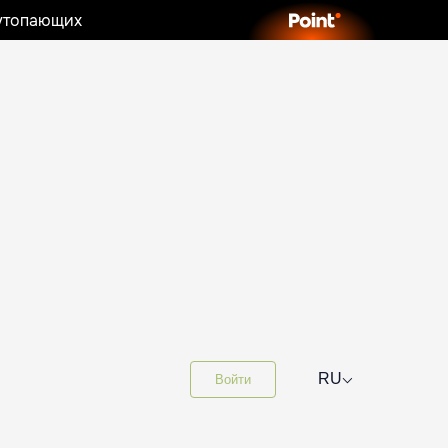
 утопающих
⌵
RU
Войти