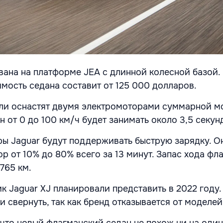
вана на платформе JEA с длинной колесной базой.
имость седана составит от 125 000 долларов.
ли оснастят двумя электромоторами суммарной 
он от 0 до 100 км/ч будет занимать около 3,5 секун
ы Jaguar будут поддерживать быструю зарядку. О
р от 10% до 80% всего за 13 минут. Запас хода фл
765 км.
к Jaguar XJ планировали представить в 2022 году.
 свернуть, так как бренд отказывается от моделей
 что новый флагманский седан не похож ни на один