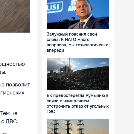
Залужный пояснил свои
слова: К НАТО много
вопросов, мы технологически
впереди
мощностью
ды.
на позволит
агманских
ЕК предостерегла Румынию в
связи с намерением
отстрочить отказ от угольных
ТЭС
 Тем не
 с ДВС.
 из