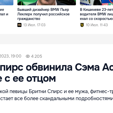
ие
Бывший дизайнер BMW Пьер
В Кишиневе 23-лет
пал и
Леклерк получил российское
водителя BMW лиш
гражданство
ехал со скоростью
13 Июл. 17:03
10 Июл. 11:43
2023, 19:00
4 205
пирс обвинила Сэма А
е с ее отцом
кой певицы Бритни Спирс и ее мужа, фитнес-т
астает все более скандальными подробностями