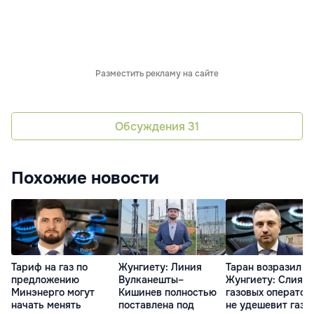
Разместить рекламу на сайте
Обсуждения
31
Похожие новости
Тариф на газ по
Жунгиету: Линия
Таран возразил
предложению
Вулканешты–
Жунгиету: Слиян
Минэнерго могут
Кишинев полностью
газовых оператор
начать менять
поставлена под
не удешевит газ