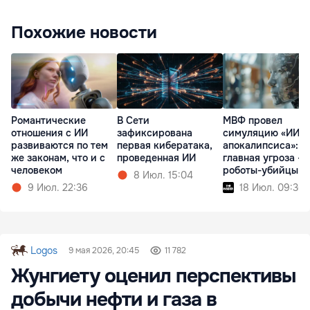
Похожие новости
Романтические
В Сети
МВФ провел
отношения с ИИ
зафиксирована
симуляцию «ИИ-
развиваются по тем
первая кибератака,
апокалипсиса»:
же законам, что и с
проведенная ИИ
главная угроза - 
человеком
роботы-убийцы
8 Июл. 15:04
9 Июл. 22:36
18 Июл. 09:36
Logos
9 мая 2026, 20:45
11 782
Жунгиету оценил перспективы
добычи нефти и газа в