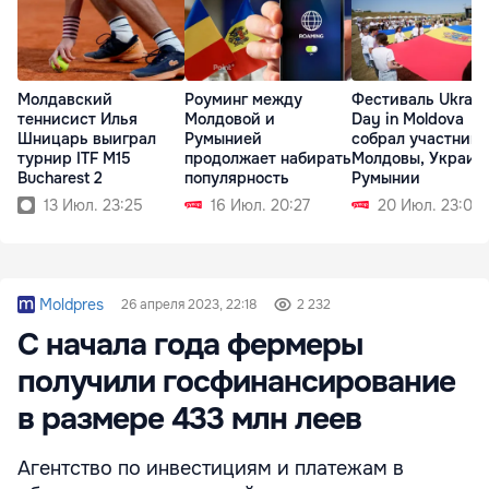
Молдавский
Роуминг между
Фестиваль Ukrain
теннисист Илья
Молдовой и
Day in Moldova
Шницарь выиграл
Румынией
собрал участнико
турнир ITF M15
продолжает набирать
Молдовы, Украин
Bucharest 2
популярность
Румынии
13 Июл. 23:25
16 Июл. 20:27
20 Июл. 23:06
Moldpres
26 апреля 2023, 22:18
2 232
С начала года фермеры
получили госфинансирование
в размере 433 млн леев
Агентство по инвестициям и платежам в