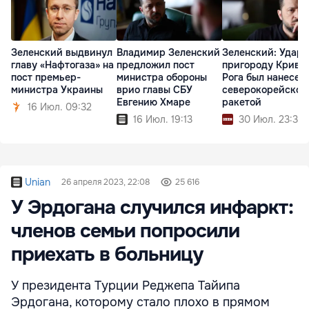
Зеленский выдвинул
Владимир Зеленский
Зеленский: Удар 
главу «Нафтогаза» на
предложил пост
пригороду Криво
пост премьер-
министра обороны
Рога был нанесен
министра Украины
врио главы СБУ
северокорейской
Евгению Хмаре
ракетой
16 Июл. 09:32
16 Июл. 19:13
30 Июл. 23:31
Unian
26 апреля 2023, 22:08
25 616
У Эрдогана случился инфаркт:
членов семьи попросили
приехать в больницу
У президента Турции Реджепа Тайипа
Эрдогана, которому стало плохо в прямом