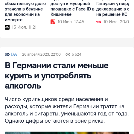
обязательную долю
доступ к мусорной
Гагаузии утверди
этанола в бензине
площадке с Face ID в
декларацию в отв
для экономии на
Кишиневе
на решение КС
импорте
10 Июл. 17:45
10 Июл. 20:00
15 Июл. 11:21
Dw
26 апреля 2023, 22:00
5 524
В Германии стали меньше
курить и употреблять
алкоголь
Число курильщиков среди населения и
расходы, которые жители Германии тратят на
алкоголь и сигареты, уменьшаются год от года.
Однако цифры остаются в зоне риска.