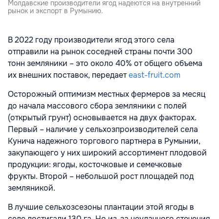
Молдавские производители ягод надеются на внутренний
рынок и экспорт в Румынию.
В 2022 году производители ягод этого села
отправили на рынок соседней страны почти 300
тонн земляники – это около 40% от общего объема
их внешних поставок, передает
east-fruit.com
Осторожный оптимизм местных фермеров за месяц
до начала массового сбора земляники с полей
(открытый грунт) основывается на двух факторах.
Первый – наличие у сельхозпроизводителей села
Кунича надежного торгового партнера в Румынии,
закупающего у них широкий ассортимент плодовой
продукции: ягоды, косточковые и семечковые
фрукты. Второй – небольшой рост площадей под
земляникой.
В лучшие сельхозсезоны плантации этой ягоды в
селе достигали 130 га. Но из-за неудачного стечения