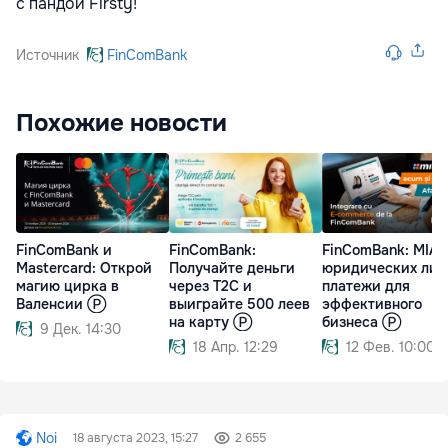
с пандой Firsty!
Источник
FinComBank
Похожие новости
FinComBank и
FinComBank:
FinComBank: MIA 
Mastercard: Открой
Получайте деньги
юридических лиц
магию цирка в
через T2C и
платежи для
Валенсии Ⓟ
выиграйте 500 леев
эффективного
на карту Ⓟ
бизнеса Ⓟ
9 Дек. 14:30
18 Апр. 12:29
12 Фев. 10:00
Noi
18 августа 2023, 15:27
2 655