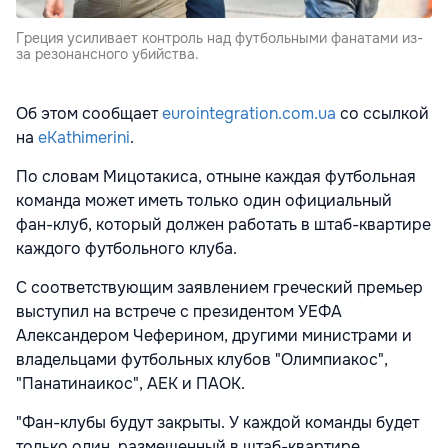
Греция усиливает контроль над футбольными фанатами из-
за резонансного убийства.
Об этом сообщает
eurointegration.com.ua
со ссылкой
на
eKathimerini
.
По словам Мицотакиса, отныне каждая футбольная
команда может иметь только один официальный
фан-клуб, который должен работать в штаб-квартире
каждого футбольного клуба.
С соответствующим заявлением греческий премьер
выступил на встрече с президентом УЕФА
Александером Чеферином, другими министрами и
владельцами футбольных клубов "Олимпиакос",
"Панатинаикос", АЕК и ПАОК.
"Фан-клубы будут закрыты. У каждой команды будет
только один, размещенный в штаб-квартире