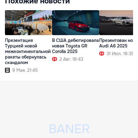
Похожие новости
Презентация
В США дебютировала
Презентован нов
Турцией новой
новая Toyota GR
Audi A6 2025
межконтинентальной
Corolla 2025
31 Июл. 18:35
ракеты обернулась
2 Авг. 18:43
скандалом
9 Мая. 21:45