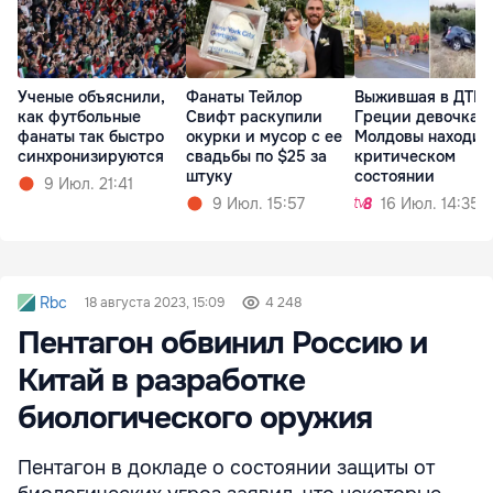
Ученые объяснили,
Фанаты Тейлор
Выжившая в ДТП 
как футбольные
Свифт раскупили
Греции девочка и
фанаты так быстро
окурки и мусор с ее
Молдовы находит
синхронизируются
свадьбы по $25 за
критическом
штуку
состоянии
9 Июл. 21:41
9 Июл. 15:57
16 Июл. 14:35
Rbc
18 августа 2023, 15:09
4 248
Пентагон обвинил Россию и
Китай в разработке
биологического оружия
Пентагон в докладе о состоянии защиты от