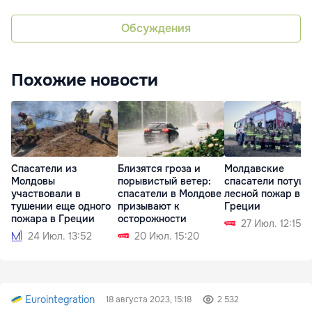
Обсуждения
Похожие новости
Спасатели из
Близятся гроза и
Молдавские
Молдовы
порывистый ветер:
спасатели потуш
участвовали в
спасатели в Молдове
лесной пожар в
тушении еще одного
призывают к
Греции
пожара в Греции
осторожности
27 Июл. 12:15
24 Июл. 13:52
20 Июл. 15:20
Eurointegration
18 августа 2023, 15:18
2 532