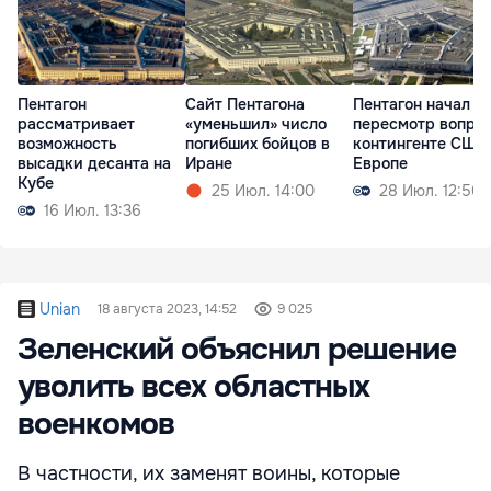
Пентагон
Cайт Пентагона
Пентагон начал
рассматривает
«уменьшил» число
пересмотр вопрос
возможность
погибших бойцов в
контингенте США
высадки десанта на
Иране
Европе
Кубе
25 Июл. 14:00
28 Июл. 12:50
16 Июл. 13:36
Unian
18 августа 2023, 14:52
9 025
Зеленский объяснил решение
уволить всех областных
военкомов
В частности, их заменят воины, которые