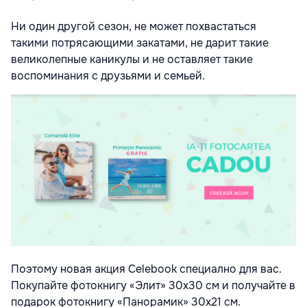
Ни один другой сезон, не может похвастаться
такими потрясающими закатами, не дарит такие
великолепные каникулы и не оставляет такие
воспоминания с друзьями и семьей.
Поэтому новая акция Celeboоk специално для вас.
Покупайте фотокнигу «Элит» 30х30 см и получайте в
подарок фотокнигу «Панорамик» 30х21 см.