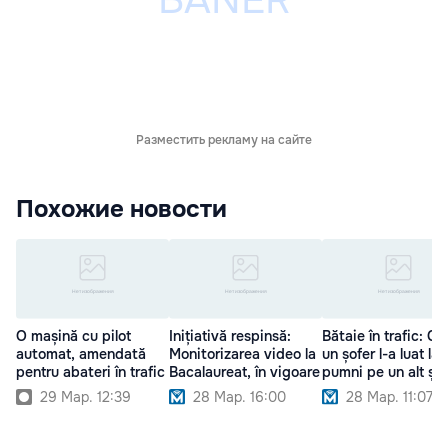
Разместить рекламу на сайте
Похожие новости
O mașină cu pilot
Inițiativă respinsă:
Bătaie în trafic: C
automat, amendată
Monitorizarea video la
un șofer l-a luat la
pentru abateri în trafic
Bacalaureat, în vigoare
pumni pe un alt șof
29 Мар. 12:39
28 Мар. 16:00
28 Мар. 11:07