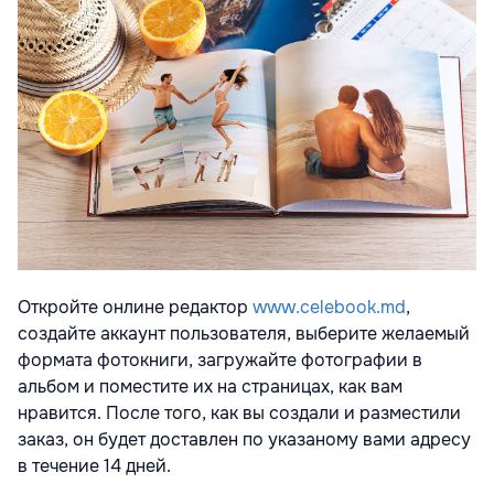
Откройте онлине редактор
www.celebook.md
,
создайте аккаунт пользователя, выберите желаемый
формата фотокниги, загружайте фотографии в
альбом и поместите их на страницах, как вам
нравится. После того, как вы создали и разместили
заказ, он будет доставлен по указаному вами адресу
в течение 14 дней.