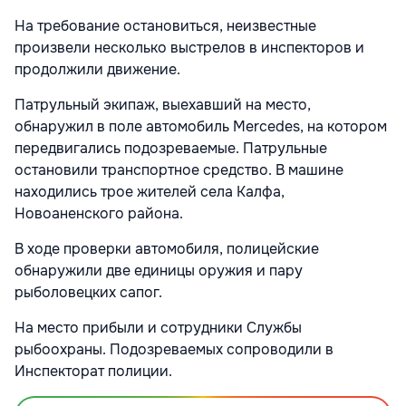
На требование остановиться, неизвестные
произвели несколько выстрелов в инспекторов и
продолжили движение.
Патрульный экипаж, выехавший на место,
обнаружил в поле автомобиль Mercedes, на котором
передвигались подозреваемые. Патрульные
остановили транспортное средство. В машине
находились трое жителей села Калфа,
Новоаненского района.
В ходе проверки автомобиля, полицейские
обнаружили две единицы оружия и пару
рыболовецких сапог.
На место прибыли и сотрудники Службы
рыбоохраны. Подозреваемых сопроводили в
Инспекторат полиции.