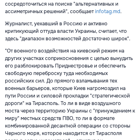
сосредоточиться на поиске "альтернативных и
ассиметричных решений", сообщает
infotag.md
.
Журналист, уехавший в Россию и активно
критикующий оттуда власти Украины, считает, что
здесь "диапазон возможностей достаточно широк".
"От военного воздействия на киевский режим на
других участках соприкосновения с целью вынудить
его разблокировать Приднестровье и обеспечить
свободную переброску туда необходимых
российских сил. До прямого взламывания тех
военных барьеров, которые Киев нагромоздил на
пути России и силовой прокладки "стратегической
дороги" на Тирасполь. То ли в виде воздушного
моста через территорию Украины с "принуждением к
миру" местных средств ПВО, то ли в формате
комбинированной десантной операции со стороны
Черного моря, которое находится от Тирасполя