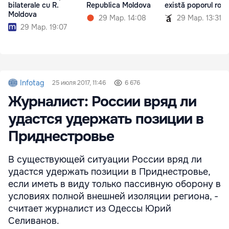
bilaterale cu R.
Republica Moldova
există poporul rom
Moldova
29 Мар. 14:08
29 Мар. 13:31
29 Мар. 19:07
Infotag
25 июля 2017, 11:46
6 676
Журналист: России вряд ли
удастся удержать позиции в
Приднестровье
В существующей ситуации России вряд ли
удастся удержать позиции в Приднестровье,
если иметь в виду только пассивную оборону в
условиях полной внешней изоляции региона, -
считает журналист из Одессы Юрий
Селиванов.