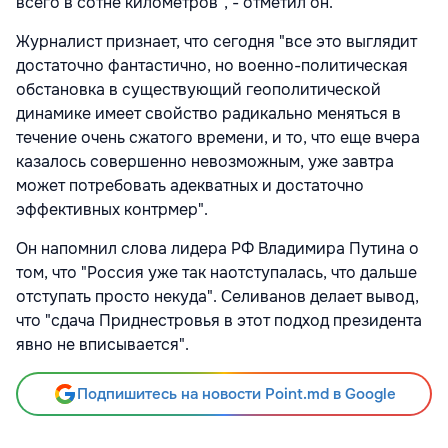
всего в сотне километров", - отметил он.
Журналист признает, что сегодня "все это выглядит
достаточно фантастично, но военно-политическая
обстановка в существующий геополитической
динамике имеет свойство радикально меняться в
течение очень сжатого времени, и то, что еще вчера
казалось совершенно невозможным, уже завтра
может потребовать адекватных и достаточно
эффективных контрмер".
Он напомнил слова лидера РФ Владимира Путина о
том, что "Россия уже так наотступалась, что дальше
отступать просто некуда". Селиванов делает вывод,
что "сдача Приднестровья в этот подход президента
явно не вписывается".
Подпишитесь на новости Point.md в Google