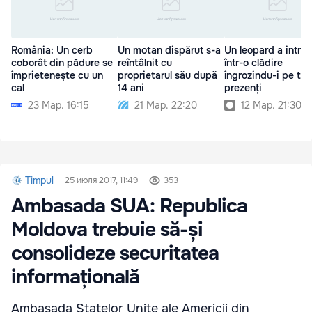
România: Un cerb
Un motan dispărut s-a
Un leopard a intrat
coborât din pădure se
reîntâlnit cu
într-o clădire
împrietenește cu un
proprietarul său după
îngrozindu-i pe toți
cal
14 ani
prezenți
23 Мар. 16:15
21 Мар. 22:20
12 Мар. 21:30
Timpul
25 июля 2017, 11:49
353
Ambasada SUA: Republica
Moldova trebuie să-și
consolideze securitatea
informațională
Ambasada Statelor Unite ale Americii din