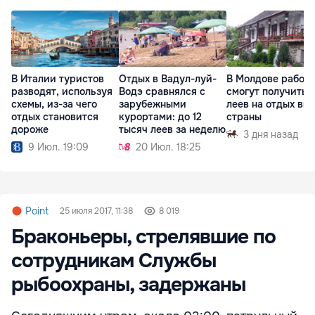
В Италии туристов
Отдых в Вадул-луй-
В Молдове работ
разводят, используя
Водэ сравнялся с
смогут получить 
схемы, из-за чего
зарубежными
леев на отдых вн
отдых становится
курортами: до 12
страны
дороже
тысяч леев за неделю
3 дня назад
9 Июл. 19:09
20 Июл. 18:25
Point
25 июля 2017, 11:38
8 019
Браконьеры, стрелявшие по
сотрудникам Службы
рыбоохраны, задержаны