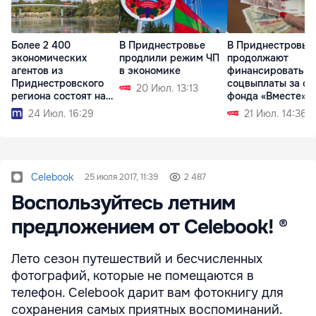
Более 2 400
В Приднестровье
В Приднестровье
экономических
продлили режим ЧП
продолжают
агентов из
в экономике
финансировать
Приднестровского
соцвыплаты за сч
20 Июл. 13:13
региона состоят на
фонда «Вместе»
учёте в АГУ
24 Июл. 16:29
21 Июл. 14:36
Celebook
25 июля 2017, 11:39
2 487
Воспользуйтесь летним
предложением от Celebook! ®
Лето сезон путешествий и бесчисленных
фотографий, которые не помещаются в
телефон. Celebook дарит вам фотокнигу для
сохранения самых приятных воспоминаний.