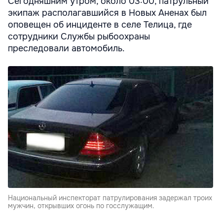
Сегодняшним утром, около 03:00, патрульный
экипаж располагавшийся в Новых Аненах был
оповещен об инциденте в селе Телица, где
сотрудники Службы рыбоохраны
преследовали автомобиль.
Национальный инспекторат патрулирования задержал троих
мужчин, открывших огонь по госслужащим.