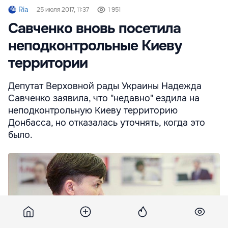
Ria
25 июля 2017, 11:37
1 951
Савченко вновь посетила
неподконтрольные Киеву
территории
Депутат Верховной рады Украины Надежда
Савченко заявила, что "недавно" ездила на
неподконтрольную Киеву территорию
Донбасса, но отказалась уточнять, когда это
было.