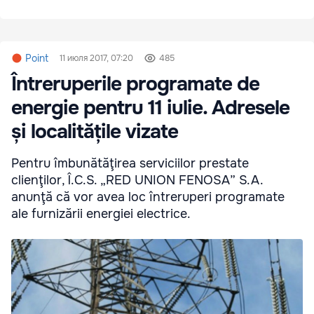
Point
11 июля 2017, 07:20
485
Întreruperile programate de
energie pentru 11 iulie. Adresele
și localitățile vizate
Pentru îmbunătăţirea serviciilor prestate
clienţilor, Î.C.S. „RED UNION FENOSA” S.A.
anunţă că vor avea loc întreruperi programate
ale furnizării energiei electrice.