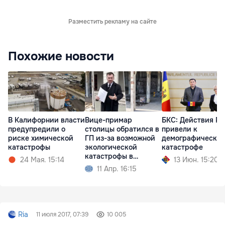
Разместить рекламу на сайте
Похожие новости
В Калифорнии власти
Вице-примар
БКС: Действия P
предупредили о
столицы обратился в
привели к
риске химической
ГП из-за возможной
демографическо
катастрофы
экологической
катастрофе
катастрофы в
24 Мая. 15:14
13 Июн. 15:20
Сынжере
11 Апр. 16:15
Ria
11 июля 2017, 07:39
10 005