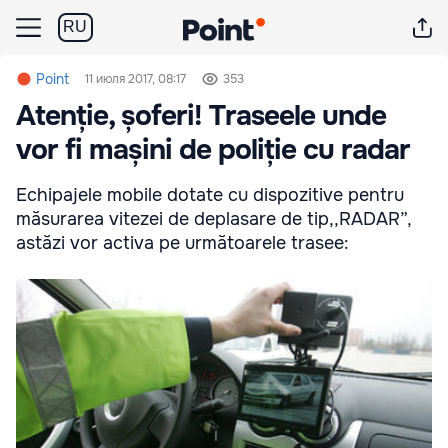
RU
Point
11 июля 2017, 08:17
353
Atenție, șoferi! Traseele unde
vor fi mașini de poliție cu radar
Echipajele mobile dotate cu dispozitive pentru
măsurarea vitezei de deplasare de tip,,RADAR”,
astăzi vor activa pe următoarele trasee: