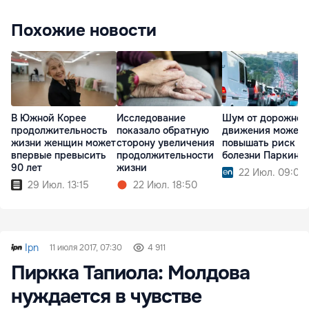
Похожие новости
В Южной Корее
Исследование
Шум от дорожног
продолжительность
показало обратную
движения может
жизни женщин может
сторону увеличения
повышать риск
впервые превысить
продолжительности
болезни Паркинс
90 лет
жизни
22 Июл. 09:00
29 Июл. 13:15
22 Июл. 18:50
Ipn
11 июля 2017, 07:30
4 911
Пиркка Тапиола: Молдова
нуждается в чувстве