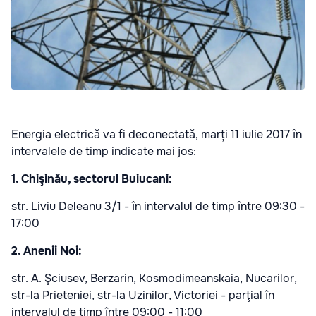
Energia electrică va fi deconectată, marți 11 iulie 2017 în
intervalele de timp indicate mai jos:
1. Chişinău, sectorul Buiucani:
str. Liviu Deleanu 3/1 - în intervalul de timp între 09:30 -
17:00
2. Anenii Noi:
str. A. Şciusev, Berzarin, Kosmodimeanskaia, Nucarilor,
str-la Prieteniei, str-la Uzinilor, Victoriei - parţial în
intervalul de timp între 09:00 - 11:00