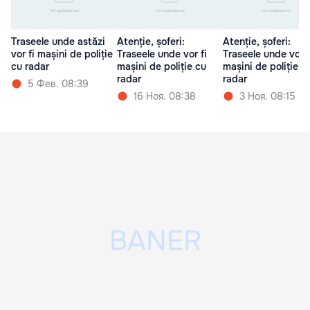
Traseele unde astăzi
Atenție, șoferi:
Atenție, șoferi:
vor fi mașini de poliție
Traseele unde vor fi
Traseele unde vor f
cu radar
mașini de poliție cu
mașini de poliție c
radar
radar
5 Фев. 08:39
16 Ноя. 08:38
3 Ноя. 08:15