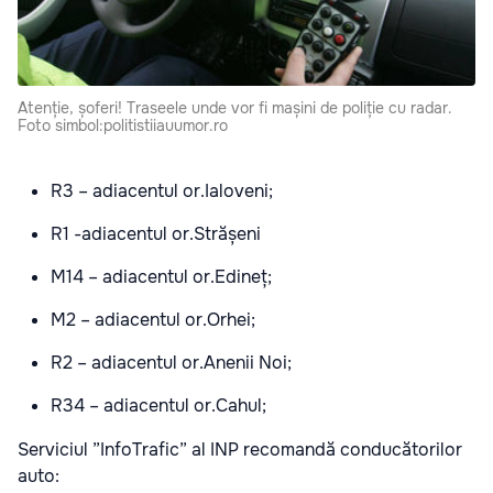
Atenție, șoferi! Traseele unde vor fi mașini de poliție cu radar.
Foto simbol:politistiiauumor.ro
R3 – adiacentul or.Ialoveni;
R1 -adiacentul or.Strășeni
M14 – adiacentul or.Edineț;
M2 – adiacentul or.Orhei;
R2 – adiacentul or.Anenii Noi;
R34 – adiacentul or.Cahul;
Serviciul ”InfoTrafic” al INP recomandă conducătorilor
auto: