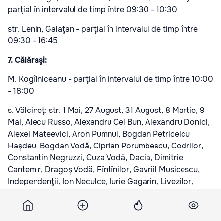
parţial în intervalul de timp între 09:30 - 10:30
str. Lenin, Galaţan - parţial în intervalul de timp între
09:30 - 16:45
7. Călăraşi:
M. Kogîlniceanu - parţial în intervalul de timp între 10:00
- 18:00
s. Vălcineţ: str. 1 Mai, 27 August, 31 August, 8 Martie, 9
Mai, Alecu Russo, Alexandru Cel Bun, Alexandru Donici,
Alexei Mateevici, Aron Pumnul, Bogdan Petriceicu
Haşdeu, Bogdan Vodă, Ciprian Porumbescu, Codrilor,
Constantin Negruzzi, Cuza Vodă, Dacia, Dimitrie
Cantemir, Dragoş Vodă, Fîntînilor, Gavriil Musicescu,
Independenţii, Ion Neculce, Iurie Gagarin, Livezilor,
Luceafărul, Mihai Eminescu, Mihai Viteazul, Mihail
Sadoveanu, Miron Costin, Nicolae Milescu Spătaru,
Nicolae Testimiţeanu, Păcii, Petru Rareş, Rădi,