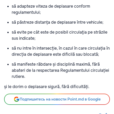
să adapteze viteza de deplasare conform
regulamentul
ui;
să păstreze distanța de deplasare între vehicule;
să evite
pe cât este de posibil circulaţia pe
străzile
sus indicate;
să nu intre în intersecție, în cazul în care circulația în
direcția de deplasare este dificilă sau blocată;
să manifeste răbdare și
disciplină maximă
, fără
abateri de la respectarea Regulamentului circulației
rutiere.
și le dorim o deplasare sigură, fără dificultăți.
Подпишитесь на новости Point.md в Google