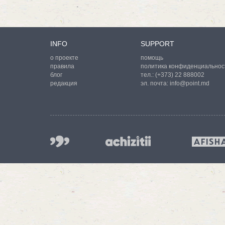
INFO
SUPPORT
о проекте
помощь
правила
политика конфиденциальнос
блог
тел.:
(+373) 22 888002
редакция
эл. почта:
info@point.md