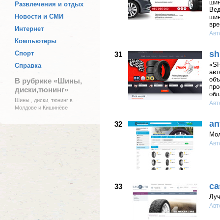
шин
Развлечения и отдых
Вед
Новости и СМИ
шин
вре
Интернет
Авт
Компьютеры
sh
Спорт
31
«SH
Справка
авт
объ
В рубрике «Шины,
про
диски,тюнинг»
обл
Шины , диски, тюнинг в
Авт
Молдове и Кишинёве
an
32
Мол
Авт
ca
33
Луч
Авт