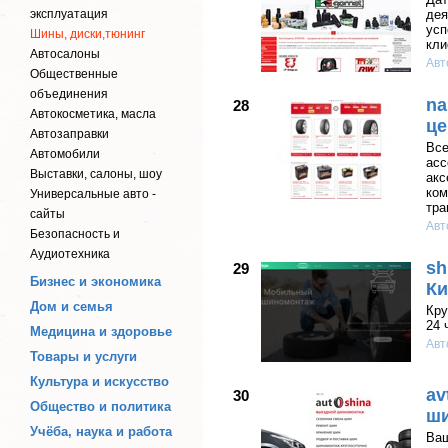
эксплуатация
дея
усп
Шины, диски,тюнинг
кли
Автосалоны
Авт
Общественные
объединения
na
28
Автокосметика, масла
це
Автозаправки
Все
Автомобили
асс
Выставки, салоны, шоу
акс
ком
Универсальные авто -
тра
сайты
Авт
Безопасность и
Аудиотехника
sh
29
Бизнес и экономика
К
Дом и семья
Кру
24 
Медицина и здоровье
Авт
Товары и услуги
Культура и искусство
av
30
Общество и политика
ши
Учёба, наука и работа
Ваш