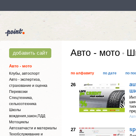
Авто - мото
Ши
добавить сайт
Авто - мото
по алфавиту
по дате
по по
Клубы, автоспорт
Авто - экспертиза,
au
26
страхование и оценка
ши
Перевозки
Инт
Спецтехника,
шин
сельхозтехника
тип
Школы
пре
вождения,закон,ПДД
Авт
Мотоциклы
Автозапчасти и материалы
sp
27
Техобслуживание и
Дат