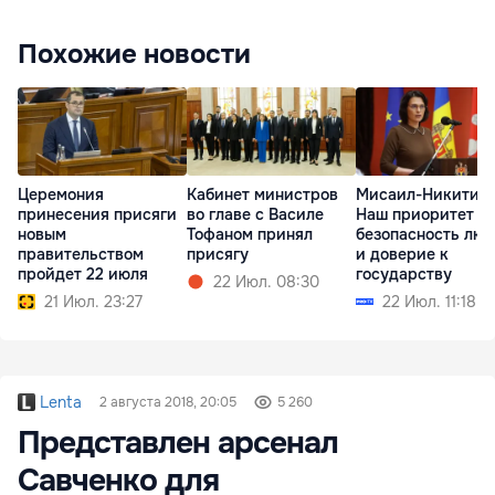
Похожие новости
Церемония
Кабинет министров
Мисаил-Никитин:
принесения присяги
во главе с Василе
Наш приоритет —
новым
Тофаном принял
безопасность лю
правительством
присягу
и доверие к
пройдет 22 июля
государству
22 Июл. 08:30
21 Июл. 23:27
22 Июл. 11:18
Lenta
2 августа 2018, 20:05
5 260
Представлен арсенал
Савченко для