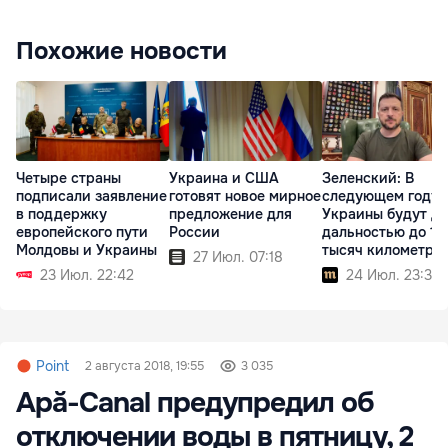
Похожие новости
Четыре страны
Украина и США
Зеленский: В
подписали заявление
готовят новое мирное
следующем году 
в поддержку
предложение для
Украины будут д
европейского пути
России
дальностью до 10
Молдовы и Украины
тысяч километро
27 Июл. 07:18
23 Июл. 22:42
24 Июл. 23:35
Point
2 августа 2018, 19:55
3 035
Apă-Canal предупредил об
отключении воды в пятницу, 2