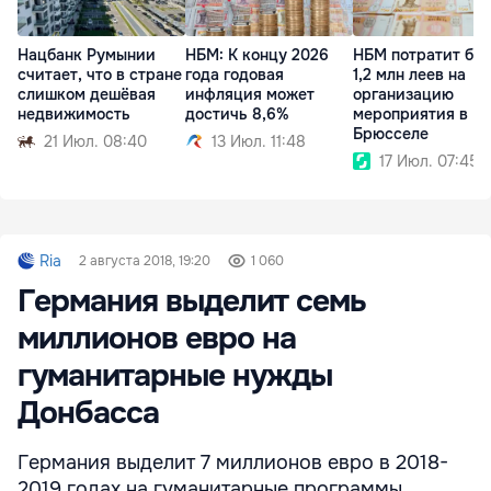
Нацбанк Румынии
НБМ: К концу 2026
НБМ потратит бо
считает, что в стране
года годовая
1,2 млн леев на
слишком дешёвая
инфляция может
организацию
недвижимость
достичь 8,6%
мероприятия в
Брюсселе
21 Июл. 08:40
13 Июл. 11:48
17 Июл. 07:45
Ria
2 августа 2018, 19:20
1 060
Германия выделит семь
миллионов евро на
гуманитарные нужды
Донбасса
Германия выделит 7 миллионов евро в 2018-
2019 годах на гуманитарные программы,