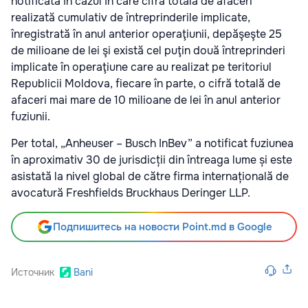
notificată în cazul în care cifra totală de afaceri
realizată cumulativ de întreprinderile implicate,
înregistrată în anul anterior operaţiunii, depăşeşte 25
de milioane de lei şi există cel puţin două întreprinderi
implicate în operaţiune care au realizat pe teritoriul
Republicii Moldova, fiecare în parte, o cifră totală de
afaceri mai mare de 10 milioane de lei în anul anterior
fuziunii.
Per total, „Anheuser – Busch InBev” a notificat fuziunea
în aproximativ 30 de jurisdicții din întreaga lume și este
asistată la nivel global de către firma internațională de
avocatură Freshfields Bruckhaus Deringer LLP.
Подпишитесь на новости Point.md в Google
Источник
Bani