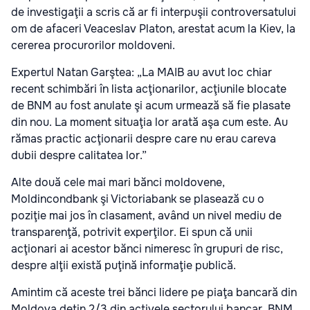
de investigaţii a scris că ar fi interpuşii controversatului
om de afaceri Veaceslav Platon, arestat acum la Kiev, la
cererea procurorilor moldoveni.
Expertul Natan Garştea: „La MAIB au avut loc chiar
recent schimbări în lista acţionarilor, acţiunile blocate
de BNM au fost anulate şi acum urmează să fie plasate
din nou. La moment situaţia lor arată aşa cum este. Au
rămas practic acţionarii despre care nu erau careva
dubii despre calitatea lor.”
Alte două cele mai mari bănci moldovene,
Moldincondbank şi Victoriabank se plasează cu o
poziţie mai jos în clasament, având un nivel mediu de
transparenţă, potrivit experţilor. Ei spun că unii
acţionari ai acestor bănci nimeresc în grupuri de risc,
despre alţii există puţină informaţie publică.
Amintim că aceste trei bănci lidere pe piaţa bancară din
Moldova deţin 2/3 din activele sectorului bancar. BNM