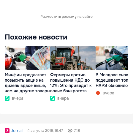
Разместить рекламу на сайте
Похожие новости
Минфин предлагает
Фермеры против
В Молдове снова
повысить акциз на
повышения НДС до
подешевеет топли
дизель вдвое выше,
12%: Это приведет к
НАРЭ обновило ц
чем на другие товары
волне банкротств
вчера
вчера
вчера
Jurnal
4 августа 2016, 19:47
748