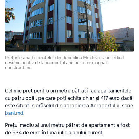
Prețurile apartementelor din Republica Moldova s-au ieftinit
nesemnificativ de la începutul anului. Foto: magnat-
construct.md
Cel mic preț pentru un metru pătrat îl au apartamentele
cu patru odăi, pe care poți achita chiar și 417 euro dacă
este situat în orășelul din apropierea Aeroportului, scrie
bani.md
.
Prețul mediu al unui metru pătrat de apartament a fost
de 534 de euro în luna iulie a anului curent.