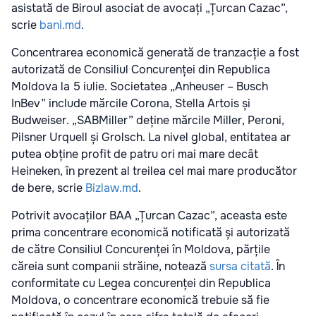
asistată de Biroul asociat de avocați „Țurcan Cazac”,
scrie
bani.md
.
Concentrarea economică generată de tranzacție a fost
autorizată de Consiliul Concurenței din Republica
Moldova la 5 iulie. Societatea „Anheuser – Busch
InBev” include mărcile Corona, Stella Artois și
Budweiser. „SABMiller” deține mărcile Miller, Peroni,
Pilsner Urquell și Grolsch. La nivel global, entitatea ar
putea obține profit de patru ori mai mare decât
Heineken, în prezent al treilea cel mai mare producător
de bere, scrie
Bizlaw.md
.
Potrivit avocaților BAA „Țurcan Cazac”, aceasta este
prima concentrare economică notificată și autorizată
de către Consiliul Concurenței în Moldova, părțile
căreia sunt companii străine, notează
sursa citată
. În
conformitate cu Legea concurenței din Republica
Moldova, o concentrare economică trebuie să fie