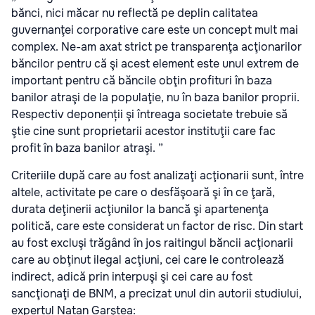
bănci, nici măcar nu reflectă pe deplin calitatea
guvernanţei corporative care este un concept mult mai
complex. Ne-am axat strict pe transparenţa acţionarilor
băncilor pentru că şi acest element este unul extrem de
important pentru că băncile obţin profituri în baza
banilor atraşi de la populaţie, nu în baza banilor proprii.
Respectiv deponenții şi întreaga societate trebuie să
ştie cine sunt proprietarii acestor instituţii care fac
profit în baza banilor atraşi. ”
Criteriile după care au fost analizaţi acţionarii sunt, între
altele, activitate pe care o desfăşoară şi în ce ţară,
durata deţinerii acţiunilor la bancă şi apartenenţa
politică, care este considerat un factor de risc. Din start
au fost excluşi trăgând în jos raitingul băncii acţionarii
care au obţinut ilegal acţiuni, cei care le controlează
indirect, adică prin interpuşi şi cei care au fost
sancţionaţi de BNM, a precizat unul din autorii studiului,
expertul Natan Garştea: