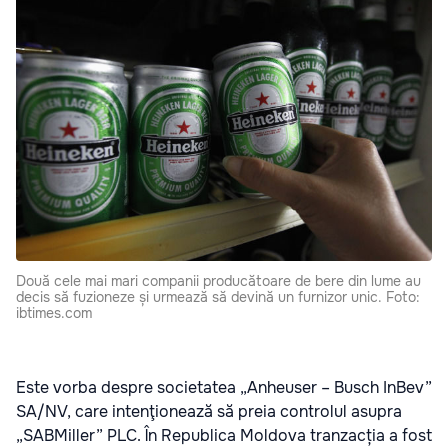
Două cele mai mari companii producătoare de bere din lume au
decis să fuzioneze și urmează să devină un furnizor unic. Foto:
ibtimes.com
Este vorba despre societatea „Anheuser – Busch InBev”
SA/NV, care intenţionează să preia controlul asupra
„SABMiller” PLC. În Republica Moldova tranzacția a fost