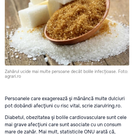
Zahărul ucide mai multe persoane decât bolile infecțioase. Foto:
agrari.ro
Persoanele care exagerează şi mănâncă multe dulciuri
pot dobândi afecţiuni cu risc vital, scrie
ziarulring.ro
.
Diabetul, obezitatea şi bolile cardiovasculare sunt cele
mai grave afecţiuni care sunt asociate cu un consum
mare de zahăr. Mai mult, statisticile ONU arată că,