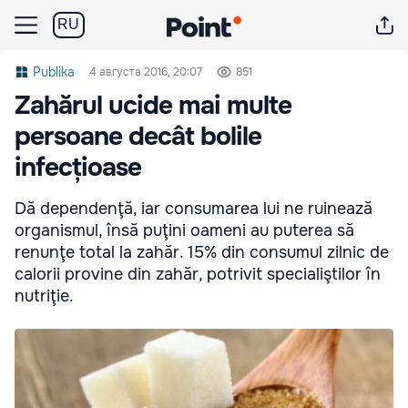
RU
Publika
4 августа 2016, 20:07
851
Zahărul ucide mai multe
persoane decât bolile
infecțioase
Dă dependenţă, iar consumarea lui ne ruinează
organismul, însă puţini oameni au puterea să
renunţe total la zahăr. 15% din consumul zilnic de
calorii provine din zahăr, potrivit specialiştilor în
nutriţie.