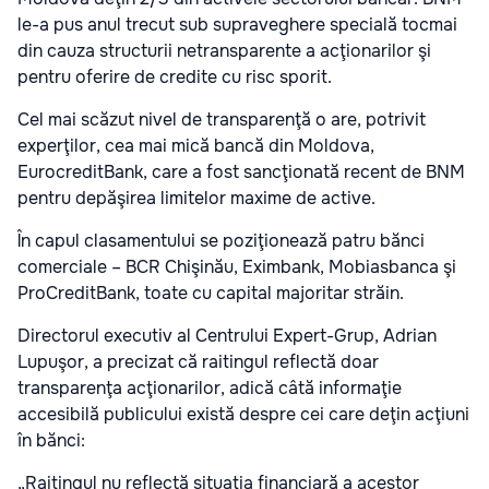
le-a pus anul trecut sub supraveghere specială tocmai
din cauza structurii netransparente a acţionarilor şi
pentru oferire de credite cu risc sporit.
Cel mai scăzut nivel de transparenţă o are, potrivit
experţilor, cea mai mică bancă din Moldova,
EurocreditBank, care a fost sancţionată recent de BNM
pentru depăşirea limitelor maxime de active.
În capul clasamentului se poziţionează patru bănci
comerciale – BCR Chişinău, Eximbank, Mobiasbanca şi
ProCreditBank, toate cu capital majoritar străin.
Directorul executiv al Centrului Expert-Grup, Adrian
Lupuşor, a precizat că raitingul reflectă doar
transparenţa acţionarilor, adică câtă informaţie
accesibilă publicului există despre cei care deţin acţiuni
în bănci:
„Raitingul nu reflectă situaţia financiară a acestor