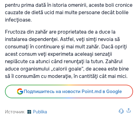
pentru prima dată în istoria omenirii, aceste boli cronice
cauzate de dietă ucid mai multe persoane decât bolile
infecţioase.
Fructoza din zahăr are proprietatea de a duce la
instalarea dependenţei. Astfel, veţi simţi nevoia să
consumaţi în continuare şi mai mult zahăr. Dacă opriţi
acest consum veţi experimeta aceleaşi senzaţii
neplăcute ca atunci când renunţaţi la tutun. Zahărul
aduce organismului „calorii goale”, de aceea este bine
să îl consumăm cu moderaţie, în cantităţi cât mai mici.
Подпишитесь на новости Point.md в Google
Источник
Publika