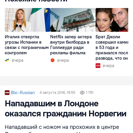
Италия отвергла
Netflix запер актера
Брат Джоли
угрозы Испании в
внутри билборда в
совершил каминг
связи с пограничным
Голливуде ради
в 53 года и
контролем
рекламы фильма
признался после
развода, что он г
вчера
вчера
вчера
Bbc-Russian
4 августа 2016, 19:55
1 791
Нападавшим в Лондоне
оказался гражданин Норвегии
Нападавший с ножом на прохожих в центре