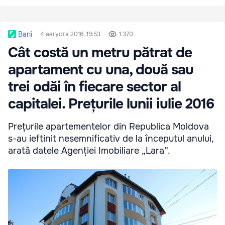
Bani
4 августа 2016, 19:53
1 370
Cât costă un metru pătrat de
apartament cu una, două sau
trei odăi în fiecare sector al
capitalei. Prețurile lunii iulie 2016
Prețurile apartementelor din Republica Moldova
s-au ieftinit nesemnificativ de la începutul anului,
arată datele Agenției Imobiliare „Lara”.