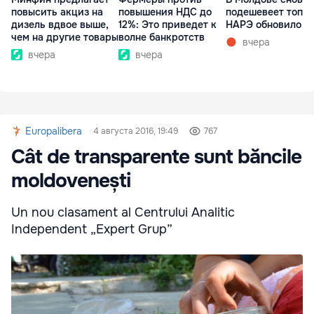
повысить акциз на
повышения НДС до
подешевеет топли
дизель вдвое выше,
12%: Это приведет к
НАРЭ обновило ц
чем на другие товары
волне банкротств
вчера
вчера
вчера
Europalibera
4 августа 2016, 19:49
767
Cât de transparente sunt băncile
moldovenești
Un nou clasament al Centrului Analitic
Independent „Expert Grup”