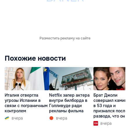
Разместить рекламу на сайте
Похожие новости
Италия отвергла
Netflix запер актера
Брат Джоли
угрозы Испании в
внутри билборда в
совершил каминг
связи с пограничным
Голливуде ради
в 53 года и
контролем
рекламы фильма
признался после
развода, что он г
вчера
вчера
вчера