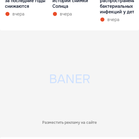
истории снимки
распространении
за последние годы
Солнца
бактериальных
снижаются
инфекций у дете
вчера
вчера
вчера
Разместить рекламу на сайте