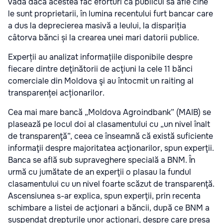
vadă dacă acestea fac eforturi ca publicul să afle cine
le sunt proprietarii, în lumina recentului furt bancar care
a dus la deprecierea masivă a leului, la dispariția
câtorva bănci și la crearea unei mari datorii publice.
Experții au analizat informațiile disponibile despre
fiecare dintre deţinătorii de acţiuni la cele 11 bănci
comerciale din Moldova şi au întocmit un raiting al
transparenței acționarilor.
Cea mai mare bancă „Moldova Agroindbank” (MAIB) se
plasează pe locul doi al clasamentului cu „un nivel înalt
de transparenţă”, ceea ce înseamnă că există suficiente
informaţii despre majoritatea acţionarilor, spun experţii.
Banca se află sub supraveghere specială a BNM. În
urmă cu jumătate de an experţii o plasau la fundul
clasamentului cu un nivel foarte scăzut de transparenţă.
Ascensiunea s-ar explica, spun experţii, prin recenta
schimbare a listei de acţionari a băncii, după ce BNM a
suspendat drepturile unor acţionari, despre care presa