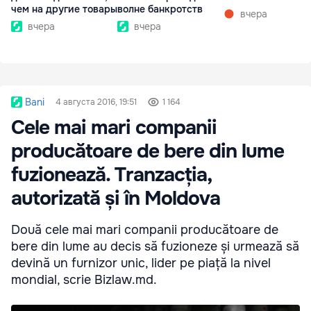
чем на другие товары
волне банкротств
вчера
вчера
вчера
Bani
4 августа 2016, 19:51
1 164
Cele mai mari companii
producătoare de bere din lume
fuzionează. Tranzacția,
autorizată și în Moldova
Două cele mai mari companii producătoare de
bere din lume au decis să fuzioneze și urmează să
devină un furnizor unic, lider pe piață la nivel
mondial, scrie Bizlaw.md.