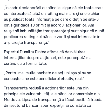
„În cadrul colaborării cu băncile, sigur că ele toate erau
cointeresate să aibă un raiting mai mare şi unele chiar
au publicat toată informaţia pe care o deţin pe site-ul
lor, sigur dacă au primit şi acordul acţionarilor. Am
reuşit să îmbunătăţim transparenţa şi sunt sigur că după
publicarea raitingului băncile vor fi şi mai interesate în
a-şi creşte transparenţa.”
Expertul Dumitru Pintea afirmă că dezvăluirea
informaţiilor despre acţionari, este percepută mai
curând ca o formalitate:
„Pentru mai multe pachete de acţiuni aşa şi nu se
cunoaşte cine este beneficiarul efectiv, real.”
Transparenţa redusă a acţionarilor este una din
principalele vulnerabilităţi ale băncilor comerciale din
Moldova. Lipsa de transparenţă a făcut posibilă frauda
din sectorul bancar, spun experţii. Ei constată că