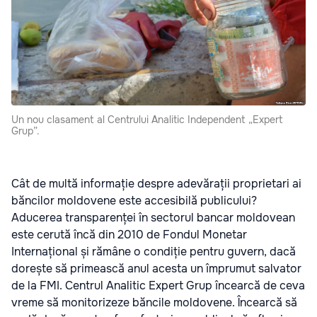
Un nou clasament al Centrului Analitic Independent „Expert
Grup”.
Cât de multă informație despre adevărații proprietari ai
băncilor moldovene este accesibilă publicului?
Aducerea transparenței în sectorul bancar moldovean
este cerută încă din 2010 de Fondul Monetar
Internațional și rămâne o condiție pentru guvern, dacă
dorește să primească anul acesta un împrumut salvator
de la FMI. Centrul Analitic Expert Grup
încearcă de ceva
vreme să monitorizeze băncile moldovene
. Încearcă să