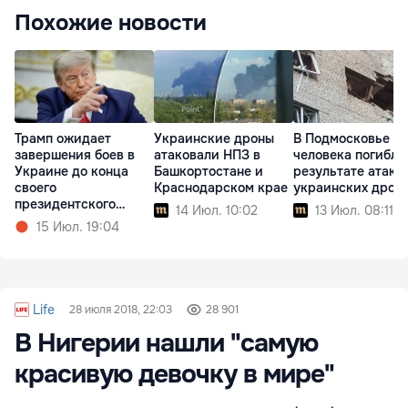
Похожие новости
Трамп ожидает
Украинские дроны
В Подмосковье т
завершения боев в
атаковали НПЗ в
человека погибли
Украине до конца
Башкортостане и
результате атаки
своего
Краснодарском крае
украинских дрон
президентского
14 Июл. 10:02
13 Июл. 08:11
срока
15 Июл. 19:04
Life
28 июля 2018, 22:03
28 901
В Нигерии нашли "самую
красивую девочку в мире"