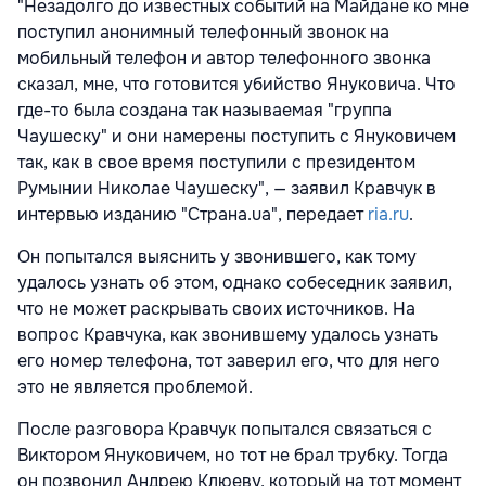
"Незадолго до известных событий на Майдане ко мне
поступил анонимный телефонный звонок на
мобильный телефон и автор телефонного звонка
сказал, мне, что готовится убийство Януковича. Что
где-то была создана так называемая "группа
Чаушеску" и они намерены поступить с Януковичем
так, как в свое время поступили с президентом
Румынии Николае Чаушеску", — заявил Кравчук в
интервью изданию "Страна.ua", передает
ria.ru
.
Он попытался выяснить у звонившего, как тому
удалось узнать об этом, однако собеседник заявил,
что не может раскрывать своих источников. На
вопрос Кравчука, как звонившему удалось узнать
его номер телефона, тот заверил его, что для него
это не является проблемой.
После разговора Кравчук попытался связаться с
Виктором Януковичем, но тот не брал трубку. Тогда
он позвонил Андрею Клюеву, который на тот момент