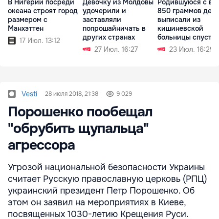
В Нигерии посреди
Девочку из Молдовы
Родившуюся с ве
океана строят город
удочерили и
850 граммов дев
размером с
заставляли
выписали из
Манхэттен
попрошайничать в
кишиневской
других странах
больницы спустя 
17 Июл. 13:12
дня
27 Июл. 16:27
23 Июл. 16:29
Vesti
28 июля 2018, 21:38
9 029
Порошенко пообещал
"обрубить щупальца"
агрессора
Угрозой национальной безопасности Украины
считает Русскую православную церковь (РПЦ)
украинский президент Петр Порошенко. Об
этом он заявил на мероприятиях в Киеве,
посвященных 1030-летию Крещения Руси.