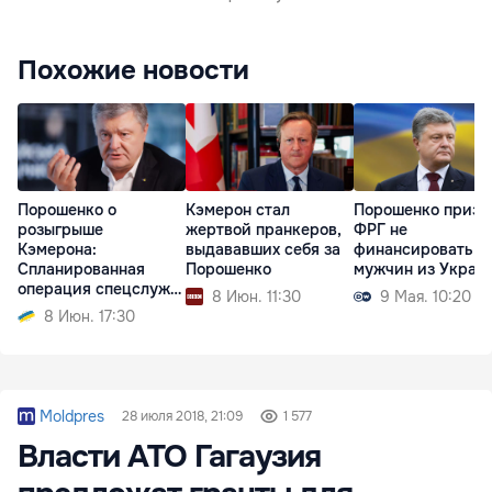
Похожие новости
Порошенко о
Кэмерон стал
Порошенко призв
розыгрыше
жертвой пранкеров,
ФРГ не
Кэмерона:
выдававших себя за
финансировать
Спланированная
Порошенко
мужчин из Украи
операция спецслужб
8 Июн. 11:30
9 Мая. 10:20
РФ
8 Июн. 17:30
Moldpres
28 июля 2018, 21:09
1 577
Власти АТО Гагаузия