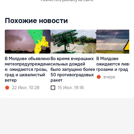
Разместить рекламу на сайте
Похожие новости
В Молдове объявлено
Во время вчерашних
В Молдове
метеопредупреждени
сильных дождей
ожидаются ливни
е: ожидаются грозы,
было запущено более
грозами и град
град и шквалистый
50 противоградовых
вчера
ветер
ракет
22 Июл. 10:28
15 Июл. 19:18