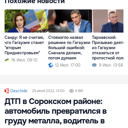
Похожие новости
Санду: Я не считаю,
Стояногло назвал
Тарнавский:
что Гагаузия станет
решение по Гагаузии
Призываю деятел
"вторым
большой ошибкой:
из Гагаузии
Приднестровьем"
Сначала делаем,
отказаться от
потом думаем
протестной поли
16 Июл. 09:10
12 Июл. 17:00
9 Июл. 13:58
Deschide
25 июля 2022, 13:00
6 861
ДТП в Сорокском районе:
автомобиль превратился в
груду металла, водитель в