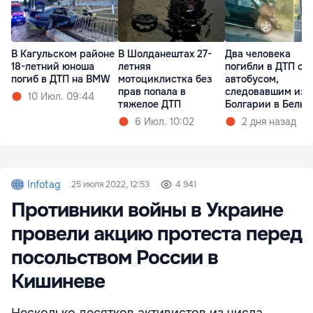
В Кагульском районе
В Шолданештах 27-
Два человека
18-летний юноша
летняя
погибли в ДТП с
погиб в ДТП на BMW
мотоциклистка без
автобусом,
прав попала в
следовавшим из
10 Июл. 09:44
тяжелое ДТП
Болгарии в Бель
6 Июл. 10:02
2 дня назад
Infotag
25 июля 2022, 12:53
4 941
Противники войны в Украине
провели акцию протеста перед
посольством России в
Кишиневе