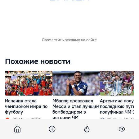
Разместить рекламу на сайте
Похожие новости
Испания стала
Мбаппе превзошел
Аргентина получ
чемпионом мира по
Месси и стал лучшим
последнюю путев
футболу
бомбардиром в
полуфинал ЧМ-20
истории ЧМ
20 Июл. 01:00
12 Июл. 10:45
19 Июл. 14:30