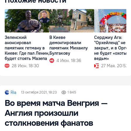
Похожие новости
Зеленский
В Киеве
Серджиу Ага:
анонсировал
демонтировали
"Орхейленд" не б
памятник гетману в
памятник Михаилу
закрыт, и в Оргее
Киеве: Где пал Ленин,
Булгакову
не будет «охоты н
будет стоять Мазепа
ведьм»
4 Июн. 18:36
28 Июн. 18:30
27 Мая. 20:52
Ria
13 октября 2021, 18:23
1 845
Во время матча Венгрия —
Англия произошли
столкновения фанатов