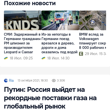
Похожие новости
СМИ: Задержанный в
Из-за непогоды в
BMW вслед за
Германии гражданин
Германии поезд
Volkswagen
РМ шпионил за
врезался в дерево,
планирует сократ
производителем
дороги и дома
8 000 рабочих ме
Leopard и Caesar
оказались под водой
29 Июл. 15:34
18 Июл. 09:25
18 Июл. 14:30
Ria
13 октября 2021, 18:30
3 306
Путин: Россия выйдет на
рекордные поставки газа на
глобальный рынок