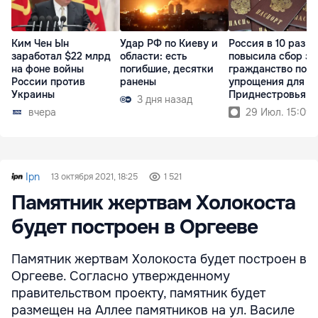
Ким Чен Ын
Удар РФ по Киеву и
Россия в 10 раз
заработал $22 млрд
области: есть
повысила сбор за
на фоне войны
погибшие, десятки
гражданство пос
России против
ранены
упрощения для
Украины
Приднестровья
3 дня назад
вчера
29 Июл. 15:09
Ipn
13 октября 2021, 18:25
1 521
Памятник жертвам Холокоста
будет построен в Оргееве
Памятник жертвам Холокоста будет построен в
Оргееве. Согласно утвержденному
правительством проекту, памятник будет
размещен на Аллее памятников на ул. Василе