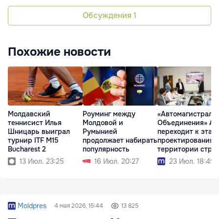
Обсуждения
1
Похожие новости
Молдавский
Роуминг между
«Автомагистраль
теннисист Илья
Молдовой и
Объединения» A8
Шницарь выиграл
Румынией
переходит к этап
турнир ITF M15
продолжает набирать
проектирования 
Bucharest 2
популярность
территории стра
13 Июл. 23:25
16 Июл. 20:27
23 Июл. 18:49
Moldpres
4 мая 2026, 15:44
13 825