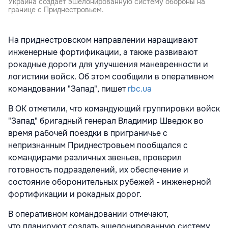
Украина создаёт эшелонированную систему обороны на
границе с Приднестровьем.
На приднестровском направлении наращивают
инженерные фортификации, а также развивают
рокадные дороги для улучшения маневренности и
логистики войск. Об этом
сообщили в оперативном
командовании "Запад", пишет
rbc.ua
В ОК отметили, что командующий группировки войск
"Запад" бригадный генерал Владимир Шведюк во
время рабочей поездки в приграничье с
непризнанным Приднестровьем пообщался с
командирами различных звеньев, проверил
готовность подразделений, их обеспечение и
состояние оборонительных рубежей - инженерной
фортификации и рокадных дорог.
В оперативном командовании отмечают,
что планируют создать эшелонированную систему