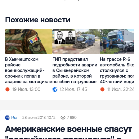
Похожие новости
В Хынчештском
ГИП представил
На трассе R-6
районе
подробности аварии
автомобиль Skod
военнослужащий-
в Сынжерейском
столкнулся с
срочник попал в
районе, в которой
грузовиком: поги
аварию на мотоцикле
погибли патрульные
40-летний водит
19 Июл. 13:00
12 Июл. 17:45
11 Июл. 22:24
Ria
28 июля 2018, 10:12
7 680
Американские военные спасут