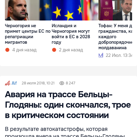
Черногория не
Исландия и
Тофан: У меня два
примет центры ЕС по
Черногория могут
гражданства, как
репатриации
войти в ЕС в 2028
каждого
мигрантов
году
добропорядочног
молдаванина
4 дня назад
2 дня назад
22 Июл. 13:34
Aif
28 июля 2018, 10:21
8 247
Авария на трассе Бельцы-
Глодяны: один скончался, трое
в критическом состоянии
В результате автокатастрофы, которая
произошла вчера на трассе Бельцы-Глодяны,