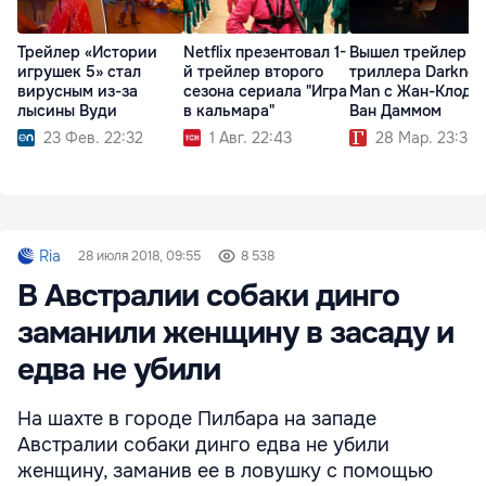
Трейлер «Истории
Netflix презентовал 1-
Вышел трейлер
игрушек 5» стал
й трейлер второго
триллера Darkness
вирусным из-за
сезона сериала "Игра
Man с Жан-Клодо
лысины Вуди
в кальмара"
Ван Даммом
23 Фев. 22:32
1 Авг. 22:43
28 Мар. 23:36
Ria
28 июля 2018, 09:55
8 538
В Австралии собаки динго
заманили женщину в засаду и
едва не убили
На шахте в городе Пилбара на западе
Австралии собаки динго едва не убили
женщину, заманив ее в ловушку с помощью