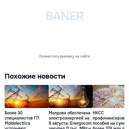
Разместить рекламу на сайте
Похожие новости
Более 30
Молдова обеспечена
НКСС
специалистов ГП
электроэнергией на
профинансирова
Moldelectrica
8 августа: Energocom
пособия на сумму
устраняют
закупил 11 тыс. МВт·ч
более 378 млн ле