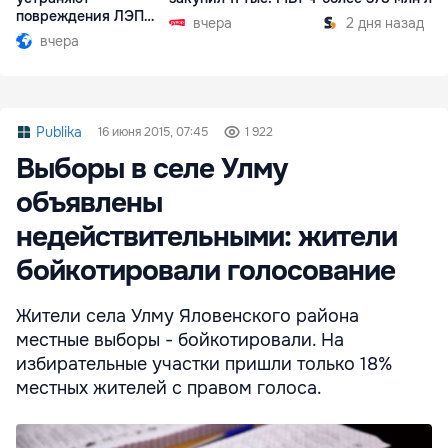
повреждения ЛЭП
вчера
2 дня назад
Бельцы-Днестровск
вчера
Publika
16 июня 2015, 07:45
1 922
Выборы в селе Улму
объявлены
недействительными: жители
бойкотировали голосование
Жители села Улму Яловенского района
местные выборы - бойкотировали. На
избирательные участки пришли только 18%
местных жителей с правом голоса.