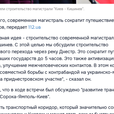
ли строительство магистрали "Киев - Кишинев".
го, современная магистраль сократит путешестви
ов, передает
112.ua
озная идея - строительство современной магистрал
шинев. С этой целью мы обсудили строительство
вого перехода через реку Днестр. Это сократит п
ших государств до 5 часов. Это также активизаци
, улучшение межчеловеческих контактов. В этом к
совместной борьбы с контрабандой на украинско
а приднестровском участке", - сказал он.
, что в ходе встречи был обсуждено "развитие тра
Сорока-Ямполь-Киев".
ать транспортный коридор, который значительно со