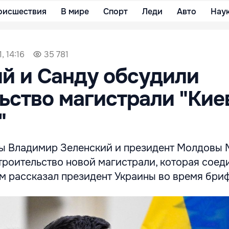
оисшествия
В мире
Спорт
Леди
Авто
Нау
, 14:16
35 781
й и Санду обсудили
ьство магистрали "Киев
"
ы Владимир Зеленский и президент Молдовы 
троительство новой магистрали, которая соед
м рассказал президент Украины во время бриф