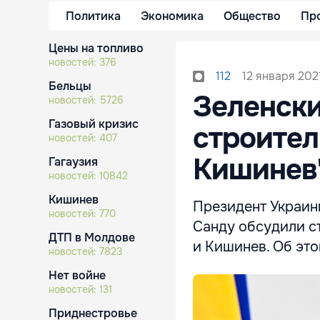
Политика
Экономика
Общество
Пр
Цены на топливо
новостей:
376
12 января 2021
112
Бельцы
Зеленски
новостей:
5726
Газовый кризис
строител
новостей:
407
Кишинев
Гагаузия
новостей:
10842
Кишинев
Президент Украин
новостей:
770
Санду обсудили с
ДТП в Молдове
и Кишинев. Об это
новостей:
7823
Нет войне
новостей:
131
Приднестровье