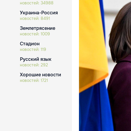
новостей:
34988
Украина-Россия
новостей:
8491
Землетрясение
новостей:
1009
Стадион
новостей:
119
Русский язык
новостей:
292
Хорошие новости
новостей:
1721