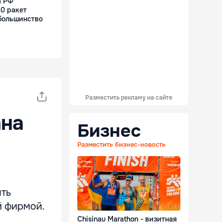
а РФ
0 ракет
 большинство
Разместить рекламу на сайте
ана
Бизнес
Разместить бизнес-новость
ять
й фирмой.
Chisinau Marathon - визитная