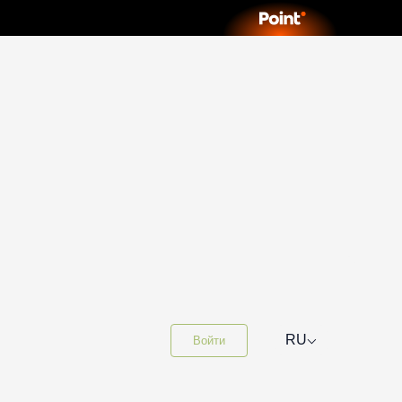
⌵
RU
Войти