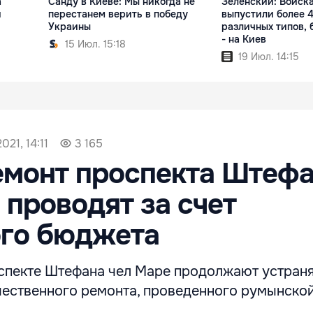
а
Санду в Киеве: Мы никогда не
Зеленский: Войск
и
перестанем верить в победу
выпустили более 4
Украины
различных типов,
- на Киев
15 Июл. 15:18
19 Июл. 14:15
021, 14:11
3 165
емонт проспекта Штеф
 проводят за счет
ого бюджета
спекте Штефана чел Маре продолжают устран
чественного ремонта, проведенного румынско