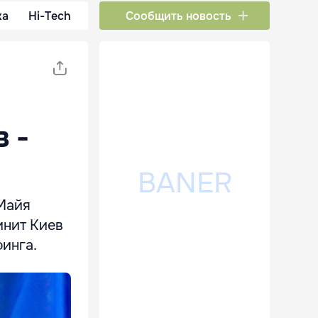
ка
Hi-Tech
Сообщить новость
 -
Майя
инит Киев
инга.