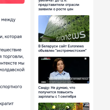
увеличат до 12%:
представители отрасли
заявили о росте цен
е между
и, которая
В Беларуси сайт Euronews
утешествие
объявлен "экстремистским"
я торговли,
онтексте мы
-молдавской
нспортного
Санду: Не думаю, что
получится повысить
зарплаты с 1 сентября
кратит