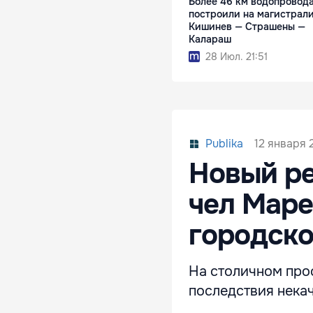
Более 46 км водопровод
построили на магистрал
Кишинев — Страшены —
Калараш
28 Июл. 21:51
12 января 2
Publika
Новый р
чел Маре
городск
На столичном про
последствия нека