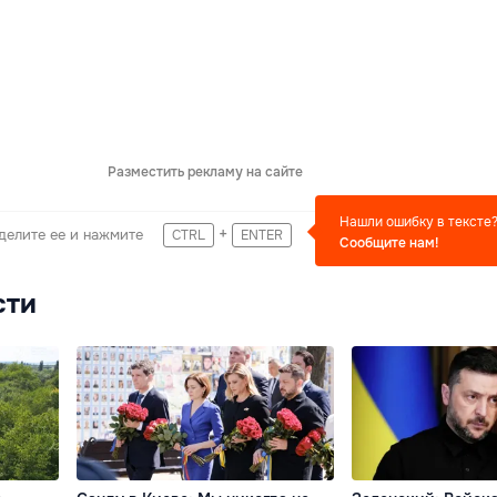
Разместить рекламу на сайте
Нашли ошибку в тексте
+
делите ее и нажмите
CTRL
ENTER
Сообщите нам!
сти