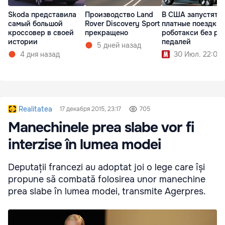
Skoda представила
Производство Land
В США запустят
самый большой
Rover Discovery Sport
платные поездки 
кроссовер в своей
прекращено
роботакси без ру
истории
педалей
5 дней назад
4 дня назад
30 Июл. 22:00
Realitatea
17 декабря 2015, 23:17
705
Manechinele prea slabe vor fi
interzise în lumea modei
Deputații francezi au adoptat joi o lege care își
propune să combată folosirea unor manechine
prea slabe în lumea modei, transmite Agerpres.