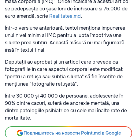
masă corporală (IMC)”. Orice încălcare a acestui articol
se pedepsește cu șase luni de închisoare și 75.000 de
euro amendă, scrie
Realitatea.md
.
Într-o versiune anterioară, textul menționa impunerea
unui nivel minim al IMC pentru a lupta împotriva unei
siluete prea subțiri. Această măsură nu mai figurează
însă în textul final.
Deputații au aprobat și un articol care prevede ca
fotografiile în care aspectul corporal este modificat
"pentru a retușa sau subția silueta" să fie însoțite de
mențiunea "fotografie retușată".
Între 30 000 și 40 000 de persoane, adolescente în
90% dintre cazuri, suferă de anorexie mentală, una
dintre patologiile psihiatrice cu cele mai înalte rate de
mortalitate.
Подпишитесь на новости Point.md в Google