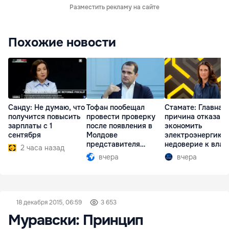
Разместить рекламу на сайте
Похожие новости
Санду: Не думаю, что
Тофан пообещал
Стамате: Главная
получится повысить
провести проверку
причина отказа
зарплаты с 1
после появления в
экономить
сентября
Молдове
электроэнергию 
представителя
недоверие к влас
2 часа назад
Южной Осетии
вчера
вчера
18 декабря 2015, 06:59
3 653
Муравски: Принцип