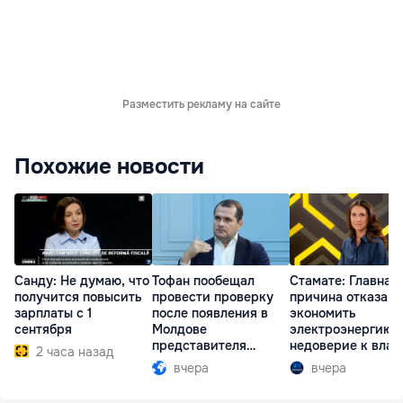
Разместить рекламу на сайте
Похожие новости
Санду: Не думаю, что
Тофан пообещал
Стамате: Главная
получится повысить
провести проверку
причина отказа
зарплаты с 1
после появления в
экономить
сентября
Молдове
электроэнергию 
представителя
недоверие к влас
2 часа назад
Южной Осетии
вчера
вчера