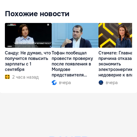
Похожие новости
Санду: Не думаю, что
Тофан пообещал
Стамате: Главная
получится повысить
провести проверку
причина отказа
зарплаты с 1
после появления в
экономить
сентября
Молдове
электроэнергию 
представителя
недоверие к влас
2 часа назад
Южной Осетии
вчера
вчера