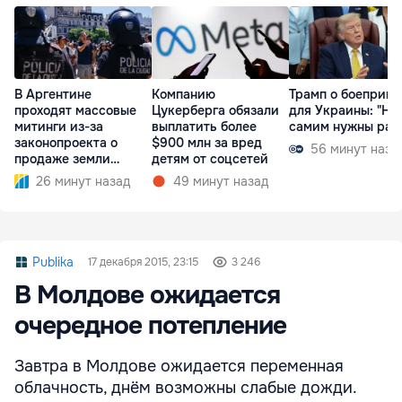
В Аргентине
Компанию
Трамп о боеприпа
проходят массовые
Цукерберга обязали
для Украины: "На
митинги из-за
выплатить более
самим нужны рак
законопроекта о
$900 млн за вред
56 минут наза
продаже земли
детям от соцсетей
иностранцам
26 минут назад
49 минут назад
Publika
17 декабря 2015, 23:15
3 246
В Молдове ожидается
очередное потепление
Завтра в Молдове ожидается переменная
облачность, днём возможны слабые дожди.