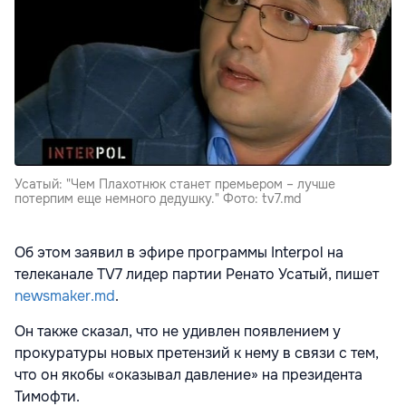
Усатый: "Чем Плахотнюк станет премьером – лучше
потерпим еще немного дедушку." Фото: tv7.md
Об этом заявил в эфире программы Interpol на
телеканале TV7 лидер партии Ренато Усатый, пишет
newsmaker.md
.
Он также сказал, что не удивлен появлением у
прокуратуры новых претензий к нему в связи с тем,
что он якобы «оказывал давление» на президента
Тимофти.