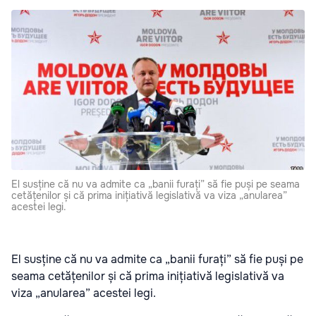
El susține că nu va admite ca „banii furați” să fie puși pe seama
cetățenilor și că prima inițiativă legislativă va viza „anularea”
acestei legi.
El susține că nu va admite ca „banii furați” să fie puși pe
seama cetățenilor și că prima inițiativă legislativă va
viza „anularea” acestei legi.