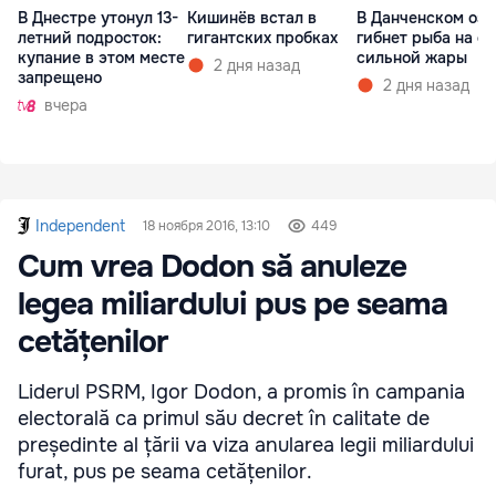
В Днестре утонул 13-
Кишинёв встал в
В Данченском озе
летний подросток:
гигантских пробках
гибнет рыба на ф
купание в этом месте
сильной жары
2 дня назад
запрещено
2 дня назад
вчера
Independent
18 ноября 2016, 13:10
449
Cum vrea Dodon să anuleze
legea miliardului pus pe seama
cetățenilor
Liderul PSRM, Igor Dodon, a promis în campania
electorală ca primul său decret în calitate de
președinte al țării va viza anularea legii miliardului
furat, pus pe seama cetățenilor.