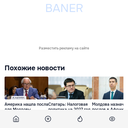
Разместить рекламу на сайте
Похожие новости
Америка нашла посла
Спатарь: Налоговая
Молдова назначи
для Молдовы
политика на 2027 год
послов в Африку 
является сложной, но
Латинскую Амер
вчера
необходимой
вчера
вчера