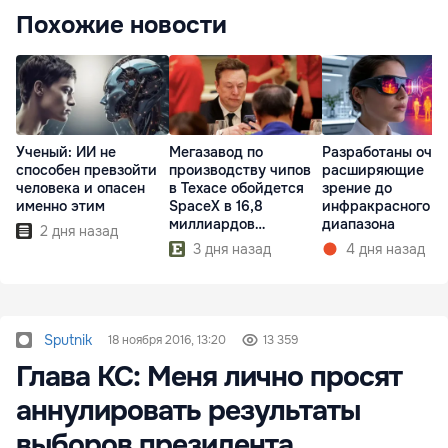
Похожие новости
Ученый: ИИ не
Мегазавод по
Разработаны очки
способен превзойти
производству чипов
расширяющие
человека и опасен
в Техасе обойдется
зрение до
именно этим
SpaceX в 16,8
инфракрасного
миллиардов
диапазона
2 дня назад
долларов
3 дня назад
4 дня назад
Sputnik
18 ноября 2016, 13:20
13 359
Глава КС: Меня лично просят
аннулировать результаты
выборов президента