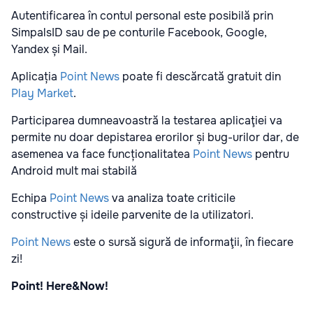
Autentificarea în contul personal este posibilă prin
SimpalsID sau de pe conturile Facebook, Google,
Yandex și Mail.
Aplicația
Point News
poate fi descărcată gratuit din
Play Market
.
Participarea dumneavoastră la testarea aplicaţiei va
permite nu doar depistarea erorilor și bug-urilor dar, de
asemenea va face funcționalitatea
Point News
pentru
Android mult mai stabilă
Echipa
Point News
va analiza toate criticile
constructive și ideile parvenite de la utilizatori.
Point News
este o sursă sigură de informaţii, în fiecare
zi!
Point! Here&Now!