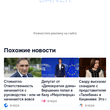
Разместить рекламу на сайте
Похожие новости
Стояногло:
Депутат от
Санду высказалас
Ответственность
«Демократии дома»
скандале с
начинается с
Вершинин попал в
представителями
руководства - или не
базу «Миротворца»
«Талибана» в
начинается вовсе
Кишиневе: Это по
вчера
вчера
вчера