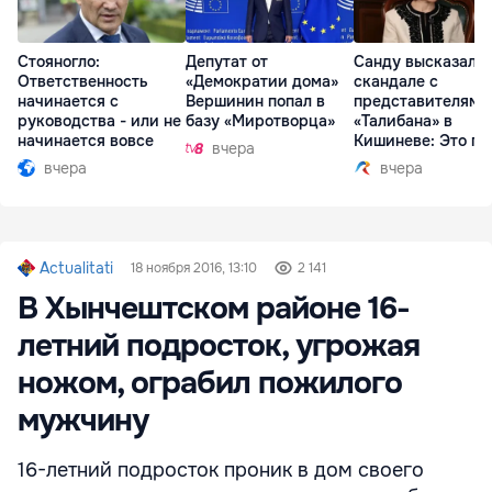
Стояногло:
Депутат от
Санду высказалас
Ответственность
«Демократии дома»
скандале с
начинается с
Вершинин попал в
представителями
руководства - или не
базу «Миротворца»
«Талибана» в
начинается вовсе
Кишиневе: Это по
вчера
вчера
вчера
Actualitati
18 ноября 2016, 13:10
2 141
В Хынчештcком районе 16-
летний подросток, угрожая
ножом, ограбил пожилого
мужчину
16-летний подросток проник в дом своего