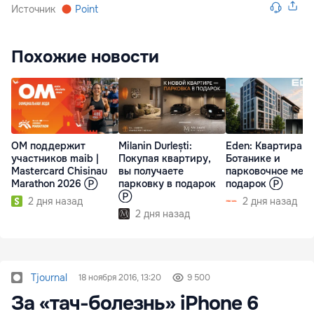
Источник
Point
Похожие новости
ОМ поддержит
Milanin Durlești:
Eden: Квартира н
участников maib |
Покупая квартиру,
Ботанике и
Mastercard Chisinau
вы получаете
парковочное мест
Marathon 2026 Ⓟ
парковку в подарок
подарок Ⓟ
Ⓟ
2 дня назад
2 дня назад
2 дня назад
Tjournal
18 ноября 2016, 13:20
9 500
За «тач-болезнь» iPhone 6