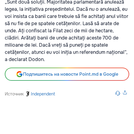
„Sunt două soluții. Majoritatea parlamentară anulează
legea, la inițiativa președintelui. Dacă nu o anulează, eu
voi insista ca banii care trebuie să fie achitați anul viitor
să nu fie de pe spatele cetățenilor. Lasă să arate de
unde. Ați confiscat la Filat zeci de mii de hectare,
clădiri. Arătați banii de unde achitați aceste 700 de
milioane de lei. Dacă vreți să puneți pe spatele
cetățenilor, atunci eu voi iniția un referendum național”,
a declarat Dodon.
Подпишитесь на новости Point.md в Google
Источник
Independent