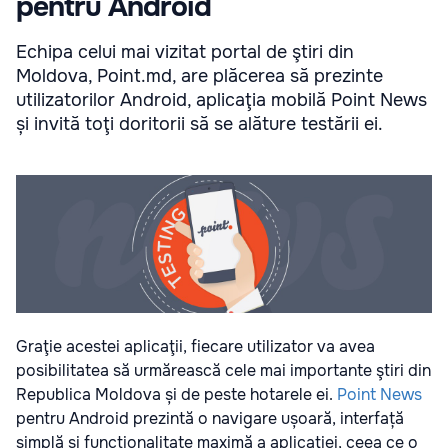
pentru Android
Echipa celui mai vizitat portal de ştiri din
Moldova, Point.md, are plăcerea să prezinte
utilizatorilor Android, aplicaţia mobilă Point News
și invită toţi doritorii să se alăture testării ei.
Graţie acestei aplicaţii, fiecare utilizator va avea
posibilitatea să urmărească cele mai importante ştiri din
Republica Moldova și de peste hotarele ei.
Point News
pentru Android prezintă o navigare ușoară, interfață
simplă și funcționalitate maximă a aplicaţiei, ceea ce o