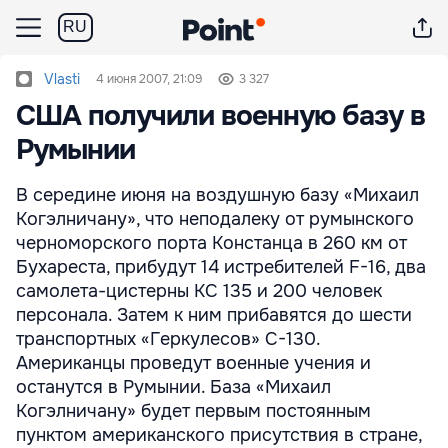
RU
Vlasti
4 июня 2007, 21:09
3 327
США получили военную базу в
Румынии
В середине июня на воздушную базу «Михаил
Когэлничану», что неподалеку от румынского
черноморского порта Констанца в 260 км от
Бухареста, прибудут 14 истребителей F-16, два
самолета-цистерны KC 135 и 200 человек
персонала. Затем к ним прибавятся до шести
транспортных «Геркулесов» С-130.
Американцы проведут военные учения и
останутся в Румынии. База «Михаил
Когэлничану» будет первым постоянным
пунктом американского присутствия в стране,