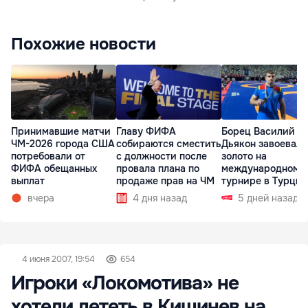
Похожие новости
Принимавшие матчи
Главу ФИФА
Борец Василий
ЧМ-2026 города США
собираются сместить
Дьякон завоевал
потребовали от
с должности после
золото на
ФИФА обещанных
провала плана по
международном
выплат
продаже прав на ЧМ
турнире в Турции
вчера
4 дня назад
5 дней назад
4 июня 2007, 19:54
654
Игроки «Локомотива» не
хотели лететь в Кишинев на