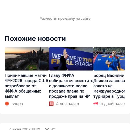
Разместить рекламу на сайте
Похожие новости
Принимавшие матчи
Главу ФИФА
Борец Василий
ЧМ-2026 города США
собираются сместить
Дьякон завоевал
потребовали от
с должности после
золото на
ФИФА обещанных
провала плана по
международном
выплат
продаже прав на ЧМ
турнире в Турции
вчера
4 дня назад
5 дней назад
4 июня 2007, 19:49
411