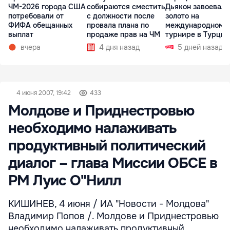
ЧМ-2026 города США
собираются сместить
Дьякон завоевал
потребовали от
с должности после
золото на
ФИФА обещанных
провала плана по
международном
выплат
продаже прав на ЧМ
турнире в Турции
вчера
4 дня назад
5 дней назад
4 июня 2007, 19:42
433
Молдове и Приднестровью
необходимо налаживать
продуктивный политический
диалог – глава Миссии ОБСЕ в
РМ Луис О"Нилл
КИШИНЕВ, 4 июня / ИА "Новости - Молдова"
Владимир Попов /. Молдове и Приднестровью
необходимо налаживать продуктивный