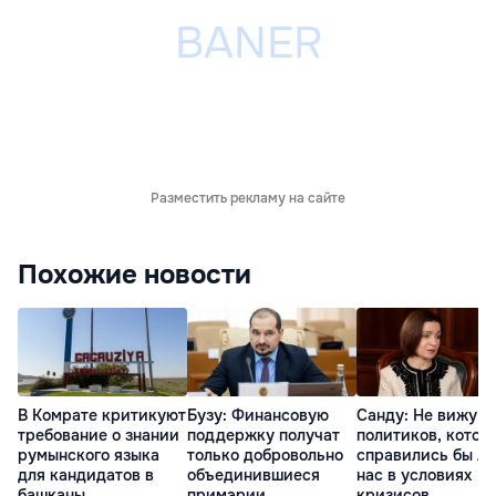
Разместить рекламу на сайте
Похожие новости
В Комрате критикуют
Бузу: Финансовую
Санду: Не вижу
требование о знании
поддержку получат
политиков, котор
румынского языка
только добровольно
справились бы л
для кандидатов в
объединившиеся
нас в условиях
башканы
примэрии
кризисов