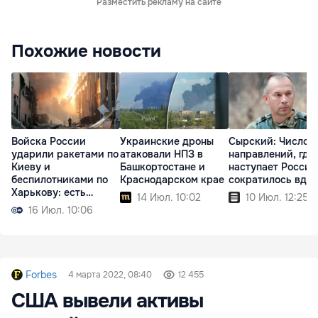
Разместить рекламу на сайте
Похожие новости
Войска России
Украинские дроны
Сырский: Число
ударили ракетами по
атаковали НПЗ в
направлений, где
Киеву и
Башкортостане и
наступает Россия
беспилотниками по
Краснодарском крае
сократилось вдв
Харькову: есть
14 Июл. 10:02
10 Июл. 12:25
жертвы
16 Июл. 10:06
Forbes
4 марта 2022, 08:40
12 455
США вывели активы