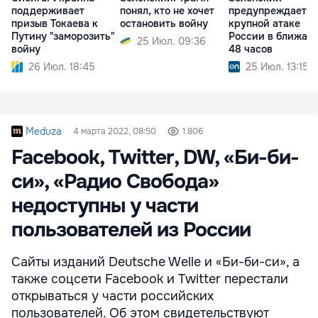
поддерживает
понял, кто не хочет
предупреждает о
призыв Токаева к
остановить войну
крупной атаке
Путину "заморозить"
России в ближай
25 Июл. 09:36
войну
48 часов
26 Июл. 18:45
25 Июл. 13:15
Meduza
4 марта 2022, 08:50
1 806
Facebook, Twitter, DW, «Би-би-
си», «Радио Свобода»
недоступны у части
пользователей из России
Сайты изданий Deutsche Welle и «Би-би-си», а
также соцсети Facebook и Twitter перестали
открываться у части российских
пользователей. Об этом свидетельствуют