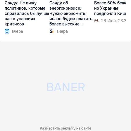
Санду: Не вижу
Санду об
Более 60% бежен
политиков, которые
энергокризисе:
из Украины
справились бы лучше
Нужно экономить,
предпочли Кишин
нас в условиях
иначе будем платить
28 Июл. 23:32
кризисов
более высокие
тарифы
вчера
вчера
Разместить рекламу на сайте