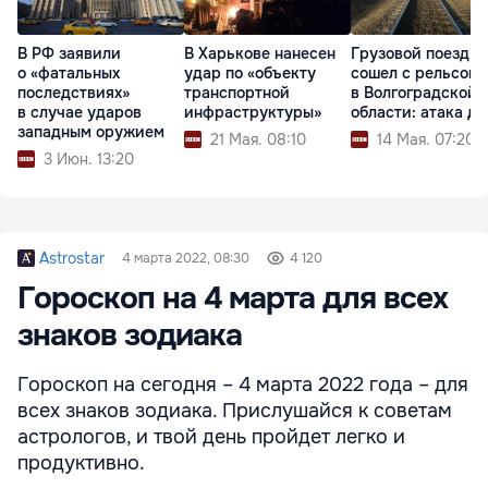
В РФ заявили
В Харькове нанесен
Грузовой поезд
о «фатальных
удар по «объекту
сошел с рельсов
последствиях»
транспортной
в Волгоградской
в случае ударов
инфраструктуры»
области: 
западным оружием
21 Мая. 08:10
14 Мая. 07:20
3 Июн. 13:20
Astrostar
4 марта 2022, 08:30
4 120
Гороскоп на 4 марта для всех
знаков зодиака
Гороскоп на сегодня – 4 марта 2022 года – для
всех знаков зодиака. Прислушайся к советам
астрологов, и твой день пройдет легко и
продуктивно.