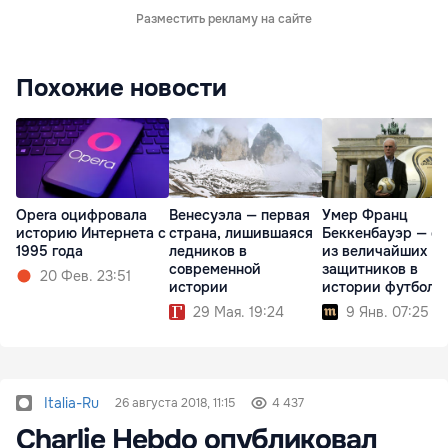
Разместить рекламу на сайте
Похожие новости
Opera оцифровала
Венесуэла — первая
Умер Франц
историю Интернета с
страна, лишившаяся
Беккенбауэр — о
1995 года
ледников в
из величайших
современной
защитников в
20 Фев. 23:51
истории
истории футбола
29 Мая. 19:24
9 Янв. 07:25
Italia-Ru
26 августа 2018, 11:15
4 437
Charlie Hebdo опубликовал