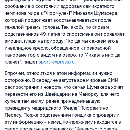
сообщение о состоянии здоровья семикратного
чемпиона мира в "Формуле-1" Михаэля Шумахера,
который продолжает восстанавливаться после
тяжелой травмы головы. Так, якобы по словам
родственников 49-летнего спортсмена он проявляет
эмоции, глядя на природу: "Когда мы сажаем его в
инвалидное кресло, обращенное к прекрасной
панораме гор с видом на озеро, то Михаэль иногда
плачет", пишет
sport-express.ru
.
Впрочем, относиться к этой информации нужно
осторожно. В середине августа все мировые СМИ
распространили новость, что семья Шумахера хочет
перевести его из Швейцарии на Майорку, для чего
купила там виллу, ранее принадлежавшую
президенту мадридского "Реала" Флорентино
Пересу. Позже родственники гонщика опровергли
эту информацию – немец по-прежнему находится в
своем поместье неподалеку от Женевского озера.