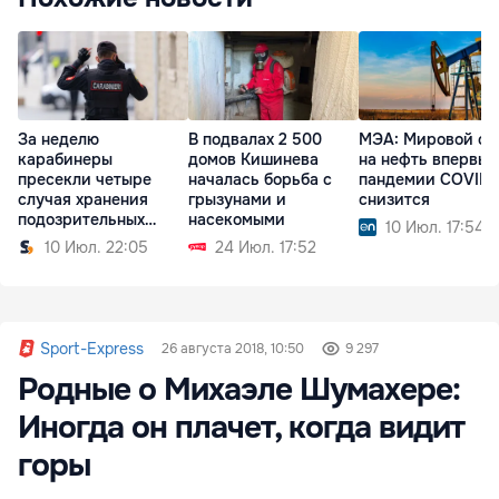
За неделю
В подвалах 2 500
МЭА: Мировой сп
карабинеры
домов Кишинева
на нефть впервые
пресекли четыре
началась борьба с
пандемии COVID-
случая хранения
грызунами и
снизится
подозрительных
насекомыми
10 Июл. 17:54
веществ
10 Июл. 22:05
24 Июл. 17:52
Sport-Express
26 августа 2018, 10:50
9 297
Родные о Михаэле Шумахере:
Иногда он плачет, когда видит
горы