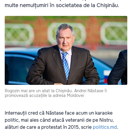
multe nemulțumiri în societatea de la Chișinău.
Rogozin mai are un aliat la Chișinău. Andrei Năstase îi
promovează acuzațiile la adresa Moldovei
Internauții cred că Năstase face acum un karaoke
politic, mai ales când atacă veteranii de pe Nistru,
alături de care a protestat în 2015, scrie
politics.md
.