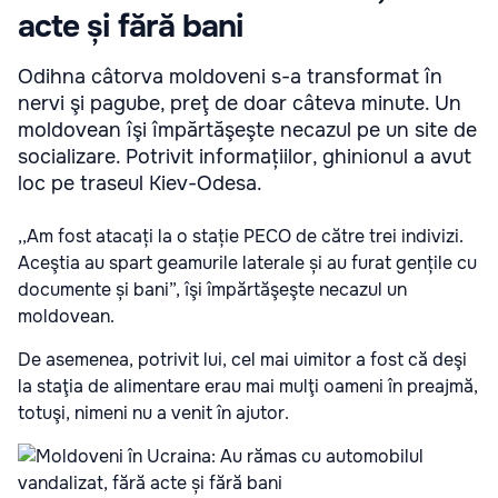
acte și fără bani
Odihna câtorva moldoveni s-a transformat în
nervi şi pagube, preţ de doar câteva minute. Un
moldovean îşi împărtăşeşte necazul pe un site de
socializare. Potrivit informațiilor, ghinionul a avut
loc pe traseul Kiev-Odesa.
,,Am fost atacați la o stație PECO de către trei indivizi.
Aceştia au spart geamurile laterale și au furat gențile cu
documente și bani”, îşi împărtăşeşte necazul un
moldovean.
De asemenea, potrivit lui, cel mai uimitor a fost că deşi
la staţia de alimentare erau mai mulţi oameni în preajmă,
totuşi, nimeni nu a venit în ajutor.