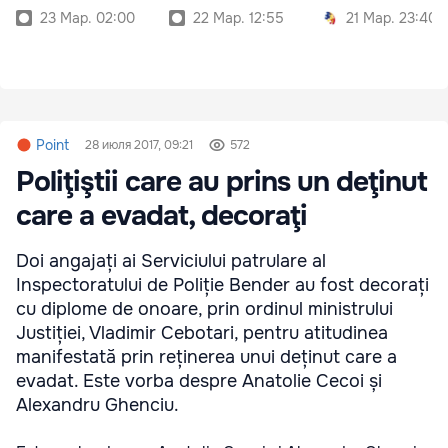
23 Мар. 02:00
22 Мар. 12:55
21 Мар. 23:40
Point
28 июля 2017, 09:21
572
Poliţiştii care au prins un deţinut
care a evadat, decoraţi
Doi angajați ai Serviciului patrulare al
Inspectoratului de Poliție Bender au fost decorați
cu diplome de onoare, prin ordinul ministrului
Justiției, Vladimir Cebotari, pentru atitudinea
manifestată prin reținerea unui deținut care a
evadat. Este vorba despre Anatolie Cecoi și
Alexandru Ghenciu.