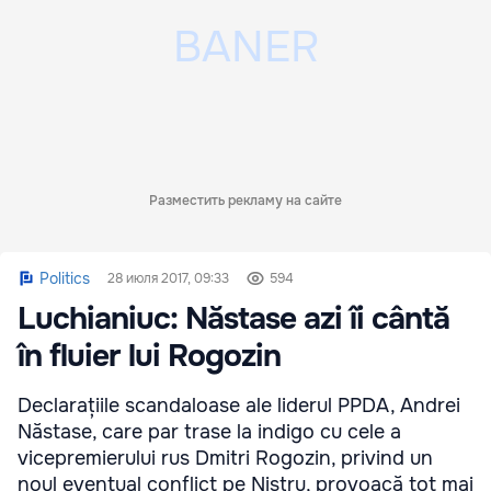
Разместить рекламу на сайте
Politics
28 июля 2017, 09:33
594
Luchianiuc: Năstase azi îi cântă
în fluier lui Rogozin
Declarațiile scandaloase ale liderul PPDA, Andrei
Năstase, care par trase la indigo cu cele a
vicepremierului rus Dmitri Rogozin, privind un
noul eventual conflict pe Nistru, provoacă tot mai