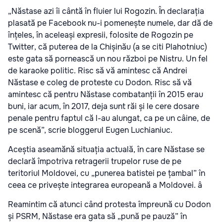
„Năstase azi îi cântă în fluier lui Rogozin. În declarația
plasată pe Facebook nu-i pomenește numele, dar dă de
înțeles, în aceleași expresii, folosite de Rogozin pe
Twitter, că puterea de la Chișinău (a se citi Plahotniuc)
este gata să pornească un nou război pe Nistru. Un fel
de karaoke politic. Risc să vă amintesc că Andrei
Năstase e coleg de proteste cu Dodon. Risc să vă
amintesc că pentru Năstase combatanții în 2015 erau
buni, iar acum, în 2017, deja sunt răi și le cere dosare
penale pentru faptul că l-au alungat, ca pe un câine, de
pe scenă”, scrie bloggerul Eugen Luchianiuc.
Aceștia aseamănă situația actuală, în care Năstase se
declară împotriva retragerii trupelor ruse de pe
teritoriul Moldovei, cu „punerea batistei pe țambal” în
ceea ce privește integrarea europeană a Moldovei. â
Reamintim că atunci când protesta împreună cu Dodon
și PSRM, Năstase era gata să „pună pe pauză” în