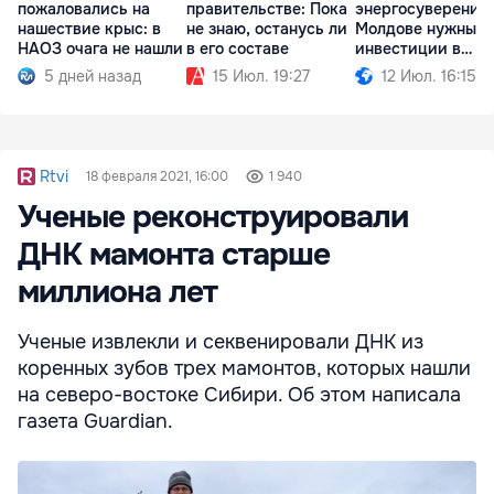
пожаловались на
правительстве: Пока
энергосуверенит
нашествие крыс: в
не знаю, останусь ли
Молдове нужны
НАОЗ очага не нашли
в его составе
инвестиции в
миллиарды евро
5 дней назад
15 Июл. 19:27
12 Июл. 16:15
Rtvi
18 февраля 2021, 16:00
1 940
Ученые реконструировали
ДНК мамонта старше
миллиона лет
Ученые извлекли и секвенировали ДНК из
коренных зубов трех мамонтов, которых нашли
на северо-востоке Сибири. Об этом написала
газета Guardian.