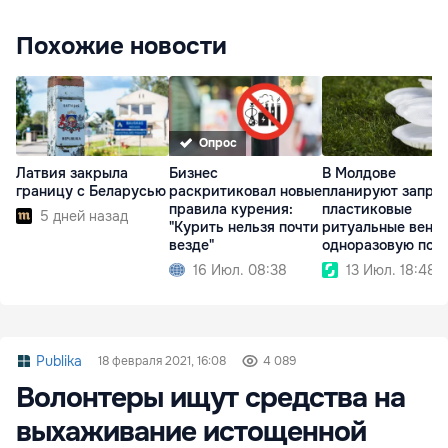
Похожие новости
Опрос
Латвия закрыла
Бизнес
В Молдове
границу с Беларусью
раскритиковал новые
планируют запре
правила курения:
пластиковые
5 дней назад
"Курить нельзя почти
ритуальные венки
везде"
одноразовую пос
16 Июл. 08:38
13 Июл. 18:48
Publika
18 февраля 2021, 16:08
4 089
Волонтеры ищут средства на
выхаживание истощенной