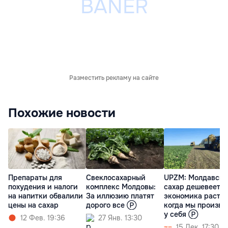
Разместить рекламу на сайте
Похожие новости
Препараты для
Свеклосахарный
UPZM: Молдавск
похудения и налоги
комплекс Молдовы:
сахар дешевеет, 
на напитки обвалили
За иллюзию платят
экономика растёт
цены на сахар
дорого все Ⓟ
когда мы произв
у себя Ⓟ
12 Фев. 19:36
27 Янв. 13:30
15 Дек. 17:30