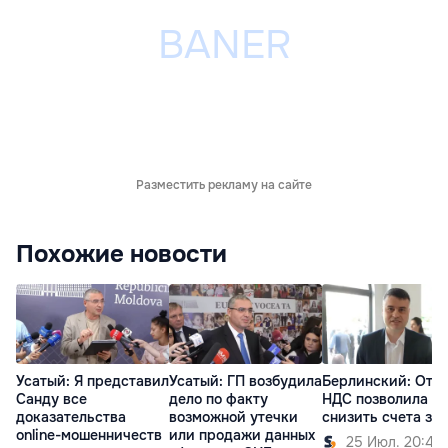
Разместить рекламу на сайте
Похожие новости
Усатый: Я представил
Усатый: ГП возбудила
Берлинский: Отм
Санду все
дело по факту
НДС позволила б
доказательства
возможной утечки
снизить счета за 
online-мошенничеств
или продажи данных
25 Июл. 20:45