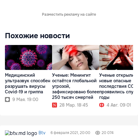
Разместить рекламу на сайте
Похожие новости
Медицинский
Ученые: Менингит
Ученые открыли
ультразвук способен
остаётся глобальной
новые опасные
разрушать вирусы
угрозой,
последствия COV
Covid-19 и гриппа
зафиксировано более
проявились спус
250 тысяч смертей
годы
9 Мая. 19:00
28 Мар. 18:45
4 Авг. 09:01
Btv
6 февраля 2021, 20:00
20 074